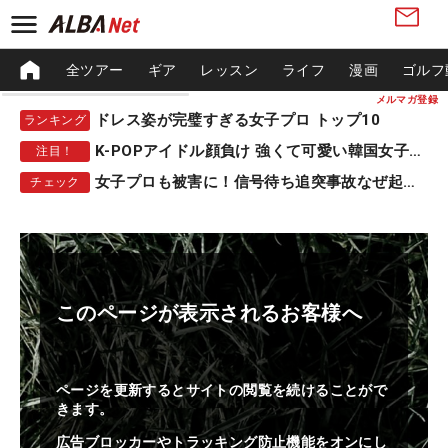
全ツアー
ギア
レッスン
ライフ
漫画
ゴルフ
メルマガ登録
ドレス姿が完璧すぎる女子プロ トップ10
ランキング
K-POPアイドル顔負け 強くて可愛い韓国女子プロ
注目！
女子プロも被害に！信号待ち追突事故なぜ起きる？
チェック
このページが表示されるお客様へ
ページを更新するとサイトの閲覧を続けることがで
きます。
広告ブロッカーやトラッキング防止機能をオンにし