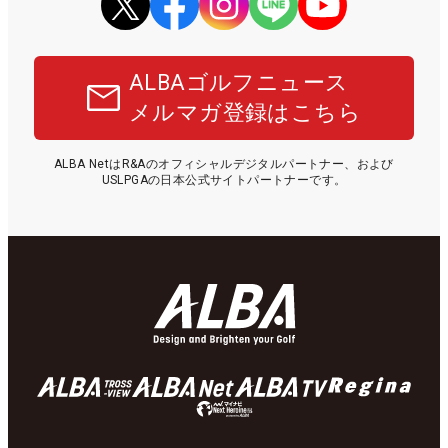
ALBAゴルフニュース
メルマガ登録はこちら
ALBA NetはR&Aのオフィシャルデジタルパートナー、および
USLPGAの日本公式サイトパートナーです。