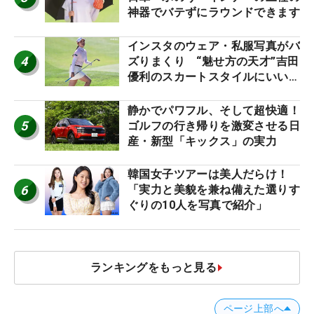
神器でバテずにラウンドできます
インスタのウェア・私服写真がバ
4
ズりまくり “魅せ方の天才”吉田
優利のスカートスタイルにいい
ね！【ファンが選ぶ神10】
静かでパワフル、そして超快適！
5
ゴルフの行き帰りを激変させる日
産・新型「キックス」の実力
韓国女子ツアーは美人だらけ！
6
「実力と美貌を兼ね備えた選りす
ぐりの10人を写真で紹介」
ランキングをもっと見る
ページ上部へ