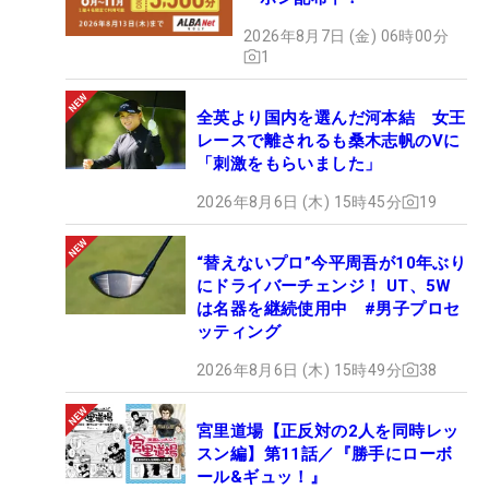
2026年8月7日 (金) 06時00分
1
全英より国内を選んだ河本結 女王
レースで離されるも桑木志帆のVに
「刺激をもらいました」
2026年8月6日 (木) 15時45分
19
“替えないプロ”今平周吾が10年ぶり
にドライバーチェンジ！ UT、5W
は名器を継続使用中 #男子プロセ
ッティング
2026年8月6日 (木) 15時49分
38
宮里道場【正反対の2人を同時レッ
スン編】第11話／『勝手にローボ
ール&ギュッ！』