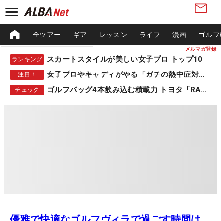
全ツアー
ギア
レッスン
ライフ
漫画
ゴルフ
メルマガ登録
スカートスタイルが美しい女子プロ トップ10
ランキング
女子プロやキャディがやる「ガチの熱中症対策」
注目！
ゴルフバッグ4本飲み込む積載力 トヨタ「RAV4」
チェック
優雅で快適なゴルフヴィラで過ごす時間は、