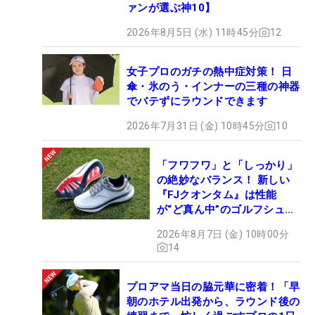
ァンが選ぶ神10】
2026年8月5日 (水) 11時45分
12
女子プロのガチの熱中症対策！ 日
傘・氷のう・インナーの三種の神器
でバテずにラウンドできます
2026年7月31日 (金) 10時45分
10
「フワフワ」と「しっかり」
の絶妙なバランス！ 新しい
『FJクオンタム』は性能
が“ど真ん中”のゴルフシュー
ズだった
2026年8月7日 (金) 10時00分
14
プロアマ当日の脇元華に密着！「早
朝のホテル出発から、ラウンド後の