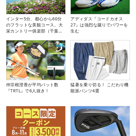
インター5分、都心から60分
アディダス『コードカオス
のフラットな美観コース。大
27』は強烈な蹴りでパワーを
栄カントリー俱楽部（千葉
生む
県）
仲宗根澄香が平均パット数
猛暑を乗り切る！ こだわり機
『TRTL』で6人抜き！
能派パンツ4選