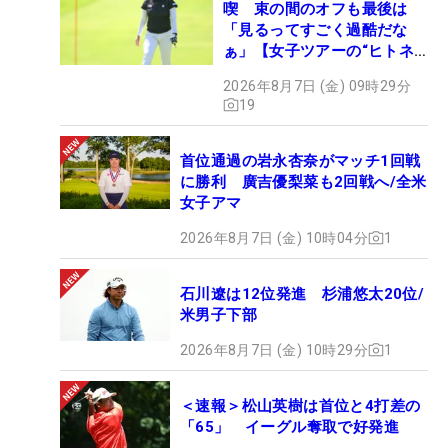
喫 束の間のオフも最後は
「見るってすごく過酷だな
ぁ」【女子ツアーの“ヒトネ
タ”】
2026年8月7日 (金) 09時29分
19
首位通過の岩永杏奈がマッチ1回戦
に勝利 廣吉優梨菜も2回戦へ/全米
女子アマ
2026年8月7日 (金) 10時04分
1
石川遼は12位発進 杉浦悠太20位/
米男子下部
2026年8月7日 (金) 10時29分
1
＜速報＞松山英樹は首位と4打差の
「65」 イーグル奪取で好発進