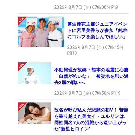
2026年8月7日 (金) 07時00分
9
笹生優花主催ジュニアイベン
トに宮里美香らが参加「純粋
にゴルフを楽しんでほしい」
2026年8月7日 (金) 07時15分
19
不動裕理が故郷・熊本の地震に心痛
「自然が怖いな」 被災地を思い過
去2勝の戦いへ
2026年8月7日 (金) 07時50分
19
改名が呼び込んだ悲願の初V！ 苦節
を乗り越えた美女イ・ユルリンは、
同姓同名7人の混戦から這い上がっ
た“新星ヒロイン”