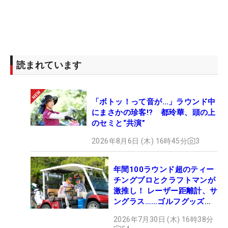
読まれています
「ボトッ！って音が…」ラウンド中
にまさかの珍客!? 都玲華、頭の上
のセミと“共演”
2026年8月6日 (木) 16時45分
3
年間100ラウンド超のティー
チングプロとクラフトマンが
激推し！ レーザー距離計、サ
ングラス……ゴルフグッズマ
ニアの“いいモノ”は？
2026年7月30日 (木) 16時38分