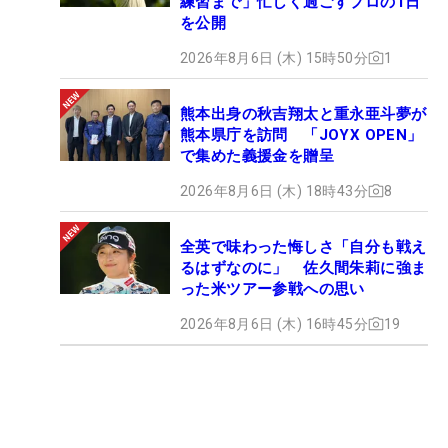
練習まで」忙しく過ごすプロの1日
を公開
2026年8月6日 (木) 15時50分
1
熊本出身の秋吉翔太と重永亜斗夢が
熊本県庁を訪問 「JOYX OPEN」
で集めた義援金を贈呈
2026年8月6日 (木) 18時43分
8
全英で味わった悔しさ「自分も戦え
るはずなのに」 佐久間朱莉に強ま
った米ツアー参戦への思い
2026年8月6日 (木) 16時45分
19