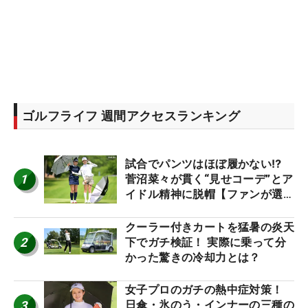
ゴルフライフ 週間アクセスランキング
試合でパンツはほぼ履かない⁉
1
菅沼菜々が貫く“見せコーデ”とア
イドル精神に脱帽【ファンが選ぶ
神10】
クーラー付きカートを猛暑の炎天
2
下でガチ検証！ 実際に乗って分
かった驚きの冷却力とは？
女子プロのガチの熱中症対策！
3
日傘・氷のう・インナーの三種の