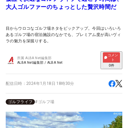
大人ゴルファーのちょっとした贅沢時間だ
目からウロコなゴルフ場ネタをピックアップ。今回はいろいろ
あるゴルフ場の宿泊施設のなかでも、プレミアム度が高いヴィ
ラの魅力を深掘りする。
コメン
所属
ALBA Net編集部
ト
ALBA Net編集部
/
ALBA Net
0
件
配信日時：
2024年1月18日 18時30分
ゴルフライフ
#
ゴルフ場