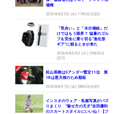
場権
2026年8月5日 (水) 17時02分
3
「気合い」と「水分補給」だ
けではもう限界？ 猛暑のゴル
フを安全に乗り切る“進化形
ギア”に頼るときが来た
2026年8月4日 (火) 15時00分
15
松山英樹は5アンダー暫定11位 第
1Rは悪天候のため順延
2026年8月7日 (金) 08時26分
1
インスタのウェア・私服写真がバズ
りまくり “魅せ方の天才”吉田優利
のスカートスタイルにいいね！【フ