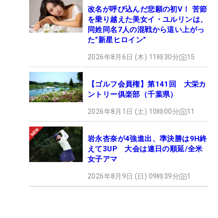
改名が呼び込んだ悲願の初V！ 苦節
を乗り越えた美女イ・ユルリンは、
同姓同名7人の混戦から這い上がっ
た“新星ヒロイン”
2026年8月6日 (木) 11時30分
15
【ゴルフ会員権】第141回 大栄カ
ントリー俱楽部（千葉県）
2026年8月1日 (土) 10時00分
11
岩永杏奈が4強進出、準決勝は9H終
えて3UP 大会は連日の順延/全米
女子アマ
2026年8月9日 (日) 09時39分
1