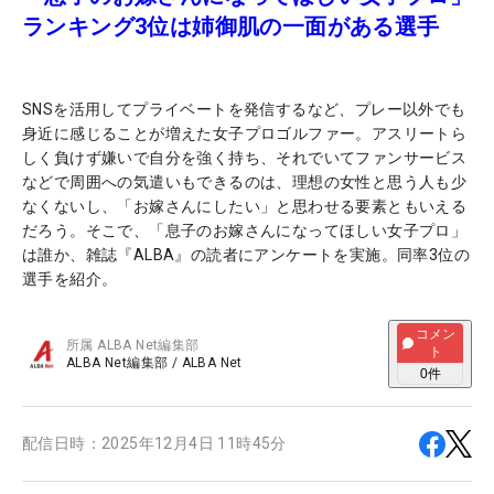
ランキング3位は姉御肌の一面がある選手
SNSを活用してプライベートを発信するなど、プレー以外でも
身近に感じることが増えた女子プロゴルファー。アスリートら
しく負けず嫌いで自分を強く持ち、それでいてファンサービス
などで周囲への気遣いもできるのは、理想の女性と思う人も少
なくないし、「お嫁さんにしたい」と思わせる要素ともいえる
だろう。そこで、「息子のお嫁さんになってほしい女子プロ」
は誰か、雑誌『ALBA』の読者にアンケートを実施。同率3位の
選手を紹介。
コメン
所属
ALBA Net編集部
ト
ALBA Net編集部
/
ALBA Net
0
件
配信日時：
2025年12月4日 11時45分