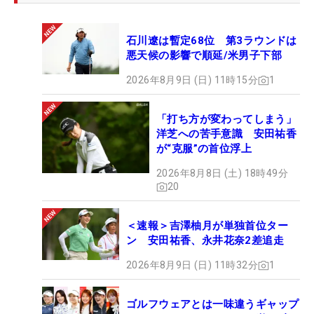
石川遼は暫定68位 第3ラウンドは
悪天候の影響で順延/米男子下部
2026年8月9日 (日) 11時15分
1
「打ち方が変わってしまう」
洋芝への苦手意識 安田祐香
が“克服”の首位浮上
2026年8月8日 (土) 18時49分
20
＜速報＞吉澤柚月が単独首位ター
ン 安田祐香、永井花奈2差追走
2026年8月9日 (日) 11時32分
1
ゴルフウェアとは一味違うギャップ