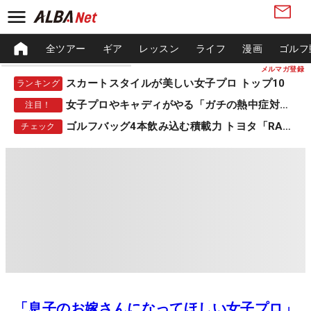
全ツアー
ギア
レッスン
ライフ
漫画
ゴルフ
メルマガ登録
スカートスタイルが美しい女子プロ トップ10
ランキング
女子プロやキャディがやる「ガチの熱中症対策」
注目！
ゴルフバッグ4本飲み込む積載力 トヨタ「RAV4」
チェック
「息子のお嫁さんになってほしい女子プロ」