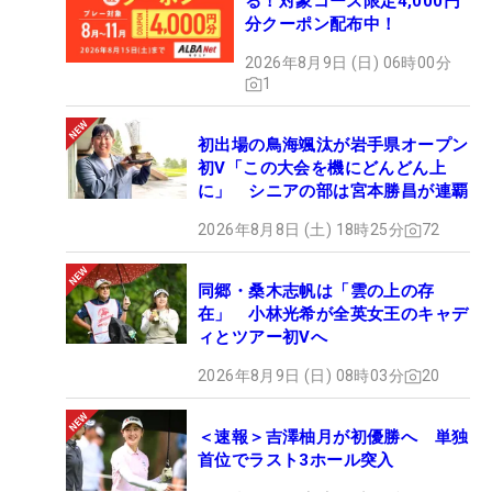
る！対象コース限定4,000円
分クーポン配布中！
2026年8月9日 (日) 06時00分
1
初出場の鳥海颯汰が岩手県オープン
初V「この大会を機にどんどん上
に」 シニアの部は宮本勝昌が連覇
2026年8月8日 (土) 18時25分
72
同郷・桑木志帆は「雲の上の存
在」 小林光希が全英女王のキャデ
ィとツアー初Vへ
2026年8月9日 (日) 08時03分
20
＜速報＞吉澤柚月が初優勝へ 単独
首位でラスト3ホール突入