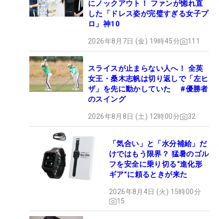
にノックアウト！ ファンが惚れ直
した「ドレス姿が完璧すぎる女子プ
ロ」神10
2026年8月7日 (金) 19時45分
111
スライスが止まらない人へ！ 全英
女王・桑木志帆は切り返しで「左ヒ
ザ」を先に動かしていた #優勝者
のスイング
2026年8月8日 (土) 12時00分
32
「気合い」と「水分補給」だ
けではもう限界？ 猛暑のゴル
フを安全に乗り切る“進化形
ギア”に頼るときが来た
2026年8月4日 (火) 15時00分
15