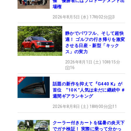
催 優勝者にはプロトーナメント出
場権
2026年8月5日 (水) 17時02分
3
静かでパワフル、そして超快
適！ ゴルフの行き帰りを激変
させる日産・新型「キック
ス」の実力
2026年8月1日 (土) 10時15分
16
話題の新作を抑えて『G440 K』が
首位 “10Ｋ”人気は未だに継続中 #
週間ギアランキング
2026年8月8日 (土) 18時00分
11
クーラー付きカートを猛暑の炎天下
でガチ検証！ 実際に乗って分かっ