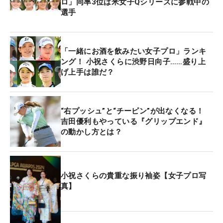
ロ」同率3位は米女子Qシリーズに参戦中の
選手
「一緒にお酒を飲みたい女子プロ」ランキ
ング！ 小祝さくらに渋野日向子……盛り上
げ上手は誰だ？
“右プッシュ”と“チーピン”が出なくなる！
吉田優利もやっている『グリップエンド』
の動かし方とは？
小祝さくらの貴重な振り袖姿【女子プロ写
真】