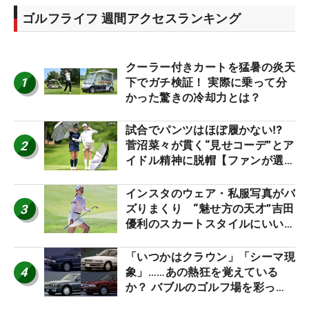
ゴルフライフ 週間アクセスランキング
クーラー付きカートを猛暑の炎天
1
下でガチ検証！ 実際に乗って分
かった驚きの冷却力とは？
試合でパンツはほぼ履かない⁉
2
菅沼菜々が貫く“見せコーデ”とア
イドル精神に脱帽【ファンが選ぶ
神10】
インスタのウェア・私服写真がバ
3
ズりまくり “魅せ方の天才”吉田
優利のスカートスタイルにいい
ね！【ファンが選ぶ神10】
「いつかはクラウン」「シーマ現
4
象」……あの熱狂を覚えている
か？ バブルのゴルフ場を彩った
名車たち