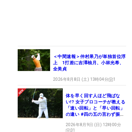
＜中間速報＞仲村果乃が単独首位浮
上 1打差に吉澤柚月、小林光希、
全美貞
2026年8月8日 (土) 13時04分
1
体を早く回す人ほど飛ばな
い!? 女子プロコーチが教える
「速い回転」と「早い回転」
の違い #四の五の言わず振り
氣れ
2026年8月9日 (日) 12時00分
31