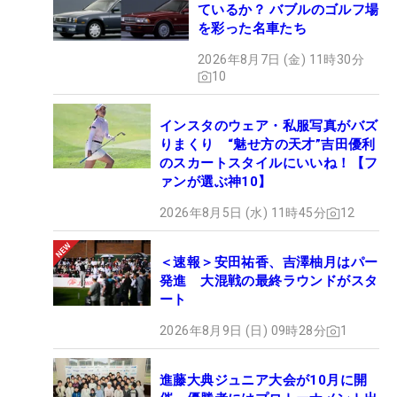
ているか？ バブルのゴルフ場
を彩った名車たち
2026年8月7日 (金) 11時30分
10
インスタのウェア・私服写真がバズ
りまくり “魅せ方の天才”吉田優利
のスカートスタイルにいいね！【フ
ァンが選ぶ神10】
2026年8月5日 (水) 11時45分
12
＜速報＞安田祐香、吉澤柚月はパー
発進 大混戦の最終ラウンドがスタ
ート
2026年8月9日 (日) 09時28分
1
進藤大典ジュニア大会が10月に開