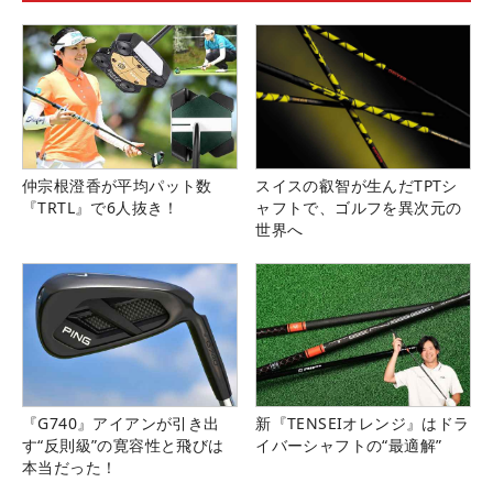
仲宗根澄香が平均パット数
スイスの叡智が生んだTPTシ
『TRTL』で6人抜き！
ャフトで、ゴルフを異次元の
世界へ
『G740』アイアンが引き出
新『TENSEIオレンジ』はドラ
す“反則級”の寛容性と飛びは
イバーシャフトの“最適解”
本当だった！