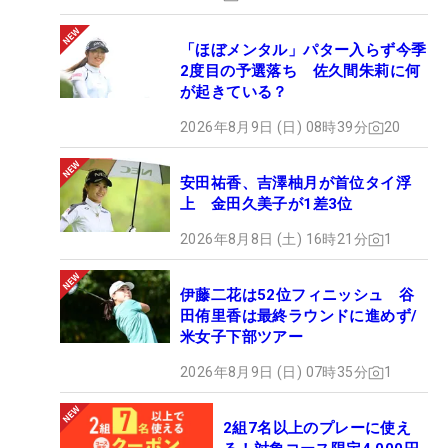
「ほぼメンタル」パター入らず今季
2度目の予選落ち 佐久間朱莉に何
が起きている？
2026年8月9日 (日) 08時39分
20
安田祐香、吉澤柚月が首位タイ浮
上 金田久美子が1差3位
2026年8月8日 (土) 16時21分
1
伊藤二花は52位フィニッシュ 谷
田侑里香は最終ラウンドに進めず/
米女子下部ツアー
2026年8月9日 (日) 07時35分
1
2組7名以上のプレーに使え