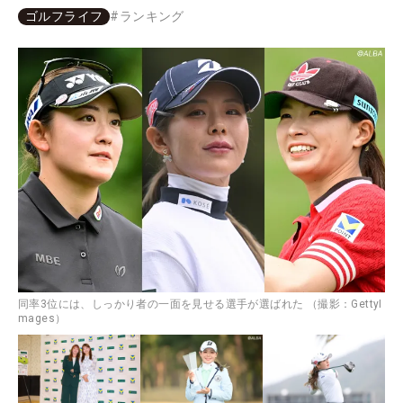
ゴルフライフ
#
ランキング
同率3位には、しっかり者の一面を見せる選手が選ばれた （撮影：GettyI
mages）