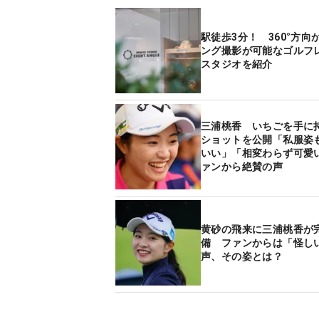
駅徒歩3分！ 360°方向
ング撮影が可能なゴルフ
スタジオを紹介
三浦桃香 いちごを手に
ショットを公開「私服姿
いい」「相変わらず可愛
ァンから絶賛の声
黄砂の飛来に三浦桃香が
備 ファンからは「怪し
声、その姿とは？