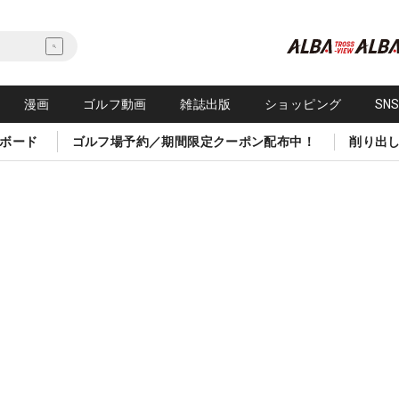
漫画
ゴルフ動画
雑誌出版
ショッピング
SN
ボード
ゴルフ場予約／期間限定クーポン配布中！
削り出