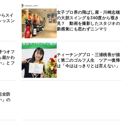
女子プロ界の飛ばし屋・川崎志穂
からスイ
の大胆スイングを360度から覗き
レッスン
見？ 動画を撮影したスタジオの
新感覚にも思わずニンマリ
持つオフ
ティーチングプロ・三浦桃香が描
も超かわ
く第二のゴルフ人生 ツアー復帰
い」とフ
は「今ははっきりとは言えない」
完全防
い」の