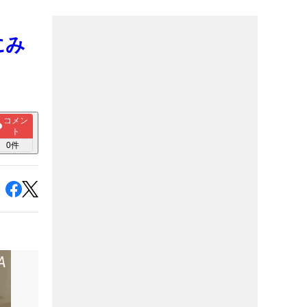
にみ
コメン
ト
0
件