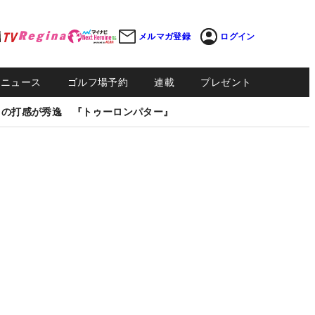
メルマガ登録
ログイン
Sニュース
ゴルフ場予約
連載
プレゼント
しの打感が秀逸 『トゥーロンパター』