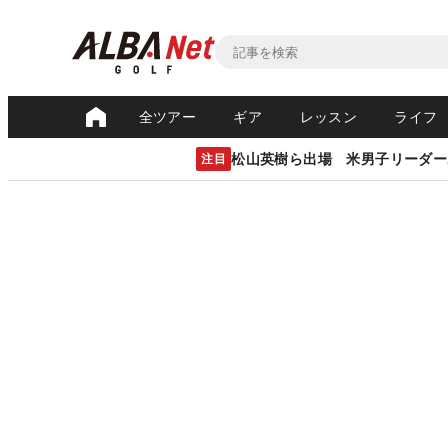
全ツアー
ギア
レッスン
ライフ
松山英樹ら出場 米男子リーダー
注目