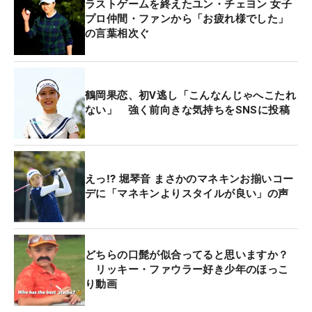
ラストゲームを終えたユン・チェヨン 女子
プロ仲間・ファンから「お疲れ様でした」
の言葉相次ぐ
鶴岡果恋、初V逃し「こんなんじゃへこたれ
ない」 強く前向きな気持ちをSNSに投稿
えっ⁉ 堀琴音 まさかのマネキンお揃いコー
デに「マネキンよりスタイルが良い」の声
どちらの口髭が似合ってると思いますか？
リッキー・ファウラー好き少年のほっこ
り動画