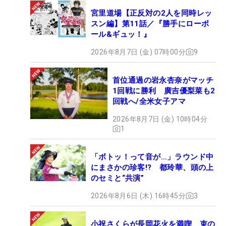
宮里道場【正反対の2人を同時レッ
スン編】第11話／『勝手にローボ
ール&ギュッ！』
2026年8月7日 (金) 07時00分
9
首位通過の岩永杏奈がマッチ
1回戦に勝利 廣吉優梨菜も2
回戦へ/全米女子アマ
2026年8月7日 (金) 10時04分
1
「ボトッ！って音が…」ラウンド中
にまさかの珍客!? 都玲華、頭の上
のセミと“共演”
2026年8月6日 (木) 16時45分
3
小祝さくらが長岡花火を満喫 束の