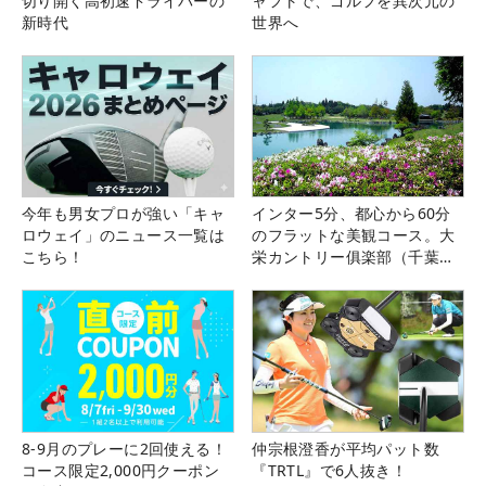
切り開く高初速ドライバーの
ャフトで、ゴルフを異次元の
新時代
世界へ
今年も男女プロが強い「キャ
インター5分、都心から60分
ロウェイ」のニュース一覧は
のフラットな美観コース。大
こちら！
栄カントリー俱楽部（千葉
県）
8-9月のプレーに2回使える！
仲宗根澄香が平均パット数
コース限定2,000円クーポン
『TRTL』で6人抜き！