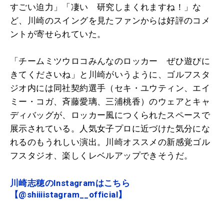
すごい迫力」「凄い 研究しまくれますね！」な
ど、川
崎
のスイングを見たファンからは好評のコメ
ントが寄せられていた。
「チームミツウロコみんなのロッカー ぜひ遊びに
きてくださいね」と川
崎
がいうように、ゴルフスタ
ジオ内には同社契約選手（セキ・ユウティン、エイ
ミー・コガ、斉藤愛璃、三浦桃香）のウェアとキャ
ディバッグが、ロッカー風につくられたスペースで
展示されている。人気女子プロに近づけた気分にな
れるのもうれしい演出。川
崎
オススメの新感覚ゴル
フスタジオ、楽しくレベルアップできそうだ。
川崎志穂のInstagramはこちら
【@shiiiistagram__official】