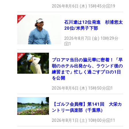
2026年8月6日 (木) 15時45分
19
石川遼は12位発進 杉浦悠太
20位/米男子下部
2026年8月7日 (金) 10時29分
1
プロアマ当日の脇元華に密着！「早
朝のホテル出発から、ラウンド後の
練習まで」忙しく過ごすプロの1日
を公開
2026年8月6日 (木) 15時50分
1
【ゴルフ会員権】第141回 大栄カ
ントリー俱楽部（千葉県）
2026年8月1日 (土) 10時00分
11