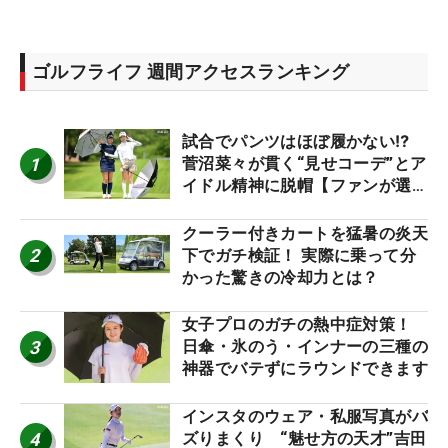
ゴルフライフ 週間アクセスランキング
試合でパンツはほぼ履かない⁉
1
菅沼菜々が貫く“見せコーデ”とア
イドル精神に脱帽【ファンが選ぶ
神10】
クーラー付きカートを猛暑の炎天
2
下でガチ検証！ 実際に乗って分
かった驚きの冷却力とは？
女子プロのガチの熱中症対策！
3
日傘・氷のう・インナーの三種の
神器でバテずにラウンドできます
インスタのウェア・私服写真がバ
4
ズりまくり “魅せ方の天才”吉田