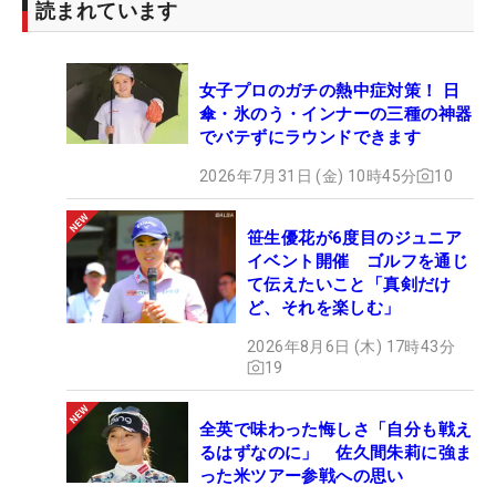
読まれています
女子プロのガチの熱中症対策！ 日
傘・氷のう・インナーの三種の神器
でバテずにラウンドできます
2026年7月31日 (金) 10時45分
10
笹生優花が6度目のジュニア
イベント開催 ゴルフを通じ
て伝えたいこと「真剣だけ
ど、それを楽しむ」
2026年8月6日 (木) 17時43分
19
全英で味わった悔しさ「自分も戦え
るはずなのに」 佐久間朱莉に強ま
った米ツアー参戦への思い