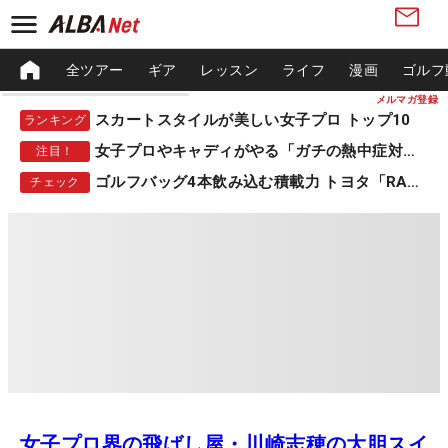
全ツアー
ギア
レッスン
ライフ
漫画
ゴルフ
メルマガ登録
スカートスタイルが美しい女子プロ トップ10
ランキング
女子プロやキャディがやる「ガチの熱中症対策」
注目！
ゴルフバッグ4本飲み込む積載力 トヨタ「RAV4」
チェック
女子プロ界の飛ばし屋・川崎志穂の大胆スイ