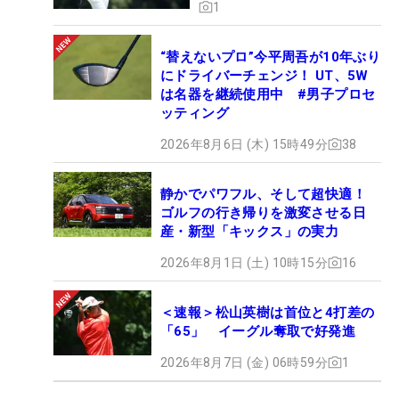
1
“替えないプロ”今平周吾が10年ぶり
にドライバーチェンジ！ UT、5W
は名器を継続使用中 #男子プロセ
ッティング
2026年8月6日 (木) 15時49分
38
静かでパワフル、そして超快適！
ゴルフの行き帰りを激変させる日
産・新型「キックス」の実力
2026年8月1日 (土) 10時15分
16
＜速報＞松山英樹は首位と4打差の
「65」 イーグル奪取で好発進
2026年8月7日 (金) 06時59分
1