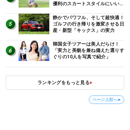
優利のスカートスタイルにいい
ね！【ファンが選ぶ神10】
静かでパワフル、そして超快適！
5
ゴルフの行き帰りを激変させる日
産・新型「キックス」の実力
韓国女子ツアーは美人だらけ！
6
「実力と美貌を兼ね備えた選りす
ぐりの10人を写真で紹介」
ランキングをもっと見る
ページ上部へ