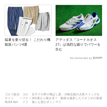
猛暑を乗り切る！ こだわり機
アディダス『コードカオス
能派パンツ4選
27』は強烈な蹴りでパワーを
生む
Recommended by
ゴルフ総合
ゴル
女子プロ界の飛ばし屋・川崎志穂の大胆スイングを
サイト
フラ
360度から覗き見？ 動画を撮影したスタジオの新感
ALBA Net
イフ
覚にも思わずニンマリ