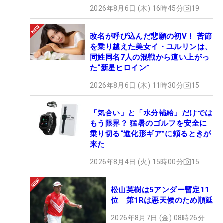
2026年8月6日 (木) 16時45分
19
改名が呼び込んだ悲願の初V！ 苦節
を乗り越えた美女イ・ユルリンは、
同姓同名7人の混戦から這い上がっ
た“新星ヒロイン”
2026年8月6日 (木) 11時30分
15
「気合い」と「水分補給」だけでは
もう限界？ 猛暑のゴルフを安全に
乗り切る“進化形ギア”に頼るときが
来た
2026年8月4日 (火) 15時00分
15
松山英樹は5アンダー暫定11
位 第1Rは悪天候のため順延
2026年8月7日 (金) 08時26分