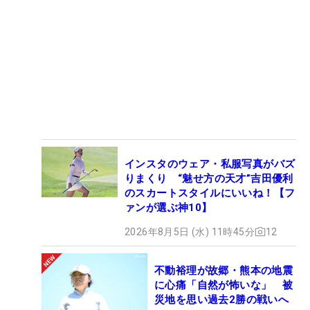
インスタのウェア・私服写真がバズ
りまくり “魅せ方の天才”吉田優利
のスカートスタイルにいいね！【フ
ァンが選ぶ神10】
2026年8月5日 (水) 11時45分
12
不動裕理が故郷・熊本の地震
に心痛「自然が怖いな」 被
災地を思い過去2勝の戦いへ