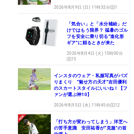
2026年8月9日 (日) 11時32分
1
「気合い」と「水分補給」だ
けではもう限界？ 猛暑のゴル
フを安全に乗り切る“進化形
ギア”に頼るときが来た
2026年8月4日 (火) 15時00分
15
インスタのウェア・私服写真がバズ
りまくり “魅せ方の天才”吉田優利
のスカートスタイルにいいね！【フ
ァンが選ぶ神10】
2026年8月5日 (水) 11時45分
12
「打ち方が変わってしまう」洋芝へ
の苦手意識 安田祐香が“克服”の首