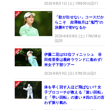
2026年8月1日 (土) 10時00分
11
「欲が出せない」コースだか
らこそ 吉澤柚月は“鬼門”の
決勝Rで初Vなるか
2026年8月8日 (土) 17時58分
20
伊藤二花は52位フィニッシュ 谷
田侑里香は最終ラウンドに進めず/
米女子下部ツアー
2026年8月9日 (日) 07時35分
1
体を早く回す人ほど飛ばない!? 女
子プロコーチが教える「速い回転」
と「早い回転」の違い #四の五の言
わず振り氣れ