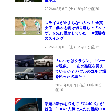
位浮上
2026年8月8日 (土) 18時49分
20
スライスが止まらない人へ！ 全英
女王・桑木志帆は切り返しで「左ヒ
ザ」を先に動かしていた #優勝者
のスイング
2026年8月8日 (土) 12時00分
32
「いつかはクラウン」「シー
マ現象」……あの熱狂を覚え
ているか？ バブルのゴルフ場
を彩った名車たち
2026年8月7日 (金) 11時30分
10
話題の新作を抑えて『G440 K』が
首位 “10Ｋ”人気は未だに継続中 #