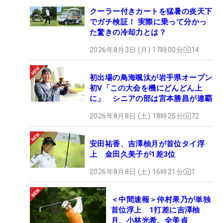
クーラー付きカートを猛暑の炎天下
でガチ検証！ 実際に乗って分かっ
た驚きの冷却力とは？
2026年8月3日 (月) 17時00分
14
初出場の鳥海颯汰が岩手県オープン
初V「この大会を機にどんどん上
に」 シニアの部は宮本勝昌が連覇
2026年8月8日 (土) 18時25分
72
安田祐香、吉澤柚月が首位タイ浮
上 金田久美子が1差3位
2026年8月8日 (土) 16時21分
1
＜中間速報＞仲村果乃が単独
首位浮上 1打差に吉澤柚
月、小林光希、全美貞