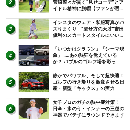
2
菅沼菜々が貫く“見せコーデ”とア
イドル精神に脱帽【ファンが選ぶ
神10】
インスタのウェア・私服写真がバ
3
ズりまくり “魅せ方の天才”吉田
優利のスカートスタイルにいい
ね！【ファンが選ぶ神10】
「いつかはクラウン」「シーマ現
4
象」……あの熱狂を覚えている
か？ バブルのゴルフ場を彩った
名車たち
静かでパワフル、そして超快適！
5
ゴルフの行き帰りを激変させる日
産・新型「キックス」の実力
女子プロのガチの熱中症対策！
6
日傘・氷のう・インナーの三種の
神器でバテずにラウンドできます