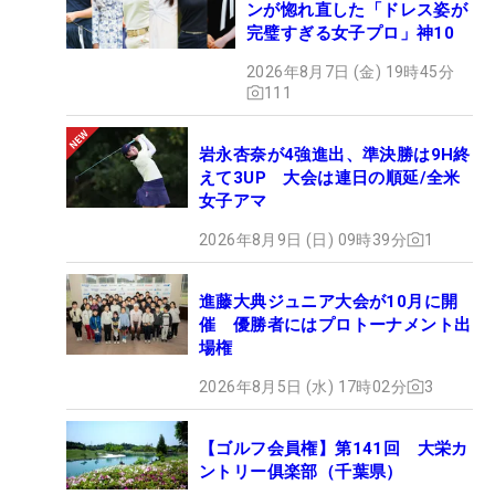
ンが惚れ直した「ドレス姿が
完璧すぎる女子プロ」神10
2026年8月7日 (金) 19時45分
111
岩永杏奈が4強進出、準決勝は9H終
えて3UP 大会は連日の順延/全米
女子アマ
2026年8月9日 (日) 09時39分
1
進藤大典ジュニア大会が10月に開
催 優勝者にはプロトーナメント出
場権
2026年8月5日 (水) 17時02分
3
【ゴルフ会員権】第141回 大栄カ
ントリー俱楽部（千葉県）