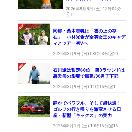
2026年8月8日 (土) 13時04分
1
同郷・桑木志帆は「雲の上の存
在」 小林光希が全英女王のキャデ
ィとツアー初Vへ
2026年8月9日 (日) 08時03分
20
石川遼は暫定68位 第3ラウンドは
悪天候の影響で順延/米男子下部
2026年8月9日 (日) 11時15分
1
静かでパワフル、そして超快適！
ゴルフの行き帰りを激変させる日
産・新型「キックス」の実力
2026年8月1日 (土) 10時15分
16