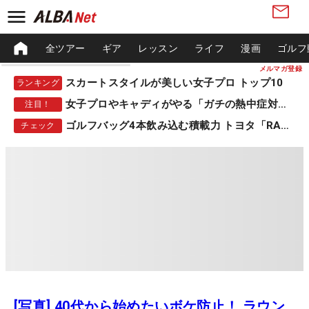
全ツアー
ギア
レッスン
ライフ
漫画
ゴルフ
メルマガ登録
スカートスタイルが美しい女子プロ トップ10
ランキング
女子プロやキャディがやる「ガチの熱中症対策」
注目！
ゴルフバッグ4本飲み込む積載力 トヨタ「RAV4」
チェック
[写真] 40代から始めたいボケ防止！ ラウン