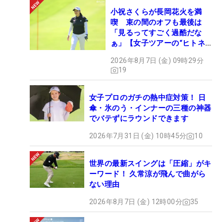
小祝さくらが長岡花火を満
喫 束の間のオフも最後は
「見るってすごく過酷だな
ぁ」【女子ツアーの“ヒトネ
タ”】
2026年8月7日 (金) 09時29分
19
女子プロのガチの熱中症対策！ 日
傘・氷のう・インナーの三種の神器
でバテずにラウンドできます
2026年7月31日 (金) 10時45分
10
世界の最新スイングは「圧縮」がキ
ーワード！ 久常涼が飛んで曲がら
ない理由
2026年8月7日 (金) 12時00分
35