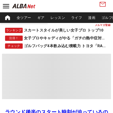
全ツアー
ギア
レッスン
ライフ
漫画
ゴルフ
メルマガ登録
スカートスタイルが美しい女子プロ トップ10
ランキング
女子プロやキャディがやる「ガチの熱中症対策」
注目！
ゴルフバッグ4本飲み込む積載力 トヨタ「RAV4」
チェック
ラウンド後半のスタート時刻が迫っているの