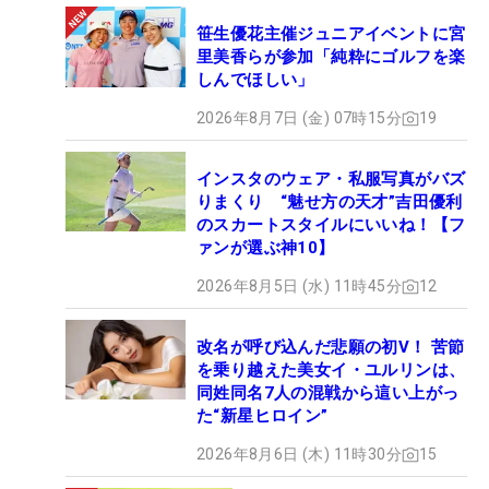
笹生優花主催ジュニアイベントに宮
里美香らが参加「純粋にゴルフを楽
しんでほしい」
2026年8月7日 (金) 07時15分
19
インスタのウェア・私服写真がバズ
りまくり “魅せ方の天才”吉田優利
のスカートスタイルにいいね！【フ
ァンが選ぶ神10】
2026年8月5日 (水) 11時45分
12
改名が呼び込んだ悲願の初V！ 苦節
を乗り越えた美女イ・ユルリンは、
同姓同名7人の混戦から這い上がっ
た“新星ヒロイン”
2026年8月6日 (木) 11時30分
15