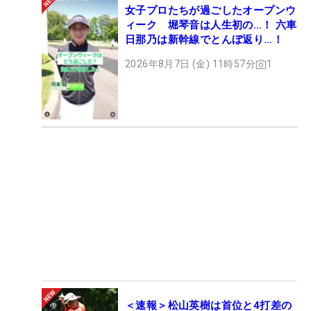
女子プロたちが過ごしたオープンウ
ィーク 堀琴音は人生初の…！ 六車
日那乃は新幹線でとんぼ返り…！
2026年8月7日 (金) 11時57分
1
＜速報＞松山英樹は首位と4打差の