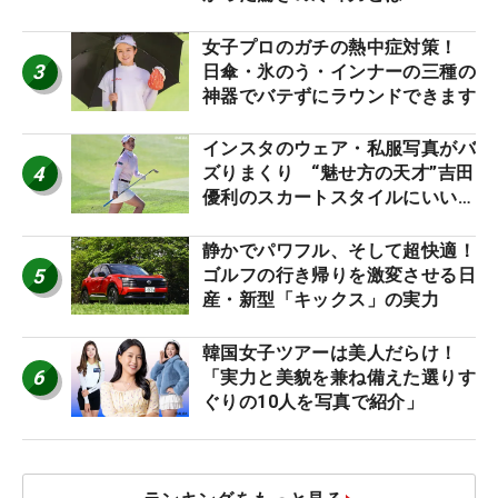
女子プロのガチの熱中症対策！
3
日傘・氷のう・インナーの三種の
神器でバテずにラウンドできます
インスタのウェア・私服写真がバ
4
ズりまくり “魅せ方の天才”吉田
優利のスカートスタイルにいい
ね！【ファンが選ぶ神10】
静かでパワフル、そして超快適！
5
ゴルフの行き帰りを激変させる日
産・新型「キックス」の実力
韓国女子ツアーは美人だらけ！
6
「実力と美貌を兼ね備えた選りす
ぐりの10人を写真で紹介」