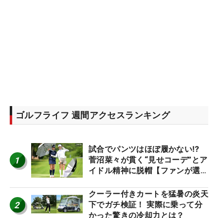
ゴルフライフ 週間アクセスランキング
試合でパンツはほぼ履かない⁉
1
菅沼菜々が貫く“見せコーデ”とア
イドル精神に脱帽【ファンが選ぶ
神10】
クーラー付きカートを猛暑の炎天
2
下でガチ検証！ 実際に乗って分
かった驚きの冷却力とは？