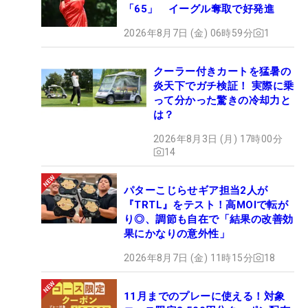
「65」 イーグル奪取で好発進
2026年8月7日 (金) 06時59分
1
クーラー付きカートを猛暑の
炎天下でガチ検証！ 実際に乗
って分かった驚きの冷却力と
は？
2026年8月3日 (月) 17時00分
14
パターこじらせギア担当2人が
『TRTL』をテスト！高MOIで転が
り◎、調節も自在で「結果の改善効
果にかなりの意外性」
2026年8月7日 (金) 11時15分
18
11月までのプレーに使える！対象