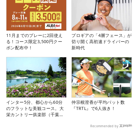
11月までのプレーに2回使え
プロギアの「4層フェース」が
る！コース限定3,500円クー
切り開く高初速ドライバーの
ポン配布中！
新時代
インター5分、都心から60分
仲宗根澄香が平均パット数
のフラットな美観コース。大
『TRTL』で6人抜き！
栄カントリー俱楽部（千葉
県）
Recommended by