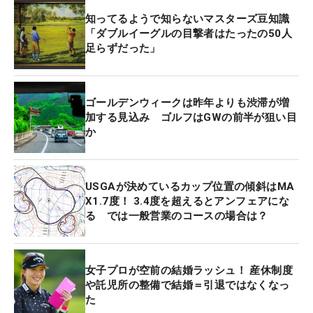
知ってるようで知らないマスターズ豆知識
「ダブルイーグルの目撃者はたったの50人
足らずだった」
ゴールデンウィークは昨年よりも渋滞が増
加する見込み ゴルフはGWの前半が狙い目
か
USGAが決めているカップ位置の傾斜はMA
X1.7度！ 3.4度を超えるとアンフェアにな
る では一般営業のコースの場合は？
女子プロが空前の結婚ラッシュ！ 産休制度
や託児所の整備で結婚＝引退ではなくなっ
た