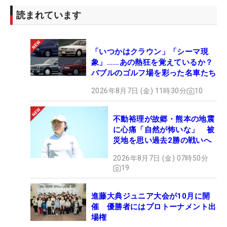
読まれています
「いつかはクラウン」「シーマ現
象」……あの熱狂を覚えているか？
バブルのゴルフ場を彩った名車たち
2026年8月7日 (金) 11時30分
10
不動裕理が故郷・熊本の地震
に心痛「自然が怖いな」 被
災地を思い過去2勝の戦いへ
2026年8月7日 (金) 07時50分
19
進藤大典ジュニア大会が10月に開
催 優勝者にはプロトーナメント出
場権