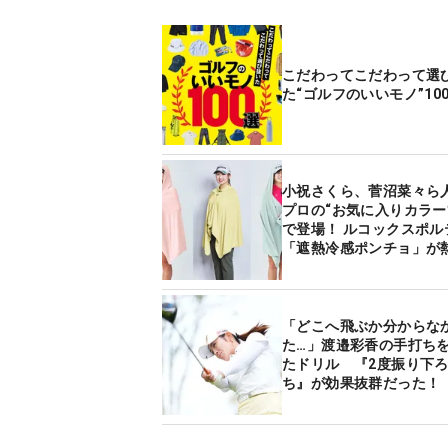
こだわってこだわって選
た“ゴルフのいいモノ”10
小祝さくら、菅沼菜々ら
プロの“お気に入りカラー
で登場！ ルコックスポル
「遮熱冷感ポンチョ」が
策にぴったりだった
「どこへ飛ぶか分からな
た…」渡邉彩香の手打ち
たドリル 『2度振り下
ち』が効果抜群だった！