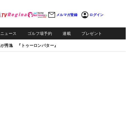
メルマガ登録
ログイン
Sニュース
ゴルフ場予約
連載
プレゼント
感が秀逸 『トゥーロンパター』