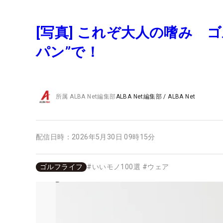
[写真] これぞ大人の嗜み 
パン”で！
所属
ALBA Net編集部
ALBA Net編集部
/
ALBA Net
配信日時：
2026年5月30日 09時15分
ゴルフライフ
#
いいモノ100選
#
ウェア