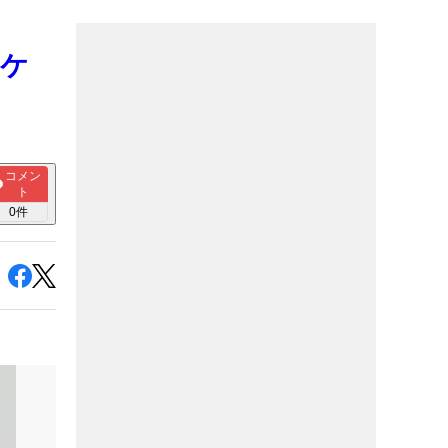
ャケ
コメン
ト
0
件