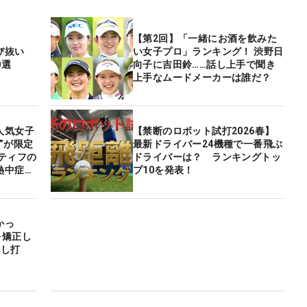
【第2回】「一緒にお酒を飲みた
び抜い
い女子プロ」ランキング！ 渋野日
0選
向子に吉田鈴……話し上手で聞き
上手なムードメーカーは誰だ？
人気女子
【禁断のロボット試打2026春】
”が限定
最新ドライバー24機種で一番飛ぶ
ティフの
ドライバーは？ ランキングトッ
熱中症対
プ10を発表！
かっ
を矯正し
ろし打