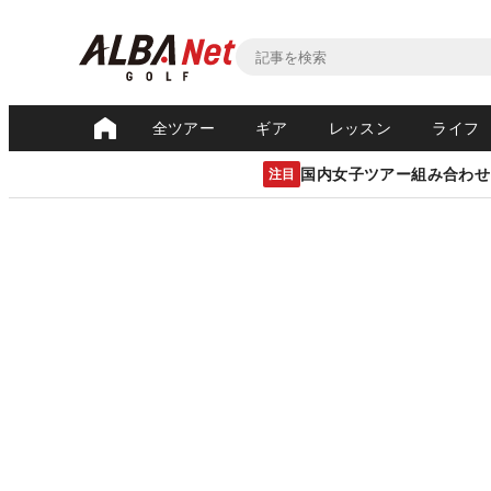
全ツアー
ギア
レッスン
ライフ
国内女子ツアー組み合わせ
注目