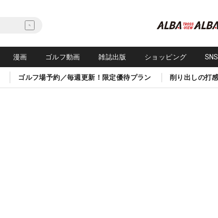
漫画
ゴルフ動画
雑誌出版
ショッピング
SN
ゴルフ場予約／毎週更新！限定優待プラン
削り出しの打