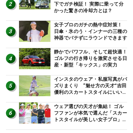
2
下でガチ検証！ 実際に乗って分
かった驚きの冷却力とは？
女子プロのガチの熱中症対策！
3
日傘・氷のう・インナーの三種の
神器でバテずにラウンドできます
静かでパワフル、そして超快適！
4
ゴルフの行き帰りを激変させる日
産・新型「キックス」の実力
インスタのウェア・私服写真がバ
5
ズりまくり “魅せ方の天才”吉田
優利のスカートスタイルにいい
ね！【ファンが選ぶ神10】
ウェア選びの天才が集結！ ゴル
6
フファンが本気で選んだ「スカー
トスタイルが美しい女子プロ」神
10