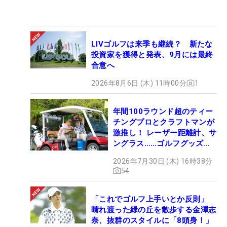
LIVゴルフは来季も継続？ 新たな
投資家を獲得と発表、9月には最終
合意へ
2026年8月6日 (木) 11時00分
1
年間100ラウンド超のティー
チングプロとクラフトマンが
激推し！ レーザー距離計、サ
ングラス……ゴルフグッズマ
ニアの“いいモノ”は？
2026年7月30日 (木) 16時38分
54
「これでゴルフ上手いとか反則」
晴れ渡った緑の丘を散歩する金澤志
奈、抜群のスタイルに「8頭身！」