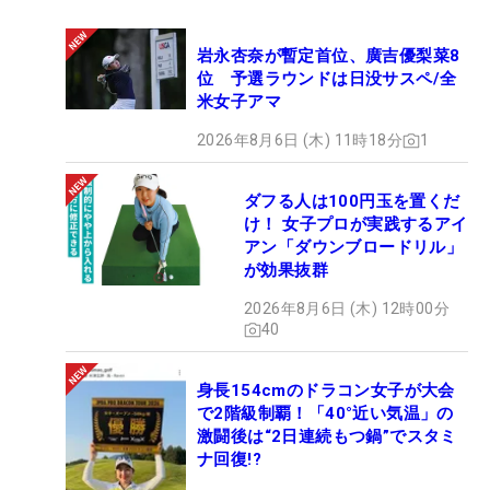
岩永杏奈が暫定首位、廣吉優梨菜8
位 予選ラウンドは日没サスペ/全
米女子アマ
2026年8月6日 (木) 11時18分
1
ダフる人は100円玉を置くだ
け！ 女子プロが実践するアイ
アン「ダウンブロードリル」
が効果抜群
2026年8月6日 (木) 12時00分
40
身長154cmのドラコン女子が大会
で2階級制覇！「40°近い気温」の
激闘後は“2日連続もつ鍋”でスタミ
ナ回復!?