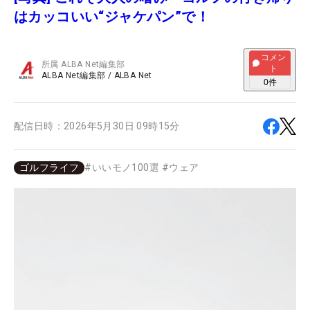
はカッコいい“ジャケパン”で！
コメン
所属
ALBA Net編集部
ト
ALBA Net編集部
/
ALBA Net
0
件
配信日時：
2026年5月30日 09時15分
ゴルフライフ
#
いいモノ100選
#
ウェア