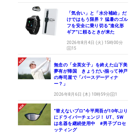
「気合い」と「水分補給」だ
けではもう限界？ 猛暑のゴル
フを安全に乗り切る“進化形
ギア”に頼るときが来た
2026年8月4日 (火) 15時00分
15
無念の「全英女子」を終えた山下美
夢有が帰国 きょうだい揃って神戸
の寿司屋で「バースデーディナ
ー？」
2026年8月6日 (木) 10時59分
1
“替えないプロ”今平周吾が10年ぶり
にドライバーチェンジ！ UT、5W
は名器を継続使用中 #男子プロセ
ッティング