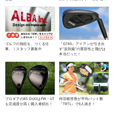
る！！
ゴルフの熱狂を、つくる仕
『G740』アイアンが引き出
事。｜スタッフ募集中
す“反則級”の寛容性と飛びは
本当だった！
プロギアのRS DUOはFW・UT
仲宗根澄香が平均パット数
も完成度が高く購入者続出！
『TRTL』で6人抜き！