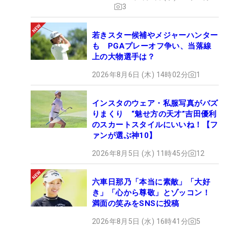
3
若きスター候補やメジャーハンター
も PGAプレーオフ争い、当落線
上の大物選手は？
2026年8月6日 (木) 14時02分
1
インスタのウェア・私服写真がバズ
りまくり “魅せ方の天才”吉田優利
のスカートスタイルにいいね！【フ
ァンが選ぶ神10】
2026年8月5日 (水) 11時45分
12
六車日那乃「本当に素敵」「大好
き」「心から尊敬」とゾッコン！
満面の笑みをSNSに投稿
2026年8月5日 (水) 16時41分
5