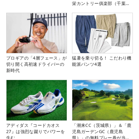
栄カントリー俱楽部（千葉
県）
プロギアの「4層フェース」が
猛暑を乗り切る！ こだわり機
切り開く高初速ドライバーの
能派パンツ4選
新時代
アディダス『コードカオス
「潮来CC（茨城県）」＆「鹿
27』は強烈な蹴りでパワーを
児島ガーデンGC（鹿児島
生む
県）」の無料プレー券が当た