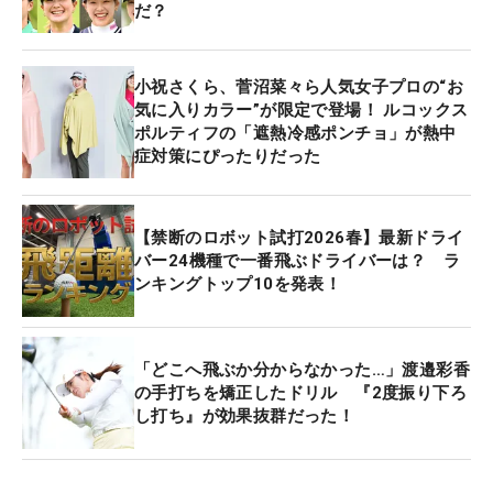
だ？
小祝さくら、菅沼菜々ら人気女子プロの“お
気に入りカラー”が限定で登場！ ルコックス
ポルティフの「遮熱冷感ポンチョ」が熱中
症対策にぴったりだった
【禁断のロボット試打2026春】最新ドライ
バー24機種で一番飛ぶドライバーは？ ラ
ンキングトップ10を発表！
「どこへ飛ぶか分からなかった…」渡邉彩香
の手打ちを矯正したドリル 『2度振り下ろ
し打ち』が効果抜群だった！