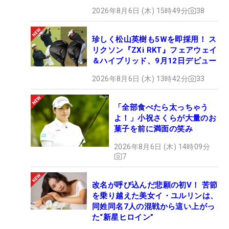
2026年8月6日 (木) 15時49分
38
珍しく松山英樹も5Wを即採用！ ス
リクソン『ZXi RKT』フェアウェイ
＆ハイブリッド、9月12日デビュー
2026年8月6日 (木) 13時42分
33
「全部食べたら太っちゃう
よ！」小祝さくらが大量のお
菓子を前に満面の笑み
2026年8月6日 (木) 14時09分
7
改名が呼び込んだ悲願の初V！ 苦節
を乗り越えた美女イ・ユルリンは、
同姓同名7人の混戦から這い上がっ
た“新星ヒロイン”