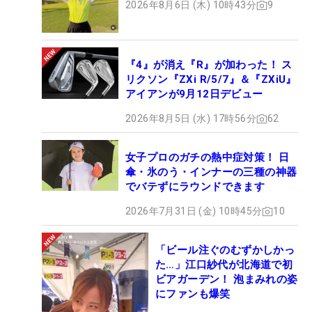
2026年8月6日 (木) 10時43分
9
『4』が消え『R』が加わった！ ス
リクソン『ZXi R/5/7』＆『ZXiU』
アイアンが9月12日デビュー
2026年8月5日 (水) 17時56分
62
女子プロのガチの熱中症対策！ 日
傘・氷のう・インナーの三種の神器
でバテずにラウンドできます
2026年7月31日 (金) 10時45分
10
「ビール注ぐのむずかしかっ
た…」江口紗代が北海道で初
ビアガーデン！ 泡まみれの姿
にファンも爆笑