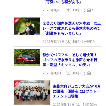
「可愛いにも程がある」
2026年8月6日 (木) 11時36分
3
全英より国内を選んだ河本結 女王
レースで離されるも桑木志帆のVに
「刺激をもらいました」
2026年8月6日 (木) 15時45分
19
静かでパワフル、そして超快適！
ゴルフの行き帰りを激変させる日
産・新型「キックス」の実力
2026年8月1日 (土) 10時15分
16
進藤大典ジュニア大会が10月
に開催 優勝者にはプロトー
ナメント出場権
2026年8月5日 (水) 17時02分