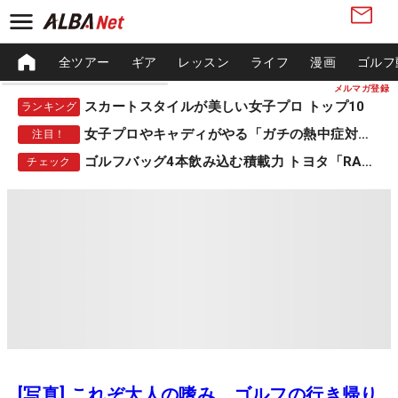
全ツアー
ギア
レッスン
ライフ
漫画
ゴルフ
メルマガ登録
スカートスタイルが美しい女子プロ トップ10
ランキング
女子プロやキャディがやる「ガチの熱中症対策」
注目！
ゴルフバッグ4本飲み込む積載力 トヨタ「RAV4」
チェック
[写真] これぞ大人の嗜み ゴルフの行き帰り