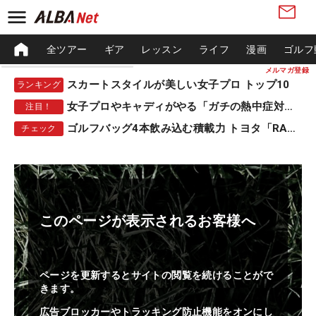
全ツアー
ギア
レッスン
ライフ
漫画
ゴルフ
メルマガ登録
スカートスタイルが美しい女子プロ トップ10
ランキング
女子プロやキャディがやる「ガチの熱中症対策」
注目！
ゴルフバッグ4本飲み込む積載力 トヨタ「RAV4」
チェック
このページが表示されるお客様へ
ページを更新するとサイトの閲覧を続けることがで
きます。
広告ブロッカーやトラッキング防止機能をオンにし