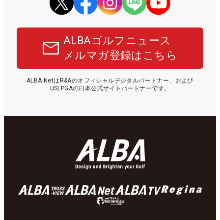
ALBAゴルフニュース
メルマガ登録はこちら
ALBA NetはR&Aのオフィシャルデジタルパートナー、および
USLPGAの日本公式サイトパートナーです。