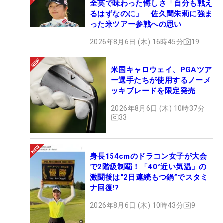
全英で味わった悔しさ「自分も戦え
るはずなのに」 佐久間朱莉に強ま
った米ツアー参戦への思い
2026年8月6日 (木) 16時45分
19
米国キャロウェイ、PGAツア
ー選手たちが使用するノーメ
ッキブレードを限定発売
2026年8月6日 (木) 10時37分
33
身長154cmのドラコン女子が大会
で2階級制覇！「40°近い気温」の
激闘後は“2日連続もつ鍋”でスタミ
ナ回復!?
2026年8月6日 (木) 10時43分
9