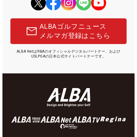
ALBAゴルフニュース
メルマガ登録はこちら
ALBA NetはR&Aのオフィシャルデジタルパートナー、および
USLPGAの日本公式サイトパートナーです。