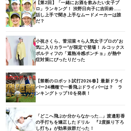
【第2回】「一緒にお酒を飲みたい女子プ
ロ」ランキング！ 渋野日向子に吉田鈴……
話し上手で聞き上手なムードメーカーは誰
だ？
小祝さくら、菅沼菜々ら人気女子プロの“お
気に入りカラー”が限定で登場！ ルコックス
ポルティフの「遮熱冷感ポンチョ」が熱中
症対策にぴったりだった
【禁断のロボット試打2026春】最新ドライ
バー24機種で一番飛ぶドライバーは？ ラ
ンキングトップ10を発表！
「どこへ飛ぶか分からなかった…」渡邉彩香
の手打ちを矯正したドリル 『2度振り下ろ
し打ち』が効果抜群だった！