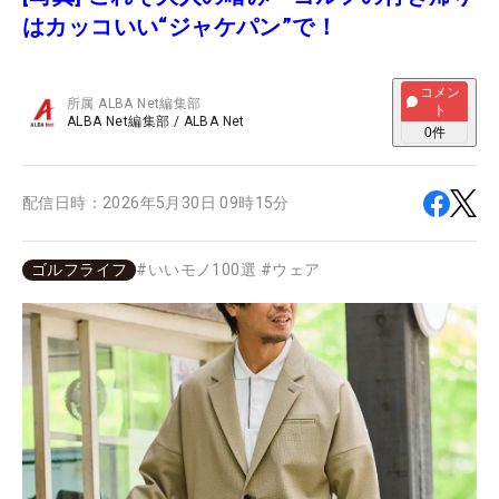
はカッコいい“ジャケパン”で！
コメン
所属
ALBA Net編集部
ト
ALBA Net編集部
/
ALBA Net
0
件
配信日時：
2026年5月30日 09時15分
ゴルフライフ
#
いいモノ100選
#
ウェア