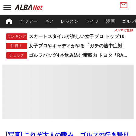
全ツアー
ギア
レッスン
ライフ
漫画
ゴルフ
メルマガ登録
スカートスタイルが美しい女子プロ トップ10
ランキング
女子プロやキャディがやる「ガチの熱中症対策」
注目！
ゴルフバッグ4本飲み込む積載力 トヨタ「RAV4」
チェック
[写真] これぞ大人の嗜み ゴルフの行き帰り