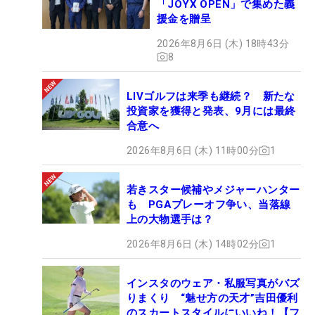
「JOYX OPEN」で集めた義
援金を贈呈
2026年8月6日 (木) 18時43分
8
LIVゴルフは来季も継続？ 新たな
投資家を獲得と発表、9月には最終
合意へ
2026年8月6日 (木) 11時00分
1
若きスター候補やメジャーハンター
も PGAプレーオフ争い、当落線
上の大物選手は？
2026年8月6日 (木) 14時02分
1
インスタのウェア・私服写真がバズ
りまくり “魅せ方の天才”吉田優利
のスカートスタイルにいいね！【フ