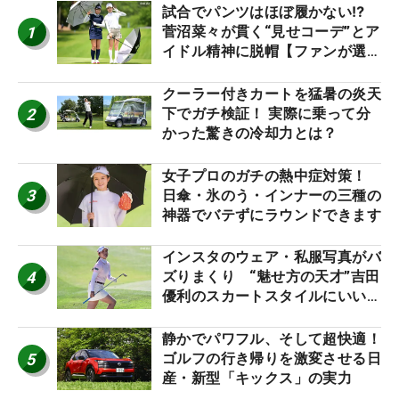
試合でパンツはほぼ履かない⁉
1
菅沼菜々が貫く“見せコーデ”とア
イドル精神に脱帽【ファンが選ぶ
神10】
クーラー付きカートを猛暑の炎天
2
下でガチ検証！ 実際に乗って分
かった驚きの冷却力とは？
女子プロのガチの熱中症対策！
3
日傘・氷のう・インナーの三種の
神器でバテずにラウンドできます
インスタのウェア・私服写真がバ
4
ズりまくり “魅せ方の天才”吉田
優利のスカートスタイルにいい
ね！【ファンが選ぶ神10】
静かでパワフル、そして超快適！
5
ゴルフの行き帰りを激変させる日
産・新型「キックス」の実力