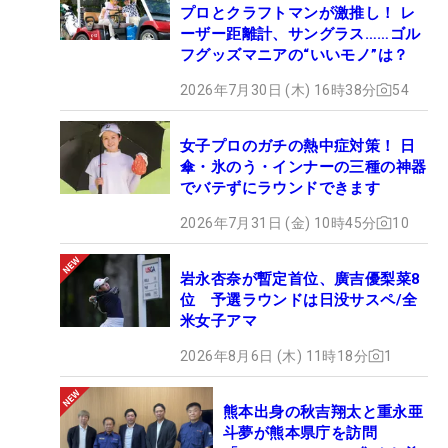
プロとクラフトマンが激推し！ レ
ーザー距離計、サングラス……ゴル
フグッズマニアの“いいモノ”は？
2026年7月30日 (木) 16時38分
54
女子プロのガチの熱中症対策！ 日
傘・氷のう・インナーの三種の神器
でバテずにラウンドできます
2026年7月31日 (金) 10時45分
10
岩永杏奈が暫定首位、廣吉優梨菜8
位 予選ラウンドは日没サスペ/全
米女子アマ
2026年8月6日 (木) 11時18分
1
熊本出身の秋吉翔太と重永亜
斗夢が熊本県庁を訪問