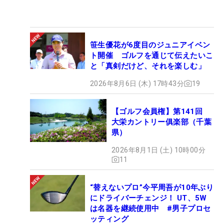
笹生優花が6度目のジュニアイベン
ト開催 ゴルフを通じて伝えたいこ
と「真剣だけど、それを楽しむ」
2026年8月6日 (木) 17時43分
19
【ゴルフ会員権】第141回
大栄カントリー俱楽部（千葉
県）
2026年8月1日 (土) 10時00分
11
“替えないプロ”今平周吾が10年ぶり
にドライバーチェンジ！ UT、5W
は名器を継続使用中 #男子プロセ
ッティング