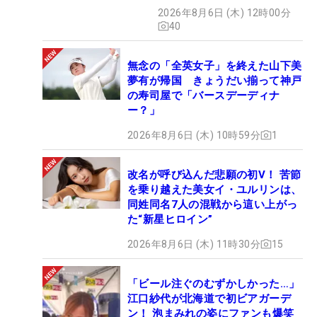
2026年8月6日 (木) 12時00分
40
無念の「全英女子」を終えた山下美
夢有が帰国 きょうだい揃って神戸
の寿司屋で「バースデーディナ
ー？」
2026年8月6日 (木) 10時59分
1
改名が呼び込んだ悲願の初V！ 苦節
を乗り越えた美女イ・ユルリンは、
同姓同名7人の混戦から這い上がっ
た“新星ヒロイン”
2026年8月6日 (木) 11時30分
15
「ビール注ぐのむずかしかった…」
江口紗代が北海道で初ビアガーデ
ン！ 泡まみれの姿にファンも爆笑