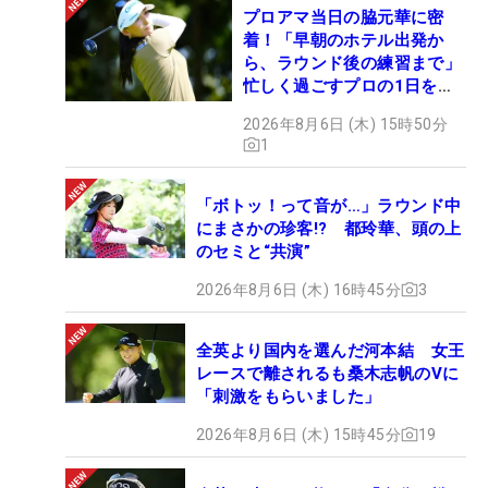
プロアマ当日の脇元華に密
着！「早朝のホテル出発か
ら、ラウンド後の練習まで」
忙しく過ごすプロの1日を公
開
2026年8月6日 (木) 15時50分
1
「ボトッ！って音が…」ラウンド中
にまさかの珍客!? 都玲華、頭の上
のセミと“共演”
2026年8月6日 (木) 16時45分
3
全英より国内を選んだ河本結 女王
レースで離されるも桑木志帆のVに
「刺激をもらいました」
2026年8月6日 (木) 15時45分
19