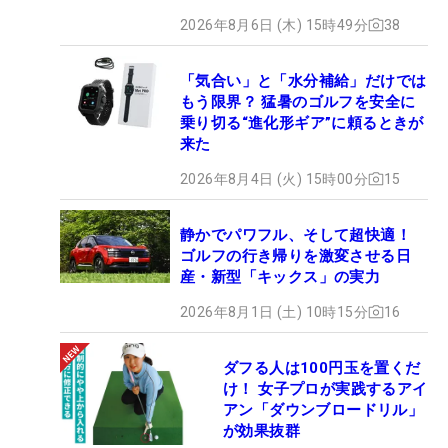
2026年8月6日 (木) 15時49分
38
「気合い」と「水分補給」だけでは
もう限界？ 猛暑のゴルフを安全に
乗り切る“進化形ギア”に頼るときが
来た
2026年8月4日 (火) 15時00分
15
静かでパワフル、そして超快適！
ゴルフの行き帰りを激変させる日
産・新型「キックス」の実力
2026年8月1日 (土) 10時15分
16
ダフる人は100円玉を置くだ
け！ 女子プロが実践するアイ
アン「ダウンブロードリル」
が効果抜群