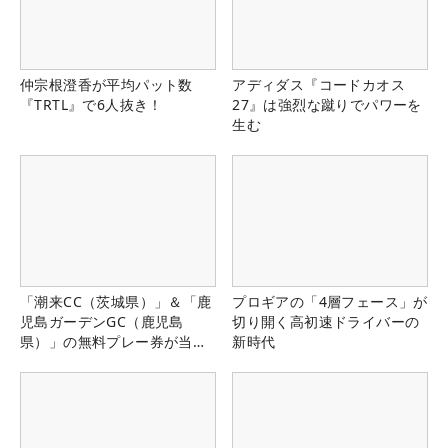
仲宗根澄香が平均パット数
アディダス『コードカオス
『TRTL』で6人抜き！
27』は強烈な蹴りでパワーを
生む
「潮来CC（茨城県）」＆「鹿
プロギアの「4層フェース」が
児島ガーデンGC（鹿児島
切り開く高初速ドライバーの
県）」の無料プレー券が当た
新時代
る！！