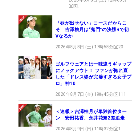
32
「欲が出せない」コースだからこ
そ 吉澤柚月は“鬼門”の決勝Rで初
Vなるか
2026年8月8日 (土) 17時58分
20
ゴルフウェアとは一味違うギャップ
にノックアウト！ ファンが惚れ直
した「ドレス姿が完璧すぎる女子プ
ロ」神10
2026年8月7日 (金) 19時45分
111
＜速報＞吉澤柚月が単独首位ター
ン 安田祐香、永井花奈2差追走
2026年8月9日 (日) 11時32分
1