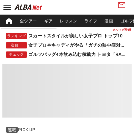
全ツアー
ギア
レッスン
ライフ
漫画
ゴルフ
メルマガ登録
スカートスタイルが美しい女子プロ トップ10
ランキング
女子プロやキャディがやる「ガチの熱中症対策」
注目！
ゴルフバッグ4本飲み込む積載力 トヨタ「RAV4」
チェック
PICK UP
連載