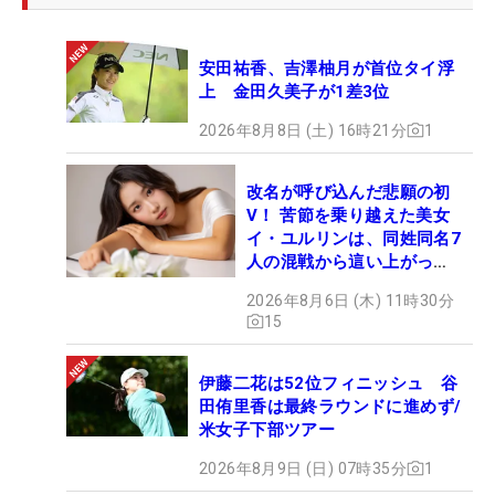
安田祐香、吉澤柚月が首位タイ浮
上 金田久美子が1差3位
2026年8月8日 (土) 16時21分
1
改名が呼び込んだ悲願の初
V！ 苦節を乗り越えた美女
イ・ユルリンは、同姓同名7
人の混戦から這い上がっ
た“新星ヒロイン”
2026年8月6日 (木) 11時30分
15
伊藤二花は52位フィニッシュ 谷
田侑里香は最終ラウンドに進めず/
米女子下部ツアー
2026年8月9日 (日) 07時35分
1