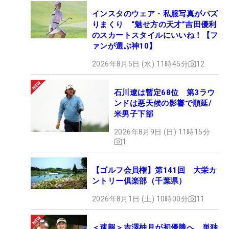
インスタのウェア・私服写真がバズ
りまくり “魅せ方の天才”吉田優利
のスカートスタイルにいいね！【フ
ァンが選ぶ神10】
2026年8月5日 (水) 11時45分
12
石川遼は暫定68位 第3ラウ
ンドは悪天候の影響で順延/
米男子下部
2026年8月9日 (日) 11時15分
1
【ゴルフ会員権】第141回 大栄カ
ントリー俱楽部（千葉県）
2026年8月1日 (土) 10時00分
11
＜速報＞吉澤柚月が初優勝へ 単独