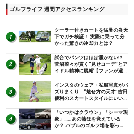
ゴルフライフ 週間アクセスランキング
クーラー付きカートを猛暑の炎天
1
下でガチ検証！ 実際に乗って分
かった驚きの冷却力とは？
試合でパンツはほぼ履かない⁉
2
菅沼菜々が貫く“見せコーデ”とア
イドル精神に脱帽【ファンが選ぶ
神10】
インスタのウェア・私服写真がバ
3
ズりまくり “魅せ方の天才”吉田
優利のスカートスタイルにいい
ね！【ファンが選ぶ神10】
「いつかはクラウン」「シーマ現
4
象」……あの熱狂を覚えている
か？ バブルのゴルフ場を彩った
名車たち