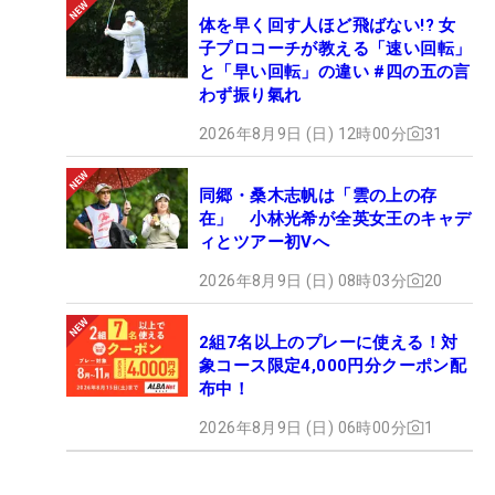
体を早く回す人ほど飛ばない!? 女
子プロコーチが教える「速い回転」
と「早い回転」の違い #四の五の言
わず振り氣れ
2026年8月9日 (日) 12時00分
31
同郷・桑木志帆は「雲の上の存
在」 小林光希が全英女王のキャデ
ィとツアー初Vへ
2026年8月9日 (日) 08時03分
20
2組7名以上のプレーに使える！対
象コース限定4,000円分クーポン配
布中！
2026年8月9日 (日) 06時00分
1