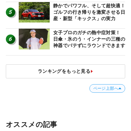
静かでパワフル、そして超快適！
5
ゴルフの行き帰りを激変させる日
産・新型「キックス」の実力
女子プロのガチの熱中症対策！
6
日傘・氷のう・インナーの三種の
神器でバテずにラウンドできます
ランキングをもっと見る
ページ上部へ
オススメの記事