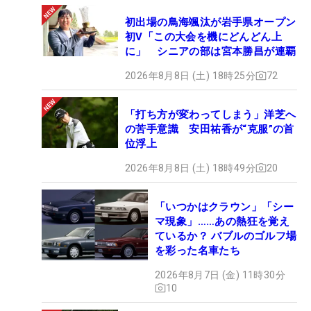
初出場の鳥海颯汰が岩手県オープン
初V「この大会を機にどんどん上
に」 シニアの部は宮本勝昌が連覇
2026年8月8日 (土) 18時25分
72
「打ち方が変わってしまう」洋芝へ
の苦手意識 安田祐香が“克服”の首
位浮上
2026年8月8日 (土) 18時49分
20
「いつかはクラウン」「シー
マ現象」……あの熱狂を覚え
ているか？ バブルのゴルフ場
を彩った名車たち
2026年8月7日 (金) 11時30分
10