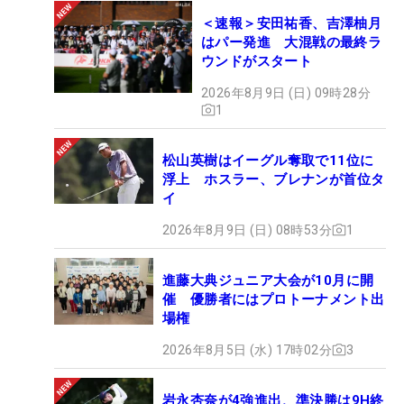
＜速報＞安田祐香、吉澤柚月
はパー発進 大混戦の最終ラ
ウンドがスタート
2026年8月9日 (日) 09時28分
1
松山英樹はイーグル奪取で11位に
浮上 ホスラー、ブレナンが首位タ
イ
2026年8月9日 (日) 08時53分
1
進藤大典ジュニア大会が10月に開
催 優勝者にはプロトーナメント出
場権
2026年8月5日 (水) 17時02分
3
岩永杏奈が4強進出、準決勝は9H終