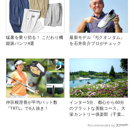
猛暑を乗り切る！ こだわり機
最新モデル『FJクオンタム』
能派パンツ4選
を石井良介プロがチェック
仲宗根澄香が平均パット数
インター5分、都心から60分
『TRTL』で6人抜き！
のフラットな美観コース。大
栄カントリー俱楽部（千葉
県）
Recommended by