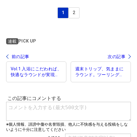
1
2
PICK UP
連載
前の記事
次の記事
Vol.1 入浴にこだわれば、
週末トリップ、気ままに
快適なラウンドが実現す
ラウンド。ツーリングの
る！？
相棒は新型［Ｅクラス ク
ーペ］