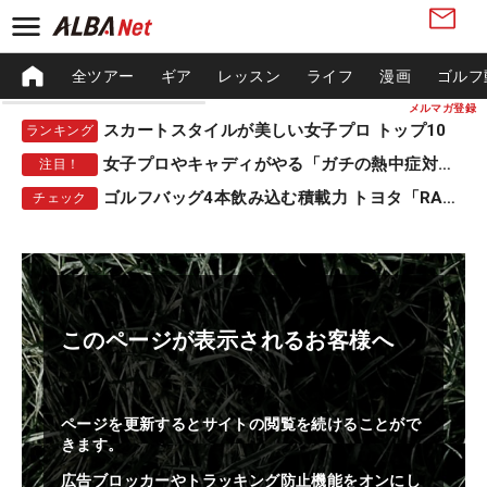
全ツアー
ギア
レッスン
ライフ
漫画
ゴルフ
メルマガ登録
スカートスタイルが美しい女子プロ トップ10
ランキング
女子プロやキャディがやる「ガチの熱中症対策」
注目！
ゴルフバッグ4本飲み込む積載力 トヨタ「RAV4」
チェック
このページが表示されるお客様へ
ページを更新するとサイトの閲覧を続けることがで
きます。
広告ブロッカーやトラッキング防止機能をオンにし