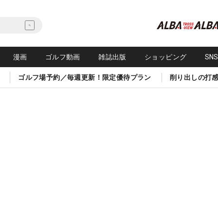
漫画
ゴルフ動画
雑誌出版
ショッピング
SN
ゴルフ場予約／毎週更新！限定優待プラン
削り出しの打