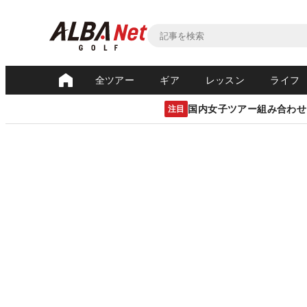
全ツアー
ギア
レッスン
ライフ
国内女子ツアー組み合わせ
注目