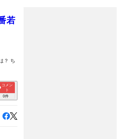
番若
は？ ち
コメン
ト
0
件