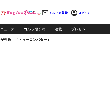
メルマガ登録
ログイン
Sニュース
ゴルフ場予約
連載
プレゼント
感が秀逸 『トゥーロンパター』