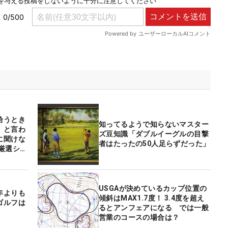
拾うとき
知ってるようで知らないマスター
」と言わ
ズ豆知識「ダブルイーグルの目撃
に聞けな
者はたったの50人足らずだった」
厳選シチ
USGAが決めているカップ位置の
年よりも
傾斜はMAX1.7度！ 3.4度を超え
ゴルフは
るとアンフェアになる では一般
営業のコースの場合は？