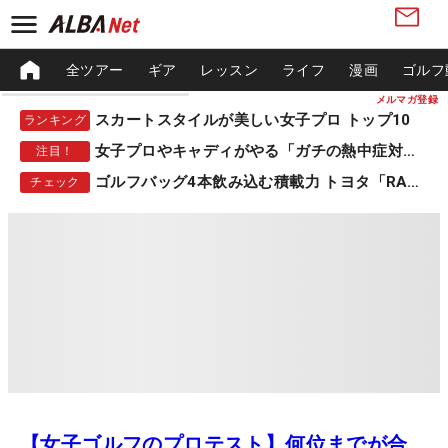
全ツアー
ギア
レッスン
ライフ
漫画
ゴルフ
メルマガ登録
スカートスタイルが美しい女子プロ トップ10
ランキング
女子プロやキャディがやる「ガチの熱中症対策」
注目！
ゴルフバッグ4本飲み込む積載力 トヨタ「RAV4」
チェック
【女子ゴルフのプロテスト】何位までが合