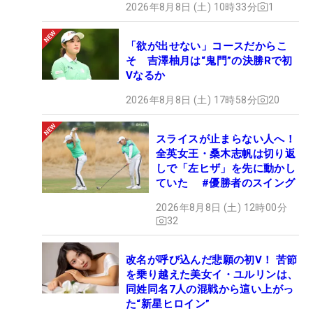
2026年8月8日 (土) 10時33分
1
「欲が出せない」コースだからこ
そ 吉澤柚月は“鬼門”の決勝Rで初
Vなるか
2026年8月8日 (土) 17時58分
20
スライスが止まらない人へ！
全英女王・桑木志帆は切り返
しで「左ヒザ」を先に動かし
ていた #優勝者のスイング
2026年8月8日 (土) 12時00分
32
改名が呼び込んだ悲願の初V！ 苦節
を乗り越えた美女イ・ユルリンは、
同姓同名7人の混戦から這い上がっ
た“新星ヒロイン”