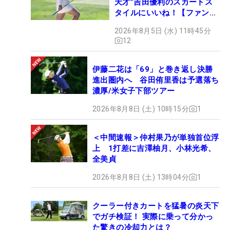
天才”吉田優利のスカートス
タイルにいいね！【ファンが
選ぶ神10】
2026年8月5日 (水) 11時45分
12
伊藤二花は「69」と巻き返し決勝
進出圏内へ 谷田侑里香は予選落ち
濃厚/米女子下部ツアー
2026年8月8日 (土) 10時15分
1
＜中間速報＞仲村果乃が単独首位浮
上 1打差に吉澤柚月、小林光希、
全美貞
2026年8月8日 (土) 13時04分
1
クーラー付きカートを猛暑の炎天下
でガチ検証！ 実際に乗って分かっ
た驚きの冷却力とは？