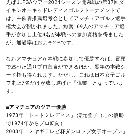
えばJLPGAツアー2024シーズン開幕戦の第37回ダ
イキンオーキッドレディスゴルフトーナメントで
は、主催者推薦選考会としてアマチュアゴルフ選手
権大会が開かれました。総勢169人のアマチュア選
手が参加し上位4名が本戦への参加資格を得ました
が、通過率はおよそ2％です。
なおアマチュアが本戦に参加して優勝すれば、冒頭
で述べた通りプロ宣言ができるほか、翌年の本戦シ
ード権も得られます。ただし、これは日本女子ゴル
フ史上7名だけが成し遂げた「偉業」となっていま
す。
■アマチュアのツアー優勝
1973年「トヨトミレディス」 清元登子（この優勝
で1974年からプロ転向）
2003年「ミヤギテレビ杯ダンロップ女子オープン」