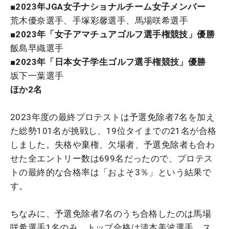
■2023年JGA女子ナショナルチーム女子メンバー
荒木優奈選手、手塚彩馨選手、馬場咲希選手
■2023年「女子アマチュアゴルフ選手権競技」優勝
飯島早織選手
■2023年「日本女子学生ゴルフ選手権競技」優勝
坂下一葉選手
ほか2名
2023年度の最終プロテストは予選免除者7名を加え
た総勢101名が挑戦し、19位タイまでの21名が合格
しました。失格や棄権、欠場者、予選免除者も合わ
せた全エントリー数は699名だったので、プロテス
トの最終的な合格率は「およそ3％」という結果で
す。
ちなみに、予選免除者7名のうち合格したのは馬場
咲希選手1名のみ。トップ合格は清本美波選手、ス