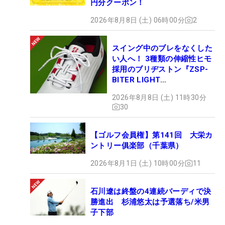
円分クーポン！
2026年8月8日 (土) 06時00分
2
スイング中のブレをなくした
い人へ！ 3種類の伸縮性ヒモ
採用のブリヂストン『ZSP-
BITER LIGHT
MAGICLACE』、8月8日デビ
2026年8月8日 (土) 11時30分
ュー
30
【ゴルフ会員権】第141回 大栄カ
ントリー俱楽部（千葉県）
2026年8月1日 (土) 10時00分
11
石川遼は終盤の4連続バーディで決
勝進出 杉浦悠太は予選落ち/米男
子下部