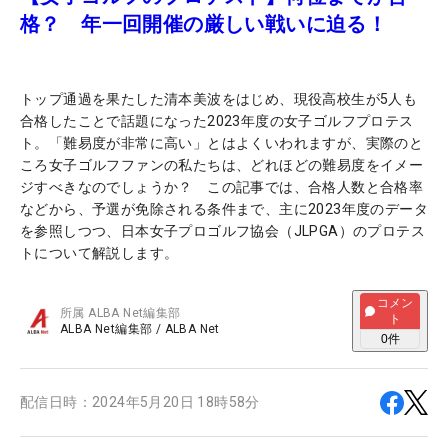
格？ 年一回開催の厳しい戦いに迫る！
トップ通過を果たした清本美波をはじめ、現役高校生が5人も
合格したことで話題になった2023年度の女子ゴルフプロテス
ト。「難易度が非常に高い」とはよくいわれますが、実際のと
ころ女子ゴルフファンの私たちは、どれほどの難易度をイメー
ジすべきなのでしょうか？ この記事では、合格人数と合格率
などから、予選が免除される条件まで、主に2023年度のデータ
を参照しつつ、日本女子プロゴルフ協会（JLPGA）のプロテス
トについて解説します。
コメン
所属
ALBA Net編集部
ト
ALBA Net編集部
/
ALBA Net
0
件
配信日時：
2024年5月20日 18時58分