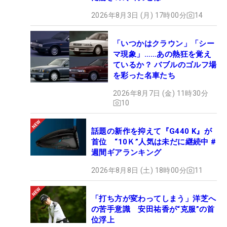
2026年8月3日 (月) 17時00分
14
「いつかはクラウン」「シー
マ現象」……あの熱狂を覚え
ているか？ バブルのゴルフ場
を彩った名車たち
2026年8月7日 (金) 11時30分
10
話題の新作を抑えて『G440 K』が
首位 “10Ｋ”人気は未だに継続中 #
週間ギアランキング
2026年8月8日 (土) 18時00分
11
「打ち方が変わってしまう」洋芝へ
の苦手意識 安田祐香が“克服”の首
位浮上