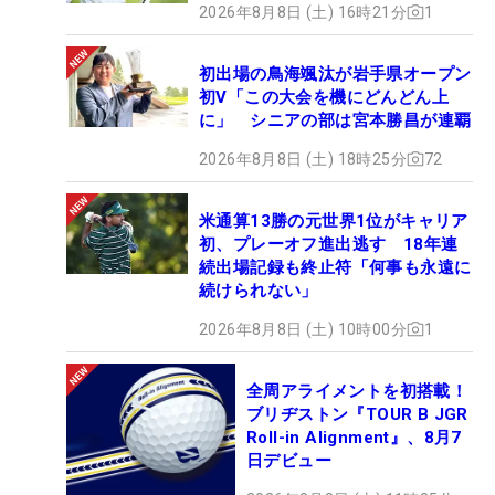
2026年8月8日 (土) 16時21分
1
初出場の鳥海颯汰が岩手県オープン
初V「この大会を機にどんどん上
に」 シニアの部は宮本勝昌が連覇
2026年8月8日 (土) 18時25分
72
米通算13勝の元世界1位がキャリア
初、プレーオフ進出逃す 18年連
続出場記録も終止符「何事も永遠に
続けられない」
2026年8月8日 (土) 10時00分
1
全周アライメントを初搭載！
ブリヂストン『TOUR B JGR
Roll-in Alignment』、8月7
日デビュー