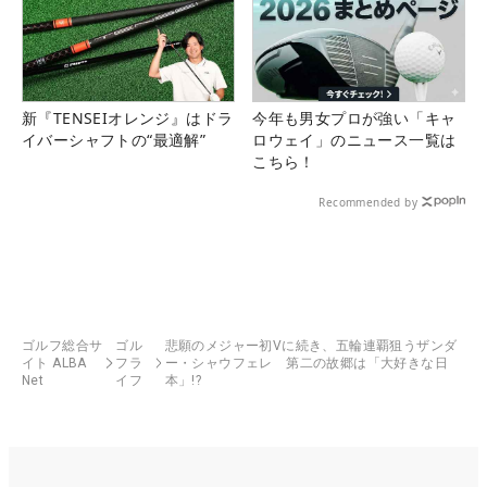
新『TENSEIオレンジ』はドラ
今年も男女プロが強い「キャ
イバーシャフトの“最適解”
ロウェイ」のニュース一覧は
こちら！
Recommended by
ゴルフ総合サ
ゴル
悲願のメジャー初Vに続き、五輪連覇狙うザンダ
イト ALBA
フラ
ー・シャウフェレ 第二の故郷は「大好きな日
Net
イフ
本」!?