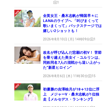
1
全英女王・桑木志帆が帰国早々に
LANAのライブへ 「叫びまくって
歌いまくって」バックステージでは
嬉しい2ショットも！
2026年8月10日 (月) 14時09分
1
改名が呼び込んだ悲願の初V！ 苦節
を乗り越えた美女イ・ユルリンは、
同姓同名7人の混戦から這い上がっ
た“新星ヒロイン”
2026年8月6日 (木) 11時30分
15
初優勝の吉澤柚月が18→12位に浮
上 メジャーV・桑木志帆が1位独
走【メルセデス・ランキング】