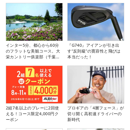
インター5分、都心から60分
『G740』アイアンが引き出
のフラットな美観コース。大
す“反則級”の寛容性と飛びは
栄カントリー俱楽部（千葉
本当だった！
県）
2組7名以上のプレーに2回使
プロギアの「4層フェース」が
える！コース限定4,000円ク
切り開く高初速ドライバーの
ーポン
新時代