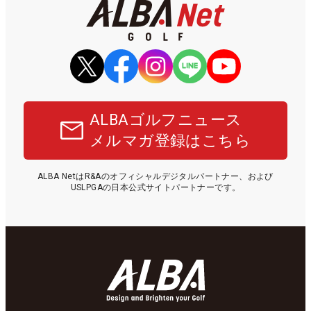
ALBAゴルフニュース
メルマガ登録はこちら
ALBA NetはR&Aのオフィシャルデジタルパートナー、および
USLPGAの日本公式サイトパートナーです。