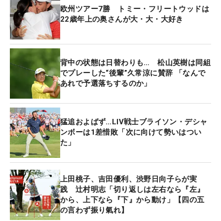
欧州ツアー7勝 トミー・フリートウッドは
22歳年上の奥さんが大・大・大好き
背中の状態は日替わりも… 松山英樹は同組
でプレーした“後輩”久常涼に賛辞 「なんで
あれで予選落ちするのか」
猛追およばず…LIV戦士ブライソン・デシャ
ンボーは1差惜敗「次に向けて勢いはつい
た」
上田桃子、吉田優利、渋野日向子らが実
践 辻村明志「切り返しは左右なら『左』
から、上下なら『下』から動け」【四の五
の言わず振り氣れ】