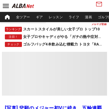
全ツアー
ギア
レッスン
ライフ
漫画
ゴルフ
メルマガ登録
スカートスタイルが美しい女子プロ トップ10
ランキング
女子プロやキャディがやる「ガチの熱中症対策」
注目！
ゴルフバッグ4本飲み込む積載力 トヨタ「RAV4」
チェック
[写真] 悲願のメジャー初Vに続き、五輪連覇