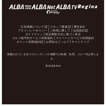
広告掲載について
スタッフ募集
運営会社
プライバシーポリシー
ご利用に際して
会員規約
ガイドライン
特定商取引法に基づく表示
ゴルフ場予約サービス利用規約
マイページサービス利用規約
ポイント利用規約
お問合せ
ヘルプ
サイトマップ
掲載されている全てのコンテンツの無断での転載、転用、コピー等は禁じま
す。
© ALBA Net