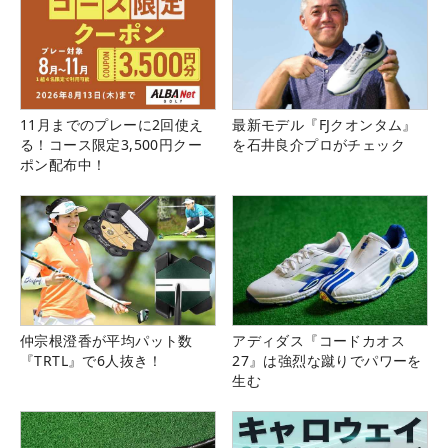
11月までのプレーに2回使え
最新モデル『FJクオンタム』
る！コース限定3,500円クー
を石井良介プロがチェック
ポン配布中！
仲宗根澄香が平均パット数
アディダス『コードカオス
『TRTL』で6人抜き！
27』は強烈な蹴りでパワーを
生む