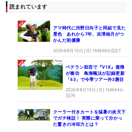
読まれています
アマ時代に渋野日向子と同組で見た
景色 あれから7年、吉澤柚月がつ
かんだ初優勝
2026年8月10日 (月) 16時48分
27
ベテラン助言で『V1X』復帰
が奏功 鳥海颯汰が記録更新
「63」で今季ツアー外3勝目
2026年8月10日 (月) 16時44分
76
クーラー付きカートを猛暑の炎天下
でガチ検証！ 実際に乗って分かっ
た驚きの冷却力とは？