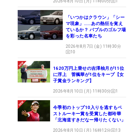
2026年8月10日 (月) 11時00分
1
「いつかはクラウン」「シー
マ現象」……あの熱狂を覚え
ているか？ バブルのゴルフ場
を彩った名車たち
2026年8月7日 (金) 11時30分
10
1620万円上乗せの吉澤柚月が11位
に浮上 菅楓華が1位をキープ【女
子賞金ランキング】
2026年8月10日 (月) 11時30分
1
今季初のトップ10入りを逃すもベ
ストルーキー賞を受賞した都玲華
「北海道すきだなー帰りたくない」
2026年8月10日 (月) 16時12分
13