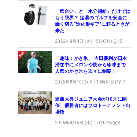
「気合い」と「水分補給」だけでは
もう限界？ 猛暑のゴルフを安全に
乗り切る“進化形ギア”に頼るときが
来た
2026年8月4日 (火) 15時00分
15
「趣味：かき氷」 吉田優利が日本
滞在中にメロンや桃から珍味まで、
人気のかき氷を次々に制覇！
2026年8月10日 (月) 13時53分
17
進藤大典ジュニア大会が10月に開
催 優勝者にはプロトーナメント出
場権
2026年8月5日 (水) 17時02分
3