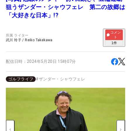
狙うザンダー・シャウフェレ 第二の故郷は
「大好きな日本」!?
コメン
所属
ライター
ト
武川 玲子
/
Reiko Takekawa
1
件
配信日時：
2024年5月20日 15時07分
ゴルフライフ
#
ザンダー・シャウフェレ