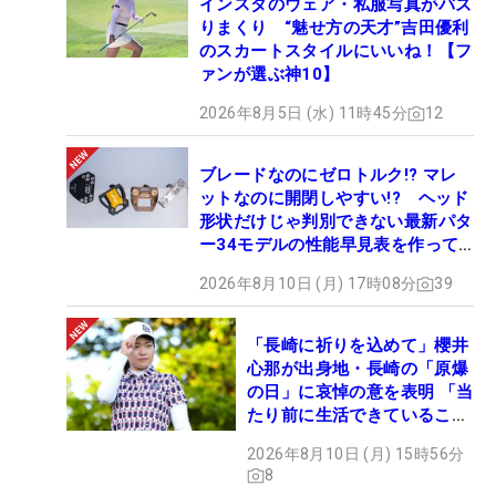
インスタのウェア・私服写真がバズ
りまくり “魅せ方の天才”吉田優利
のスカートスタイルにいいね！【フ
ァンが選ぶ神10】
2026年8月5日 (水) 11時45分
12
ブレードなのにゼロトルク!? マレ
ットなのに開閉しやすい!? ヘッド
形状だけじゃ判別できない最新パタ
ー34モデルの性能早見表を作って
みた #ギアカタログ2026
2026年8月10日 (月) 17時08分
39
「長崎に祈りを込めて」櫻井
心那が出身地・長崎の「原爆
の日」に哀悼の意を表明 「当
たり前に生活できていること
に感謝」
2026年8月10日 (月) 15時56分
8