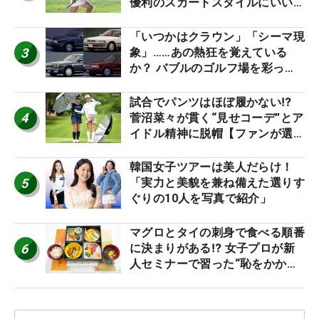
優利のスカートスタイルにいい
ね！【ファンが選ぶ神10】
「いつかはクラウン」「シーマ現
3
象」……あの熱狂を覚えている
か？ バブルのゴルフ場を彩った
名車たち
試合でパンツはほぼ履かない⁉
4
菅沼菜々が貫く“見せコーデ”とア
イドル精神に脱帽【ファンが選ぶ
神10】
韓国女子ツアーは美人だらけ！
5
「実力と美貌を兼ね備えた選りす
ぐりの10人を写真で紹介」
マグロとタイの刺身で食べる順番
6
に決まりがある⁉ 女子プロが新
人セミナーで習った“恥をかかな
いマナー”とは？【食事編】