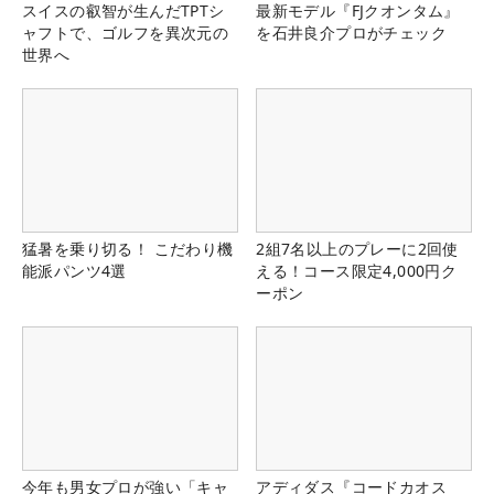
スイスの叡智が生んだTPTシ
最新モデル『FJクオンタム』
ャフトで、ゴルフを異次元の
を石井良介プロがチェック
世界へ
猛暑を乗り切る！ こだわり機
2組7名以上のプレーに2回使
能派パンツ4選
える！コース限定4,000円ク
ーポン
今年も男女プロが強い「キャ
アディダス『コードカオス