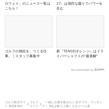
ロウェイ」のニュース一覧は
27』は強烈な蹴りでパワーを
こちら！
生む
ゴルフの熱狂を、つくる仕
新『TENSEIオレンジ』はドラ
事。｜スタッフ募集中
イバーシャフトの“最適解”
Recommended by
ゴルフ総合サイ
ゴルフ
「一緒にお酒を飲みたい女子プロ」ランキン
ト ALBA Net
ライフ
グ！ 8位は酔うと眠くなるクール系