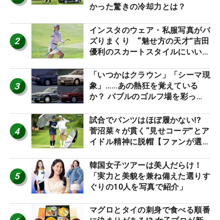
かった驚きの冷却力とは？
インスタのウェア・私服写真がバ
2
ズりまくり “魅せ方の天才”吉田
優利のスカートスタイルにいい
ね！【ファンが選ぶ神10】
「いつかはクラウン」「シーマ現
3
象」……あの熱狂を覚えている
か？ バブルのゴルフ場を彩った
名車たち
試合でパンツはほぼ履かない⁉
4
菅沼菜々が貫く“見せコーデ”とア
イドル精神に脱帽【ファンが選ぶ
神10】
韓国女子ツアーは美人だらけ！
5
「実力と美貌を兼ね備えた選りす
ぐりの10人を写真で紹介」
マグロとタイの刺身で食べる順番