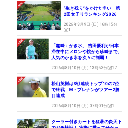
“生き残り”をかけた争い 第
2回女子リランキング2026
2026年8月9日 (日) 16時15分
1
「趣味：かき氷」 吉田優利が日本
滞在中にメロンや桃から珍味まで、
人気のかき氷を次々に制覇！
2026年8月10日 (月) 13時53分
17
松山英樹は3戦連続トップ10の7位
で終戦 M・ブレナンがツアー2勝
目達成
2026年8月10日 (月) 07時01分
1
クーラー付きカートを猛暑の炎天下
でガチ検証！ 実際に乗って分かっ