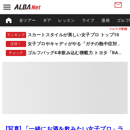
全ツアー
ギア
レッスン
ライフ
漫画
ゴルフ
メルマガ登録
スカートスタイルが美しい女子プロ トップ10
ランキング
女子プロやキャディがやる「ガチの熱中症対策」
注目！
ゴルフバッグ4本飲み込む積載力 トヨタ「RAV4」
チェック
[写真] 「一緒にお酒を飲みたい女子プロ」ラ