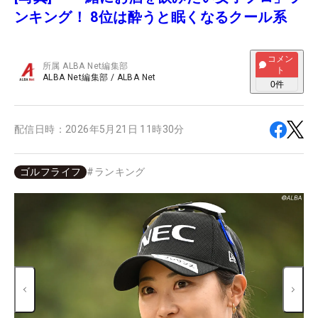
ンキング！ 8位は酔うと眠くなるクール系
コメン
所属
ALBA Net編集部
ト
ALBA Net編集部
/
ALBA Net
0
件
配信日時：
2026年5月21日 11時30分
ゴルフライフ
#
ランキング