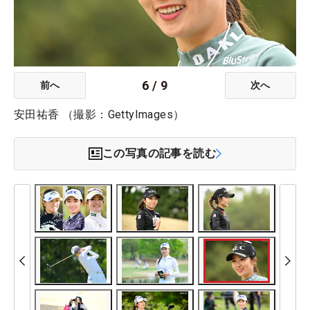
6
/
9
前へ
次へ
安田祐香 （撮影：GettyImages）
この写真の記事を読む