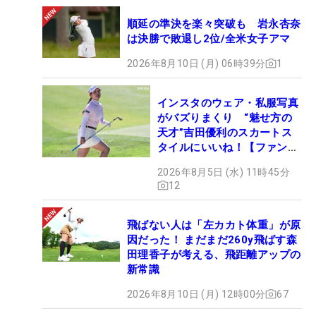
順延の準決を楽々突破も 岩永杏奈
は決勝で敗退し2位/全米女子アマ
2026年8月10日 (月) 06時39分
1
インスタのウェア・私服写真
がバズりまくり “魅せ方の
天才”吉田優利のスカートス
タイルにいいね！【ファンが
選ぶ神10】
2026年8月5日 (水) 11時45分
12
飛ばない人は「左カカト体重」が原
因だった！ まだまだ260y飛ばす森
田理香子が考える、飛距離アップの
新常識
2026年8月10日 (月) 12時00分
67