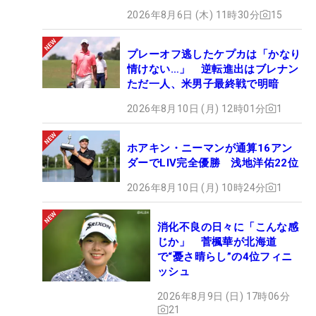
2026年8月6日 (木) 11時30分
15
プレーオフ逃したケプカは「かなり
情けない…」 逆転進出はブレナン
ただ一人、米男子最終戦で明暗
2026年8月10日 (月) 12時01分
1
ホアキン・ニーマンが通算16アン
ダーでLIV完全優勝 浅地洋佑22位
2026年8月10日 (月) 10時24分
1
消化不良の日々に「こんな感
じか」 菅楓華が北海道
で“憂さ晴らし”の4位フィニ
ッシュ
2026年8月9日 (日) 17時06分
21