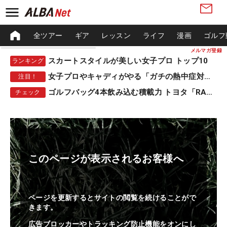
全ツアー
ギア
レッスン
ライフ
漫画
ゴルフ
メルマガ登録
スカートスタイルが美しい女子プロ トップ10
ランキング
女子プロやキャディがやる「ガチの熱中症対策」
注目！
ゴルフバッグ4本飲み込む積載力 トヨタ「RAV4」
チェック
このページが表示されるお客様へ
ページを更新するとサイトの閲覧を続けることがで
きます。
広告ブロッカーやトラッキング防止機能をオンにし