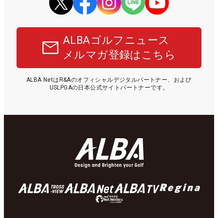
ALBAゴルフニュース
メルマガ登録はこちら
ALBA NetはR&Aのオフィシャルデジタルパートナー、および
USLPGAの日本公式サイトパートナーです。