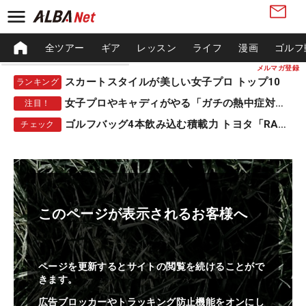
全ツアー
ギア
レッスン
ライフ
漫画
ゴルフ
メルマガ登録
スカートスタイルが美しい女子プロ トップ10
ランキング
女子プロやキャディがやる「ガチの熱中症対策」
注目！
ゴルフバッグ4本飲み込む積載力 トヨタ「RAV4」
チェック
このページが表示されるお客様へ
ページを更新するとサイトの閲覧を続けることがで
きます。
広告ブロッカーやトラッキング防止機能をオンにし