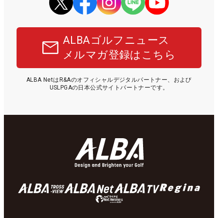
ALBAゴルフニュース
メルマガ登録はこちら
ALBA NetはR&Aのオフィシャルデジタルパートナー、および
USLPGAの日本公式サイトパートナーです。