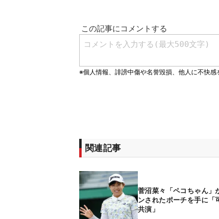
関連記事
菅沼菜々「ペコちゃん」
ンされたポーチを手に「
共演」