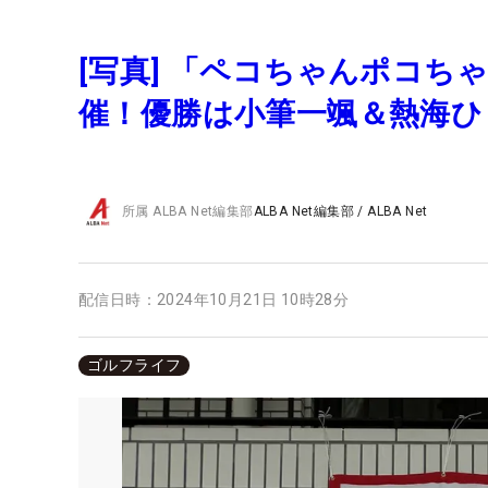
[写真] 「ペコちゃんポコ
催！優勝は小筆一颯＆熱海ひ
所属
ALBA Net編集部
ALBA Net編集部
/
ALBA Net
配信日時：
2024年10月21日 10時28分
ゴルフライフ