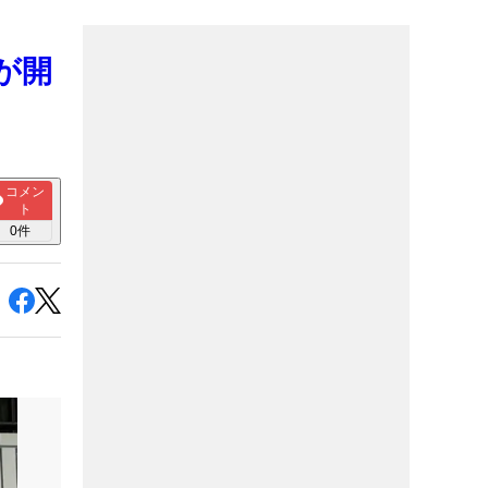
が開
コメン
ト
0
件