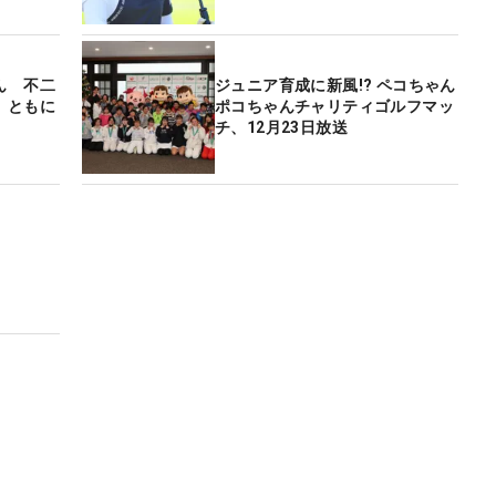
ん 不二
ジュニア育成に新風!? ペコちゃん
、ともに
ポコちゃんチャリティゴルフマッ
チ、12月23日放送