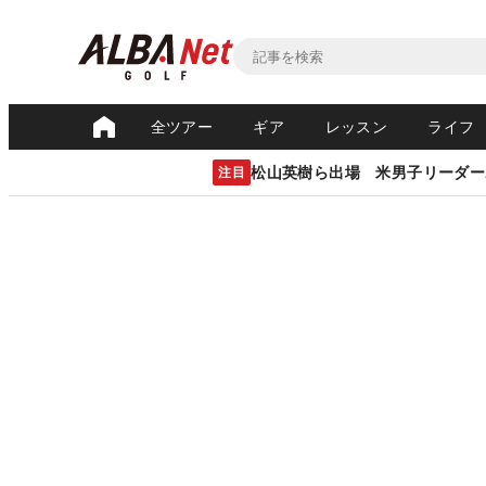
全ツアー
ギア
レッスン
ライフ
松山英樹ら出場 米男子リーダー
注目