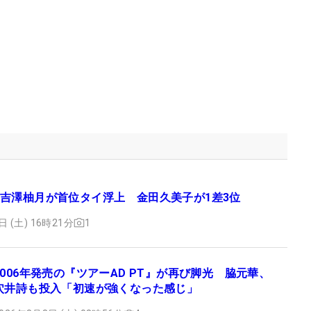
吉澤柚月が首位タイ浮上 金田久美子が1差3位
日 (土) 16時21分
1
2006年発売の『ツアーAD PT』が再び脚光 脇元華、
穴井詩も投入「初速が強くなった感じ」