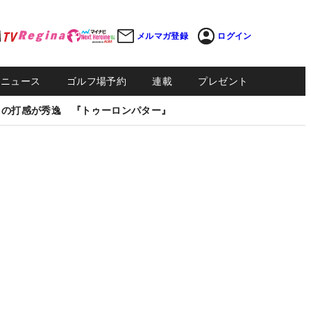
メルマガ登録
ログイン
Sニュース
ゴルフ場予約
連載
プレゼント
しの打感が秀逸 『トゥーロンパター』