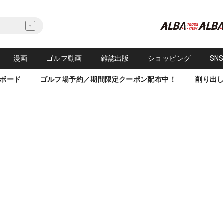
漫画
ゴルフ動画
雑誌出版
ショッピング
SN
ボード
ゴルフ場予約／期間限定クーポン配布中！
削り出