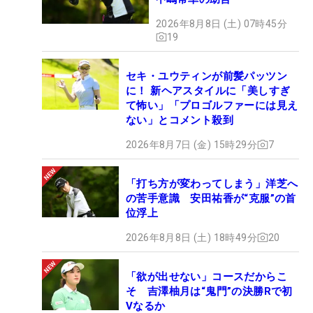
2026年8月8日 (土) 07時45分
19
セキ・ユウティンが前髪パッツン
に！ 新ヘアスタイルに「美しすぎ
て怖い」「プロゴルファーには見え
ない」とコメント殺到
2026年8月7日 (金) 15時29分
7
「打ち方が変わってしまう」洋芝へ
の苦手意識 安田祐香が“克服”の首
位浮上
2026年8月8日 (土) 18時49分
20
「欲が出せない」コースだからこ
そ 吉澤柚月は“鬼門”の決勝Rで初
Vなるか