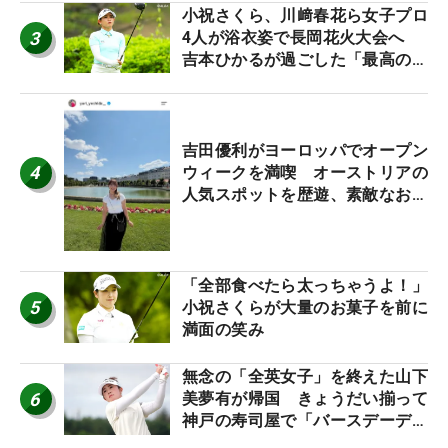
小祝さくら、川﨑春花ら女子プロ
3
4人が浴衣姿で長岡花火大会へ
吉本ひかるが過ごした「最高の夏
休み！」
吉田優利がヨーロッパでオープン
4
ウィークを満喫 オーストリアの
人気スポットを歴遊、素敵なお土
産もゲット！
「全部食べたら太っちゃうよ！」
5
小祝さくらが大量のお菓子を前に
満面の笑み
無念の「全英女子」を終えた山下
6
美夢有が帰国 きょうだい揃って
神戸の寿司屋で「バースデーディ
ナー？」