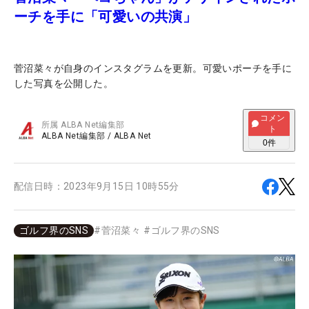
ーチを手に「可愛いの共演」
菅沼菜々が自身のインスタグラムを更新。可愛いポーチを手に
した写真を公開した。
コメン
所属
ALBA Net編集部
ト
ALBA Net編集部
/
ALBA Net
0
件
配信日時：
2023年9月15日 10時55分
ゴルフ界のSNS
#
菅沼菜々
#
ゴルフ界のSNS