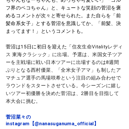
フ界のペコちゃん」と、キュートな笑顔の菅沼を褒
めるコメントが次々と寄せられた。また自らを「前
髪命系女子」とする菅沼を意識してか、「前髪、決
まってます！」というコメントも。
菅沼は15日に初日を迎えた「
住友生命Vitalityレディ
ス 東海クラシック
」に出場。予選は、米国女子ツア
ーを主戦場に戦い日本ツアーに出場するのは8週間
ぶりとなる西村優菜、「全米女子アマ」も制した
ア
マチュア選手の
馬場咲希という注目の組み合わせで
ラウンドをスタートさせている。今シーズンに嬉し
いツアー初優勝を決めた菅沼は、2勝目を目指して
本大会に挑む。
菅沼菜々の
instagram【@nanasuganuma_official】