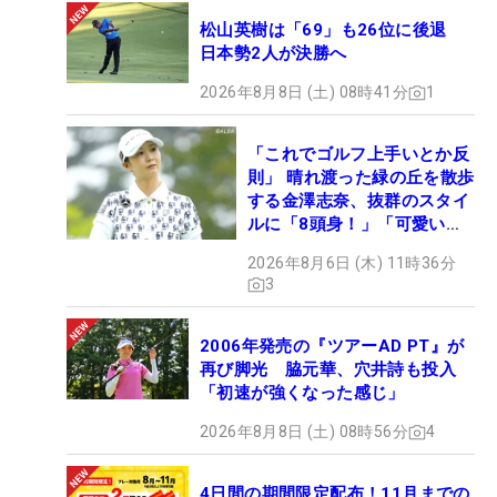
松山英樹は「69」も26位に後退
日本勢2人が決勝へ
2026年8月8日 (土) 08時41分
1
「これでゴルフ上手いとか反
則」 晴れ渡った緑の丘を散歩
する金澤志奈、抜群のスタイ
ルに「8頭身！」「可愛いに
も程がある」
2026年8月6日 (木) 11時36分
3
2006年発売の『ツアーAD PT』が
再び脚光 脇元華、穴井詩も投入
「初速が強くなった感じ」
2026年8月8日 (土) 08時56分
4
4日間の期間限定配布！11月までの