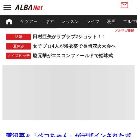
全ツアー
ギア
レッスン
ライフ
漫画
ゴルフ
メルマガ登録
田村亜矢がラブラブ2ショット！！
結婚
女子プロ4人が浴衣姿で長岡花火大会へ
夏休み
脇元華がエスコンフィールドで始球式
ナイスピッチ
菅沼菜々「ペコちゃん」がデザインされたポ