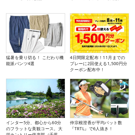
猛暑を乗り切る！ こだわり機
4日間限定配布！11月までの
能派パンツ4選
プレーに2回使える1,500円分
クーポン配布中！
インター5分、都心から60分
仲宗根澄香が平均パット数
のフラットな美観コース。大
『TRTL』で6人抜き！
栄カントリー俱楽部（千葉