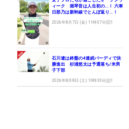
ィーク 堀琴音は人生初の…！ 六車
日那乃は新幹線でとんぼ返り…！
2026年8月7日 (金) 11時57分
1
石川遼は終盤の4連続バーディで決
勝進出 杉浦悠太は予選落ち/米男
子下部
2026年8月8日 (土) 10時33分
1