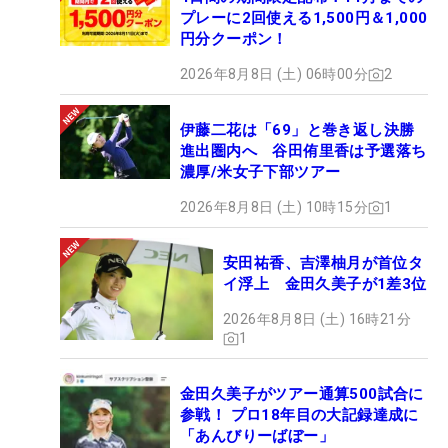
プレーに2回使える1,500円＆1,000
円分クーポン！
2026年8月8日 (土) 06時00分
2
伊藤二花は「69」と巻き返し決勝
進出圏内へ 谷田侑里香は予選落ち
濃厚/米女子下部ツアー
2026年8月8日 (土) 10時15分
1
安田祐香、吉澤柚月が首位タ
イ浮上 金田久美子が1差3位
2026年8月8日 (土) 16時21分
1
金田久美子がツアー通算500試合に
参戦！ プロ18年目の大記録達成に
「あんびりーばぼー」