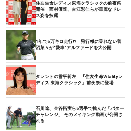
住友生命レディス東海クラシックの前夜祭
開催 西村優菜、古江彩佳らが華麗なドレ
ス姿を披露
1年で5万キロ走行!? 飛行機に乗れない菅
沼菜々が“愛車”アルファードを大公開
タレントの雪平莉左 「住友生命Vitalityレ
ディス 東海クラシック」前夜祭に登場
石川遼、金谷拓実ら5選手で挑んだ「パター
チャレンジ」 そのメイキング動画が公開さ
れる