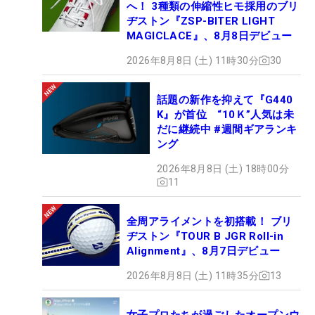
へ！ 3種類の伸縮性ヒモ採用のブリ
ヂストン『ZSP-BITER LIGHT
MAGICLACE』、8月8日デビュー
2026年8月8日 (土) 11時30分
30
話題の新作を抑えて『G440
K』が首位 “10Ｋ”人気は未
だに継続中 #週間ギアランキ
ング
2026年8月8日 (土) 18時00分
11
全周アライメントを初搭載！ ブリ
ヂストン『TOUR B JGR Roll-in
Alignment』、8月7日デビュー
2026年8月8日 (土) 11時35分
13
女子プロたちが過ごしたオープンウ