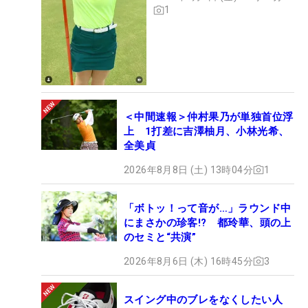
1
＜中間速報＞仲村果乃が単独首位浮
上 1打差に吉澤柚月、小林光希、
全美貞
2026年8月8日 (土) 13時04分
1
「ボトッ！って音が…」ラウンド中
にまさかの珍客!? 都玲華、頭の上
のセミと“共演”
2026年8月6日 (木) 16時45分
3
スイング中のブレをなくしたい人