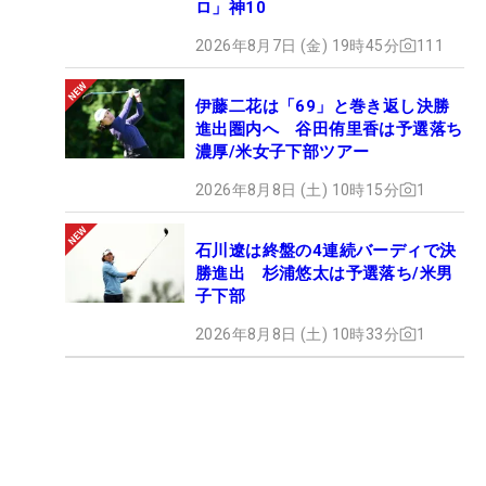
ロ」神10
2026年8月7日 (金) 19時45分
111
伊藤二花は「69」と巻き返し決勝
進出圏内へ 谷田侑里香は予選落ち
濃厚/米女子下部ツアー
2026年8月8日 (土) 10時15分
1
石川遼は終盤の4連続バーディで決
勝進出 杉浦悠太は予選落ち/米男
子下部
2026年8月8日 (土) 10時33分
1