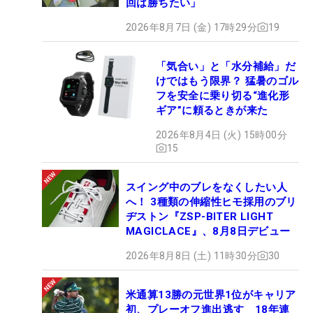
回は勝ちたい」
2026年8月7日 (金) 17時29分
19
「気合い」と「水分補給」だ
けではもう限界？ 猛暑のゴル
フを安全に乗り切る“進化形
ギア”に頼るときが来た
2026年8月4日 (火) 15時00分
15
スイング中のブレをなくしたい人
へ！ 3種類の伸縮性ヒモ採用のブリ
ヂストン『ZSP-BITER LIGHT
MAGICLACE』、8月8日デビュー
2026年8月8日 (土) 11時30分
30
米通算13勝の元世界1位がキャリア
初、プレーオフ進出逃す 18年連