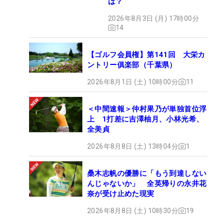
は？
2026年8月3日 (月) 17時00分
14
【ゴルフ会員権】第141回 大栄カ
ントリー俱楽部（千葉県）
2026年8月1日 (土) 10時00分
11
＜中間速報＞仲村果乃が単独首位浮
上 1打差に吉澤柚月、小林光希、
全美貞
2026年8月8日 (土) 13時04分
1
桑木志帆の優勝に「もう到達しない
んじゃないか」 全英帰りの永井花
奈が受け止めた現実
2026年8月8日 (土) 10時30分
19