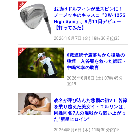
お助けドルフィンが激スピンに！
ノーメッキのキャスコ『DW-125G
High Spin』、9月11日デビュー
【打ってみた】
2026年8月7日 (金) 18時36分
33
6戦連続予選落ちから復活の
狼煙 入谷響を救った師匠・
中嶋常幸の助言
2026年8月8日 (土) 07時45分
19
改名が呼び込んだ悲願の初V！ 苦節
を乗り越えた美女イ・ユルリンは、
同姓同名7人の混戦から這い上がっ
た“新星ヒロイン”
2026年8月6日 (木) 11時30分
15