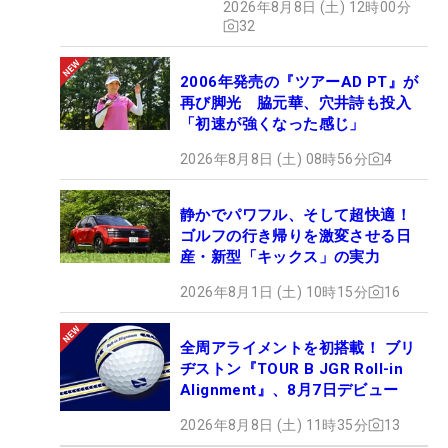
2026年8月8日 (土) 12時00分
32
2006年発売の『ツアーAD PT』が
再び脚光 脇元華、穴井詩も投入
「初速が強くなった感じ」
2026年8月8日 (土) 08時56分
4
静かでパワフル、そして超快適！
ゴルフの行き帰りを激変させる日
産・新型「キックス」の実力
2026年8月1日 (土) 10時15分
16
全周アライメントを初搭載！ ブリ
ヂストン『TOUR B JGR Roll-in
Alignment』、8月7日デビュー
2026年8月8日 (土) 11時35分
13