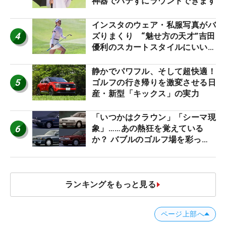
神器でバテずにラウンドできます
インスタのウェア・私服写真がバ
4
ズりまくり “魅せ方の天才”吉田
優利のスカートスタイルにいい
ね！【ファンが選ぶ神10】
静かでパワフル、そして超快適！
5
ゴルフの行き帰りを激変させる日
産・新型「キックス」の実力
「いつかはクラウン」「シーマ現
6
象」……あの熱狂を覚えている
か？ バブルのゴルフ場を彩った
名車たち
ランキングをもっと見る
ページ上部へ