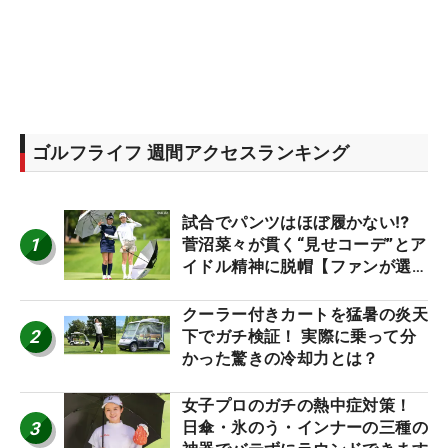
ゴルフライフ 週間アクセスランキング
試合でパンツはほぼ履かない⁉
1
菅沼菜々が貫く“見せコーデ”とア
イドル精神に脱帽【ファンが選ぶ
神10】
クーラー付きカートを猛暑の炎天
2
下でガチ検証！ 実際に乗って分
かった驚きの冷却力とは？
女子プロのガチの熱中症対策！
3
日傘・氷のう・インナーの三種の