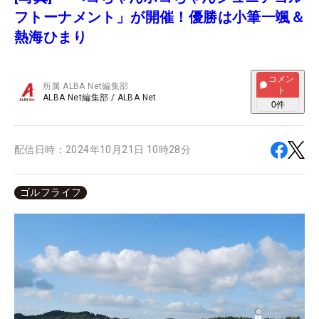
フトーナメント」が開催！優勝は小筆一颯＆
熱海ひまり
コメン
所属
ALBA Net編集部
ト
ALBA Net編集部
/
ALBA Net
0
件
配信日時：
2024年10月21日 10時28分
ゴルフライフ