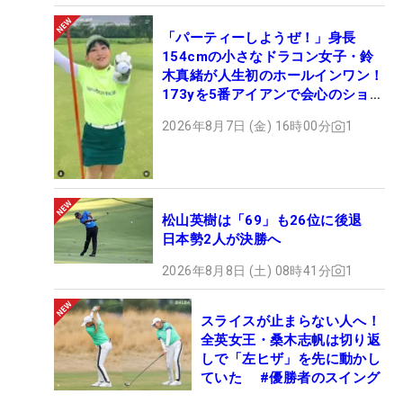
「パーティーしようぜ！」身長
154cmの小さなドラコン女子・鈴
木真緒が人生初のホールインワン！
173yを5番アイアンで会心のショッ
ト
2026年8月7日 (金) 16時00分
1
松山英樹は「69」も26位に後退
日本勢2人が決勝へ
2026年8月8日 (土) 08時41分
1
スライスが止まらない人へ！
全英女王・桑木志帆は切り返
しで「左ヒザ」を先に動かし
ていた #優勝者のスイング