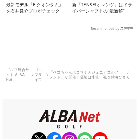
最新モデル『FJクオンタム』
新『TENSEIオレンジ』はドラ
を石井良介プロがチェック
イバーシャフトの“最適解”
Recommended by
ゴルフ総合サ
ゴル
「ペコちゃんポコちゃんジュニアゴルフトーナ
イト ALBA
フラ
メント」が開催！優勝は小筆一颯＆熱海ひまり
Net
イフ