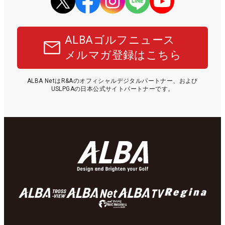
ALBAゴルフニュース
メルマガ登録はこちら
ALBA NetはR&Aのオフィシャルデジタルパートナー、および
USLPGAの日本公式サイトパートナーです。