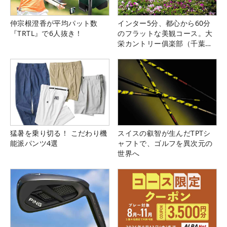
仲宗根澄香が平均パット数
インター5分、都心から60分
『TRTL』で6人抜き！
のフラットな美観コース。大
栄カントリー俱楽部（千葉
県）
猛暑を乗り切る！ こだわり機
スイスの叡智が生んだTPTシ
能派パンツ4選
ャフトで、ゴルフを異次元の
世界へ