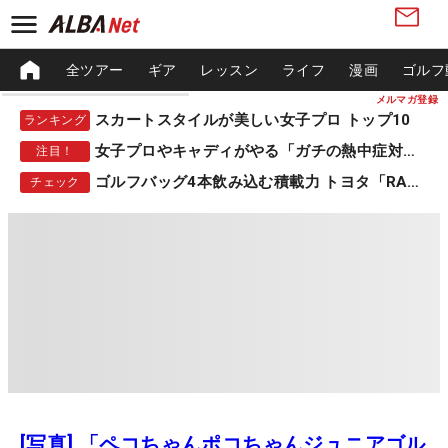
全ツアー
ギア
レッスン
ライフ
漫画
ゴルフ
メルマガ登録
スカートスタイルが美しい女子プロ トップ10
ランキング
女子プロやキャディがやる「ガチの熱中症対策」
注目！
ゴルフバッグ4本飲み込む積載力 トヨタ「RAV4」
チェック
[写真] 「ペコちゃんポコちゃんジュニアゴル