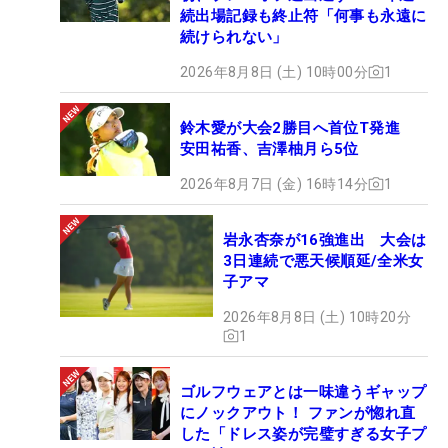
続出場記録も終止符「何事も永遠に
続けられない」
2026年8月8日 (土) 10時00分
1
鈴木愛が大会2勝目へ首位T発進
安田祐香、吉澤柚月ら5位
2026年8月7日 (金) 16時14分
1
岩永杏奈が16強進出 大会は
3日連続で悪天候順延/全米女
子アマ
2026年8月8日 (土) 10時20分
1
ゴルフウェアとは一味違うギャップ
にノックアウト！ ファンが惚れ直
した「ドレス姿が完璧すぎる女子プ