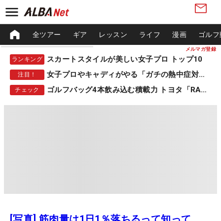
全ツアー
ギア
レッスン
ライフ
漫画
ゴルフ
メルマガ登録
スカートスタイルが美しい女子プロ トップ10
ランキング
女子プロやキャディがやる「ガチの熱中症対策」
注目！
ゴルフバッグ4本飲み込む積載力 トヨタ「RAV4」
チェック
[写真] 筋肉量は1日1％落ちるって知って