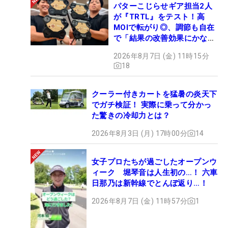
パターこじらせギア担当2人
が『TRTL』をテスト！高
MOIで転がり◎、調節も自在
で「結果の改善効果にかなり
の意外性」
2026年8月7日 (金) 11時15分
18
クーラー付きカートを猛暑の炎天下
でガチ検証！ 実際に乗って分かっ
た驚きの冷却力とは？
2026年8月3日 (月) 17時00分
14
女子プロたちが過ごしたオープンウ
ィーク 堀琴音は人生初の…！ 六車
日那乃は新幹線でとんぼ返り…！
2026年8月7日 (金) 11時57分
1