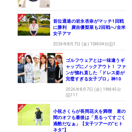
首位通過の岩永杏奈がマッチ1回戦
に勝利 廣吉優梨菜も2回戦へ/全米
女子アマ
2026年8月7日 (金) 10時04分
1
ゴルフウェアとは一味違うギ
ャップにノックアウト！ ファ
ンが惚れ直した「ドレス姿が
完璧すぎる女子プロ」神10
2026年8月7日 (金) 19時45分
111
小祝さくらが長岡花火を満喫 束の
間のオフも最後は「見るってすごく
過酷だなぁ」【女子ツアーの“ヒト
ネタ”】