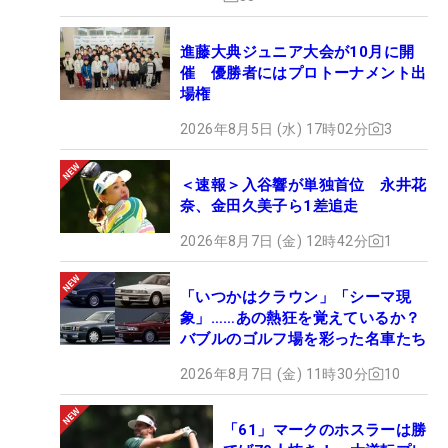
進藤大典ジュニア大会が10月に開
催 優勝者にはプロトーナメント出
場権
2026年8月5日 (水) 17時02分
3
＜速報＞入谷響が単独首位 永井花
奈、金田久美子ら1差追走
2026年8月7日 (金) 12時42分
1
「いつかはクラウン」「シーマ現
象」……あの熱狂を覚えているか？
バブルのゴルフ場を彩った名車たち
2026年8月7日 (金) 11時30分
10
「61」マークのホスラーは勝