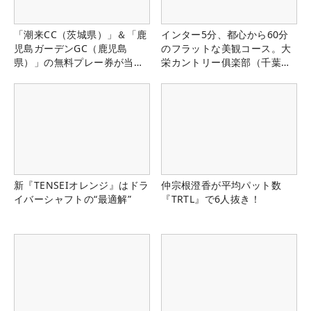
「潮来CC（茨城県）」＆「鹿
インター5分、都心から60分
児島ガーデンGC（鹿児島
のフラットな美観コース。大
県）」の無料プレー券が当た
栄カントリー俱楽部（千葉
る！！
県）
新『TENSEIオレンジ』はドラ
仲宗根澄香が平均パット数
イバーシャフトの“最適解”
『TRTL』で6人抜き！