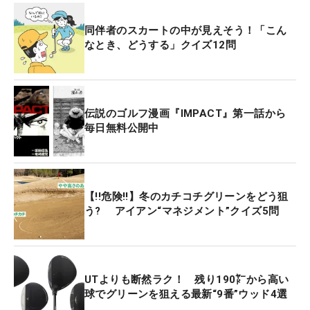
同伴者のスカートの中が見えそう！「こん
なとき、どうする」クイズ12問
伝説のゴルフ漫画『IMPACT』第一話から
毎日無料公開中
【!!危険!!】冬のカチコチグリーンをどう狙
う? アイアン“マネジメント”クイズ5問
UTよりも断然ラク！ 残り190㍎から高い
球でグリーンを狙える最新“9番”ウッド4選