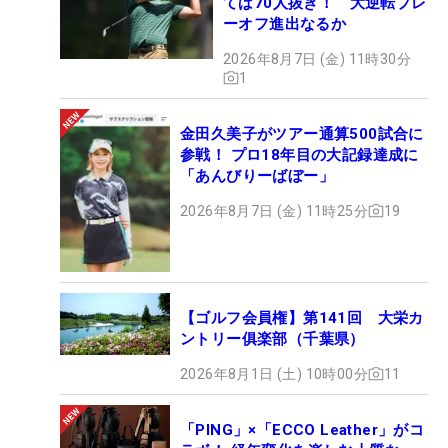
てば70人抜き！ 大逆転プレ
ーオフ進出なるか
2026年8月7日 (金) 11時30分
1
金田久美子がツアー通算500試合に
参戦！ プロ18年目の大記録達成に
「あんびりーばぼー」
2026年8月7日 (金) 11時25分
19
【ゴルフ会員権】第141回 大栄カ
ントリー俱楽部（千葉県）
2026年8月1日 (土) 10時00分
11
「PING」×「ECCO Leather」がコ