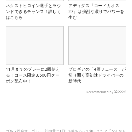
ネクストヒロイン選手とラウ
アディダス『コードカオス
ンドできるチャンス！詳しく
27』は強烈な蹴りでパワーを
はこちら！
生む
11月までのプレーに2回使え
プロギアの「4層フェース」が
る！コース限定3,500円クー
切り開く高初速ドライバーの
ポン配布中！
新時代
Recommended by
ゴルフ総合サ
ゴル
筋肉量は1日1％落ちるって知ってた？「なんかド