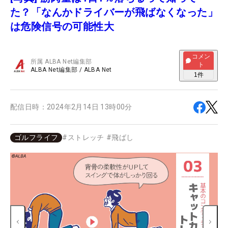
た？「なんかドライバーが飛ばなくなった」
は危険信号の可能性大
コメン
所属
ALBA Net編集部
ト
ALBA Net編集部
/
ALBA Net
1
件
配信日時：
2024年2月14日 13時00分
ゴルフライフ
#
ストレッチ
#
飛ばし