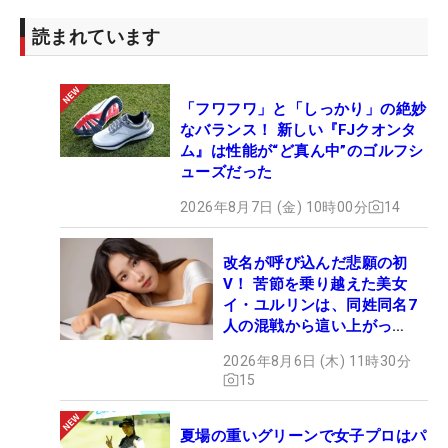
読まれています
「フワフワ」と「しっかり」の絶妙
なバランス！ 新しい『FJクオンタ
ム』は性能が“ど真ん中”のゴルフシ
ューズだった
2026年8月7日 (金) 10時00分
14
改名が呼び込んだ悲願の初
V！ 苦節を乗り越えた美女
イ・ユルリンは、同姓同名7
人の混戦から這い上がっ
た“新星ヒロイン”
2026年8月6日 (木) 11時30分
15
夏場の重いグリーンで女子プロはパ