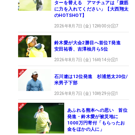
ターを替える アマチュアは「腹筋
に力を入れてください」【大西翔太
のHOTSHOT】
2026年8月7日 (金) 12時00分
7
鈴木愛が大会2勝目へ首位T発進
安田祐香、吉澤柚月ら5位
2026年8月7日 (金) 16時14分
1
石川遼は12位発進 杉浦悠太20位/
米男子下部
2026年8月7日 (金) 10時29分
1
あふれる熊本への思い 首位
発進・鈴木愛が被災地に
1000万円寄付「もらったお
金をほかの人に」