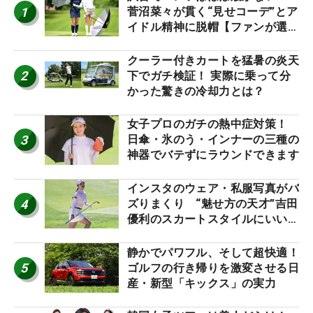
1
菅沼菜々が貫く“見せコーデ”とア
イドル精神に脱帽【ファンが選ぶ
神10】
クーラー付きカートを猛暑の炎天
2
下でガチ検証！ 実際に乗って分
かった驚きの冷却力とは？
女子プロのガチの熱中症対策！
3
日傘・氷のう・インナーの三種の
神器でバテずにラウンドできます
インスタのウェア・私服写真がバ
4
ズりまくり “魅せ方の天才”吉田
優利のスカートスタイルにいい
ね！【ファンが選ぶ神10】
静かでパワフル、そして超快適！
5
ゴルフの行き帰りを激変させる日
産・新型「キックス」の実力