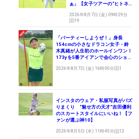
ぁ」【女子ツアーの“ヒトネ
タ”】
2026年8月7日 (金) 09時29分
19
「パーティーしようぜ！」身長
154cmの小さなドラコン女子・鈴
木真緒が人生初のホールインワン！
173yを5番アイアンで会心のショッ
ト
2026年8月7日 (金) 16時00分
1
インスタのウェア・私服写真がバズ
りまくり “魅せ方の天才”吉田優利
のスカートスタイルにいいね！【フ
ァンが選ぶ神10】
2026年8月5日 (水) 11時45分
12