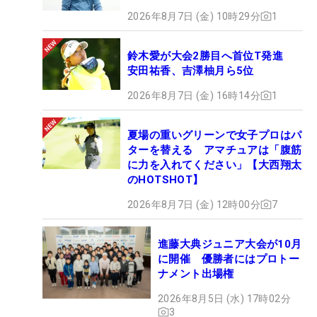
2026年8月7日 (金) 10時29分
1
鈴木愛が大会2勝目へ首位T発進
安田祐香、吉澤柚月ら5位
2026年8月7日 (金) 16時14分
1
夏場の重いグリーンで女子プロはパ
ターを替える アマチュアは「腹筋
に力を入れてください」【大西翔太
のHOTSHOT】
2026年8月7日 (金) 12時00分
7
進藤大典ジュニア大会が10月
に開催 優勝者にはプロトー
ナメント出場権
2026年8月5日 (水) 17時02分
3