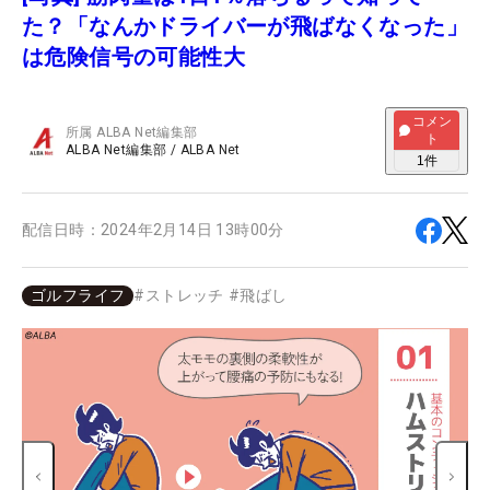
た？「なんかドライバーが飛ばなくなった」
は危険信号の可能性大
コメン
所属
ALBA Net編集部
ト
ALBA Net編集部
/
ALBA Net
1
件
配信日時：
2024年2月14日 13時00分
ゴルフライフ
#
ストレッチ
#
飛ばし