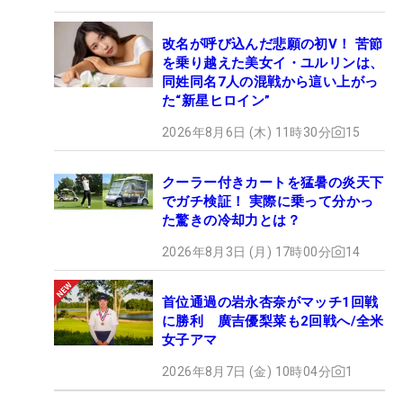
改名が呼び込んだ悲願の初V！ 苦節
を乗り越えた美女イ・ユルリンは、
同姓同名7人の混戦から這い上がっ
た“新星ヒロイン”
2026年8月6日 (木) 11時30分
15
クーラー付きカートを猛暑の炎天下
でガチ検証！ 実際に乗って分かっ
た驚きの冷却力とは？
2026年8月3日 (月) 17時00分
14
首位通過の岩永杏奈がマッチ1回戦
に勝利 廣吉優梨菜も2回戦へ/全米
女子アマ
2026年8月7日 (金) 10時04分
1