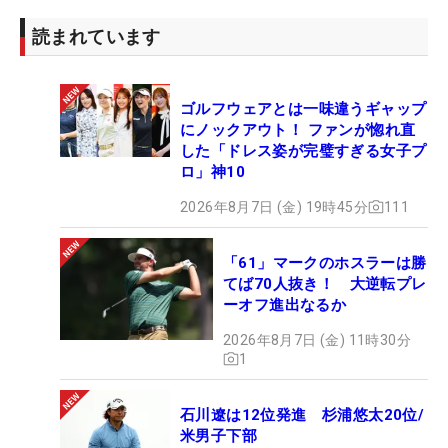
読まれています
ゴルフウェアとは一味違うギャップ
にノックアウト！ ファンが惚れ直
した「ドレス姿が完璧すぎる女子プ
ロ」神10
2026年8月7日 (金) 19時45分
111
「61」マークのホスラーは勝
てば70人抜き！ 大逆転プレ
ーオフ進出なるか
2026年8月7日 (金) 11時30分
1
石川遼は12位発進 杉浦悠太20位/
米男子下部