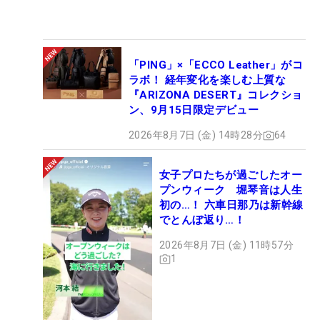
「PING」×「ECCO Leather」がコ
ラボ！ 経年変化を楽しむ上質な
『ARIZONA DESERT』コレクショ
ン、9月15日限定デビュー
2026年8月7日 (金) 14時28分
64
女子プロたちが過ごしたオー
プンウィーク 堀琴音は人生
初の…！ 六車日那乃は新幹線
でとんぼ返り…！
2026年8月7日 (金) 11時57分
1