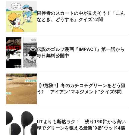
同伴者のスカートの中が見えそう！「こん
なとき、どうする」クイズ12問
伝説のゴルフ漫画『IMPACT』第一話から
毎日無料公開中
【!!危険!!】冬のカチコチグリーンをどう狙
う? アイアン“マネジメント”クイズ5問
UTよりも断然ラク！ 残り190㍎から高い
球でグリーンを狙える最新“9番”ウッド4選