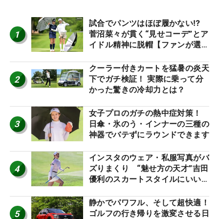
試合でパンツはほぼ履かない⁉
1
菅沼菜々が貫く“見せコーデ”とア
イドル精神に脱帽【ファンが選ぶ
神10】
クーラー付きカートを猛暑の炎天
2
下でガチ検証！ 実際に乗って分
かった驚きの冷却力とは？
女子プロのガチの熱中症対策！
3
日傘・氷のう・インナーの三種の
神器でバテずにラウンドできます
インスタのウェア・私服写真がバ
4
ズりまくり “魅せ方の天才”吉田
優利のスカートスタイルにいい
ね！【ファンが選ぶ神10】
静かでパワフル、そして超快適！
5
ゴルフの行き帰りを激変させる日