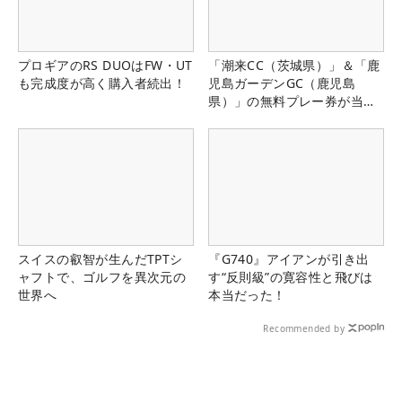
プロギアのRS DUOはFW・UT
「潮来CC（茨城県）」＆「鹿
も完成度が高く購入者続出！
児島ガーデンGC（鹿児島
県）」の無料プレー券が当た
る！！
スイスの叡智が生んだTPTシ
『G740』アイアンが引き出
ャフトで、ゴルフを異次元の
す“反則級”の寛容性と飛びは
世界へ
本当だった！
Recommended by