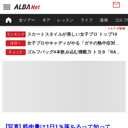
全ツアー
ギア
レッスン
ライフ
漫画
ゴルフ
メルマガ登録
スカートスタイルが美しい女子プロ トップ10
ランキング
女子プロやキャディがやる「ガチの熱中症対策」
注目！
ゴルフバッグ4本飲み込む積載力 トヨタ「RAV4」
チェック
[写真] 筋肉量は1日1％落ちるって知って