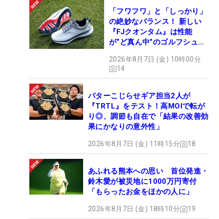
「フワフワ」と「しっかり」
の絶妙なバランス！ 新しい
『FJクオンタム』は性能
が“ど真ん中”のゴルフシュー
ズだった
2026年8月7日 (金) 10時00分
14
パターこじらせギア担当2人が
『TRTL』をテスト！高MOIで転が
り◎、調節も自在で「結果の改善効
果にかなりの意外性」
2026年8月7日 (金) 11時15分
18
あふれる熊本への思い 首位発進・
鈴木愛が被災地に1000万円寄付
「もらったお金をほかの人に」
2026年8月7日 (金) 18時10分
19