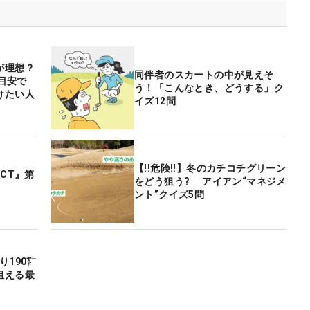
が理想？
同伴者のスカートの中が見えそ
が目安で
う！「こんなとき、どうする」ク
けたい人
イズ12問
【!!危険!!】冬のカチコチグリーン
CT』第
をどう狙う? アイアン“マネジメ
ント”クイズ5問
り190㍎
狙える最