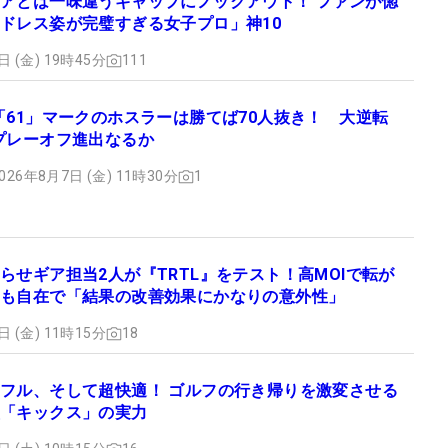
アとは一味違うギャップにノックアウト！ ファンが惚
ドレス姿が完璧すぎる女子プロ」神10
日 (金) 19時45分
111
「61」マークのホスラーは勝てば70人抜き！ 大逆転
プレーオフ進出なるか
026年8月7日 (金) 11時30分
1
らせギア担当2人が『TRTL』をテスト！高MOIで転が
も自在で「結果の改善効果にかなりの意外性」
日 (金) 11時15分
18
フル、そして超快適！ ゴルフの行き帰りを激変させる
「キックス」の実力