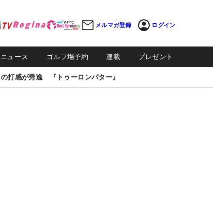
メルマガ登録
ログイン
Sニュース
ゴルフ場予約
連載
プレゼント
しの打感が秀逸 『トゥーロンパター』