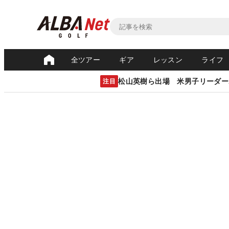
全ツアー
ギア
レッスン
ライフ
松山英樹ら出場 米男子リーダー
注目