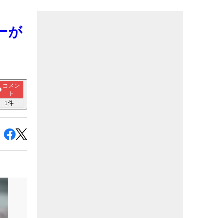
ーが
コメン
ト
1
件