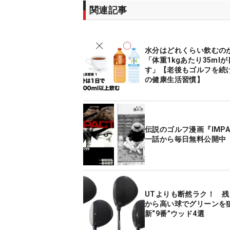
関連記事
水分はどれくらい飲むの
「体重1kgあたり35ml
す」【老後もゴルフを続
の健康生活習慣】
伝説のゴルフ漫画『IMPA
一話から毎日無料公開中
UTよりも断然ラク！ 残
から高い球でグリーンを
新“9番”ウッド4選