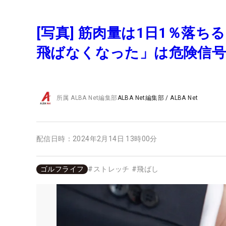
[写真] 筋肉量は1日1％落
飛ばなくなった」は危険信号
所属
ALBA Net編集部
ALBA Net編集部
/
ALBA Net
配信日時：
2024年2月14日 13時00分
ゴルフライフ
#
ストレッチ
#
飛ばし