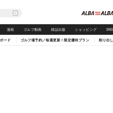
漫画
ゴルフ動画
雑誌出版
ショッピング
SN
ボード
ゴルフ場予約／毎週更新！限定優待プラン
削り出