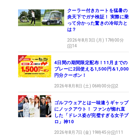
クーラー付きカートを猛暑の
炎天下でガチ検証！ 実際に乗
って分かった驚きの冷却力と
は？
2026年8月3日 (月) 17時00分
14
4日間の期間限定配布！11月までの
プレーに2回使える1,500円＆1,000
円分クーポン！
2026年8月8日 (土) 06時00分
2
ゴルフウェアとは一味違うギャップ
にノックアウト！ ファンが惚れ直
した「ドレス姿が完璧すぎる女子プ
ロ」神10
2026年8月7日 (金) 19時45分
111