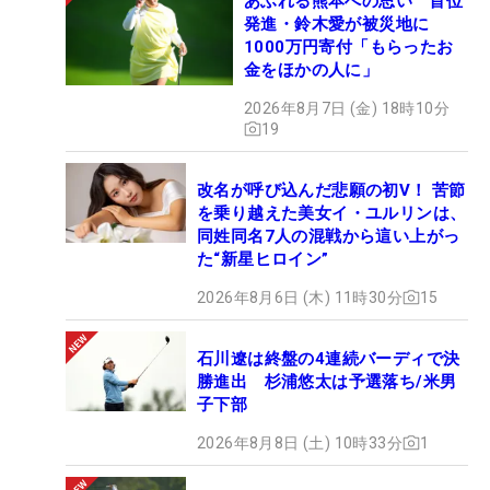
あふれる熊本への思い 首位
発進・鈴木愛が被災地に
1000万円寄付「もらったお
金をほかの人に」
2026年8月7日 (金) 18時10分
19
改名が呼び込んだ悲願の初V！ 苦節
を乗り越えた美女イ・ユルリンは、
同姓同名7人の混戦から這い上がっ
た“新星ヒロイン”
2026年8月6日 (木) 11時30分
15
石川遼は終盤の4連続バーディで決
勝進出 杉浦悠太は予選落ち/米男
子下部
2026年8月8日 (土) 10時33分
1