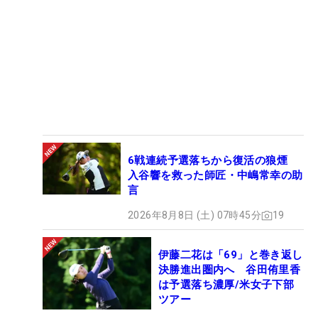
6戦連続予選落ちから復活の狼煙
入谷響を救った師匠・中嶋常幸の助
言
2026年8月8日 (土) 07時45分
19
伊藤二花は「69」と巻き返し
決勝進出圏内へ 谷田侑里香
は予選落ち濃厚/米女子下部
ツアー