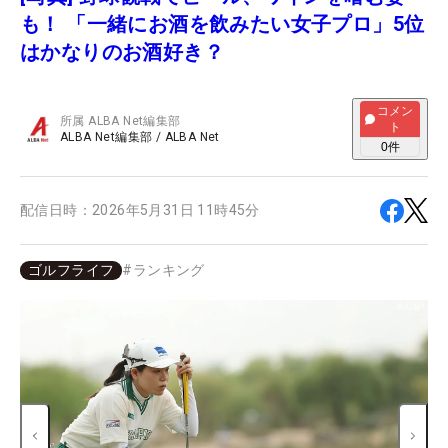
も！ 「一緒にお酒を飲みたい女子プロ」5位
はかなりのお酒好き？
コメン
所属
ALBA Net編集部
ト
ALBA Net編集部
/
ALBA Net
0
件
配信日時：
2026年5月31日 11時45分
ゴルフライフ
#
ランキング