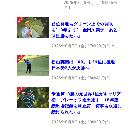
2026年8月8日 (土) 10時15分
1
首位発進もグリーン上での開眼
も“10年ぶり” 金田久美子「あと1
回は勝ちたい」
2026年8月7日 (金) 17時29分
19
松山英樹は「69」も26位に後退
日本勢2人が決勝へ
2026年8月8日 (土) 08時41分
1
米通算13勝の元世界1位がキャリア
初、プレーオフ進出逃す 18年連
続出場記録も終止符「何事も永遠に
続けられない」
2026年8月8日 (土) 10時00分
1