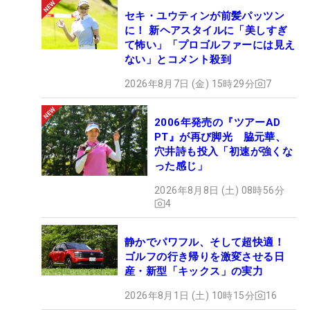
セキ・ユウティンが前髪パッツン
に！ 新ヘアスタイルに「美しすぎ
て怖い」「プロゴルファーには見え
ない」とコメント殺到
2026年8月7日 (金) 15時29分
7
2006年発売の『ツアーAD
PT』が再び脚光 脇元華、
穴井詩も投入「初速が強くな
った感じ」
2026年8月8日 (土) 08時56分
4
静かでパワフル、そして超快適！
ゴルフの行き帰りを激変させる日
産・新型「キックス」の実力
2026年8月1日 (土) 10時15分
16