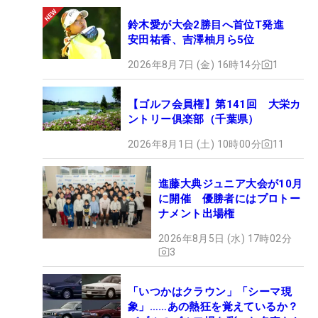
鈴木愛が大会2勝目へ首位T発進
安田祐香、吉澤柚月ら5位
2026年8月7日 (金) 16時14分
1
【ゴルフ会員権】第141回 大栄カ
ントリー俱楽部（千葉県）
2026年8月1日 (土) 10時00分
11
進藤大典ジュニア大会が10月
に開催 優勝者にはプロトー
ナメント出場権
2026年8月5日 (水) 17時02分
3
「いつかはクラウン」「シーマ現
象」……あの熱狂を覚えているか？