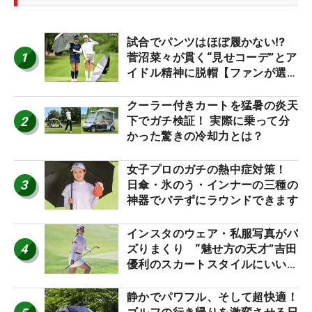
試合でパンツはほぼ履かない⁉
1
菅沼菜々が貫く“見せコーデ”とア
イドル精神に脱帽【ファンが選ぶ
神10】
クーラー付きカートを猛暑の炎天
2
下でガチ検証！ 実際に乗って分
かった驚きの冷却力とは？
女子プロのガチの熱中症対策！
3
日傘・氷のう・インナーの三種の
神器でバテずにラウンドできます
インスタのウェア・私服写真がバ
4
ズりまくり “魅せ方の天才”吉田
優利のスカートスタイルにいい
ね！【ファンが選ぶ神10】
静かでパワフル、そして超快適！