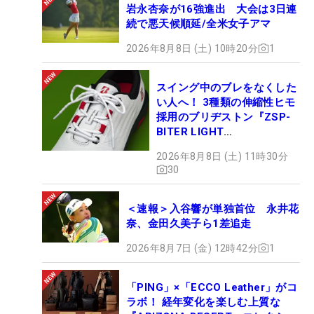
岩永杏奈が16強進出 大会は3日連
続で悪天候順延/全米女子アマ
2026年8月8日 (土) 10時20分
1
スイング中のブレをなくした
い人へ！ 3種類の伸縮性ヒモ
採用のブリヂストン『ZSP-
BITER LIGHT
MAGICLACE』、8月8日デビ
2026年8月8日 (土) 11時30分
ュー
30
＜速報＞入谷響が単独首位 永井花
奈、金田久美子ら1差追走
2026年8月7日 (金) 12時42分
1
「PING」×「ECCO Leather」がコ
ラボ！ 経年変化を楽しむ上質な