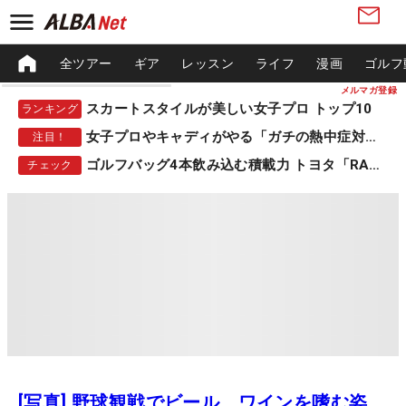
全ツアー
ギア
レッスン
ライフ
漫画
ゴルフ
メルマガ登録
スカートスタイルが美しい女子プロ トップ10
ランキング
女子プロやキャディがやる「ガチの熱中症対策」
注目！
ゴルフバッグ4本飲み込む積載力 トヨタ「RAV4」
チェック
[写真] 野球観戦でビール、ワインを嗜む姿