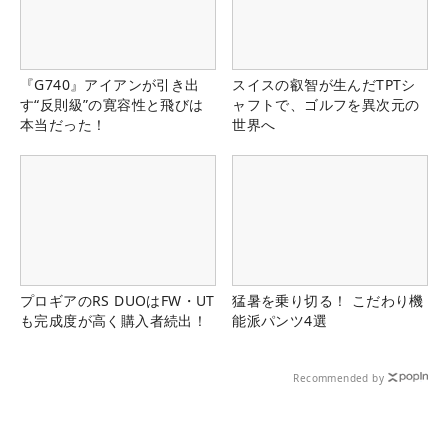
『G740』アイアンが引き出
スイスの叡智が生んだTPTシ
す“反則級”の寛容性と飛びは
ャフトで、ゴルフを異次元の
本当だった！
世界へ
プロギアのRS DUOはFW・UT
猛暑を乗り切る！ こだわり機
も完成度が高く購入者続出！
能派パンツ4選
Recommended by