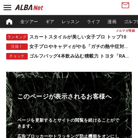
全ツアー
ギア
レッスン
ライフ
漫画
ゴルフ
メルマガ登録
スカートスタイルが美しい女子プロ トップ10
ランキング
女子プロやキャディがやる「ガチの熱中症対策」
注目！
ゴルフバッグ4本飲み込む積載力 トヨタ「RAV4」
チェック
このページが表示されるお客様へ
ページを更新するとサイトの閲覧を続けることがで
きます。
広告ブロッカーやトラッキング防止機能をオンにし