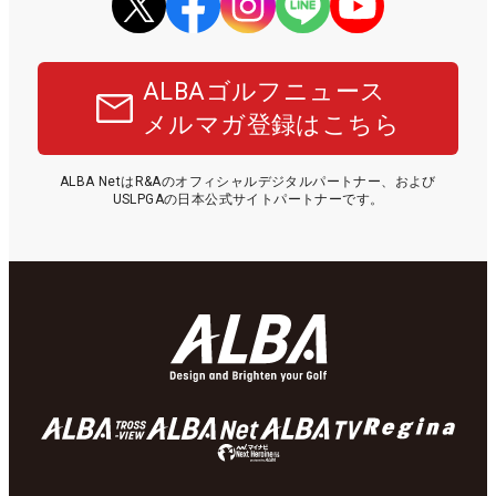
ALBAゴルフニュース
メルマガ登録はこちら
ALBA NetはR&Aのオフィシャルデジタルパートナー、および
USLPGAの日本公式サイトパートナーです。