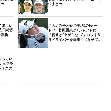
とめ
位まとめ
てほしい
この組み合わせで平均274ヤー
安田祐香
ド!? 竹田麗央はXシャフトに
大和撫
「普通は“上がらない”」ロフト8
度ドライバーを愛用中【女子プロ
セッティング】
やってい
シェフラ
超オスス