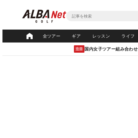
全ツアー
ギア
レッスン
ライフ
国内女子ツアー組み合わせ
注目