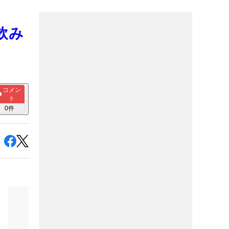
飲み
コメン
ト
0
件