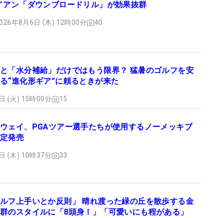
イアン「ダウンブロードリル」が効果抜群
026年8月6日 (木) 12時00分
40
と「水分補給」だけではもう限界？ 猛暑のゴルフを安
る“進化形ギア”に頼るときが来た
日 (火) 15時00分
15
ウェイ、PGAツアー選手たちが使用するノーメッキブ
定発売
日 (木) 10時37分
33
ルフ上手いとか反則」 晴れ渡った緑の丘を散歩する金
群のスタイルに「8頭身！」「可愛いにも程がある」