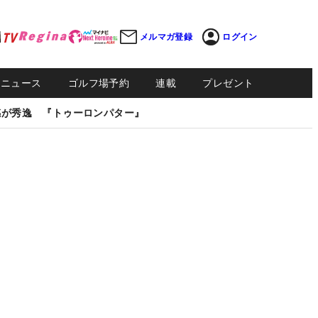
メルマガ登録
ログイン
Sニュース
ゴルフ場予約
連載
プレゼント
感が秀逸 『トゥーロンパター』