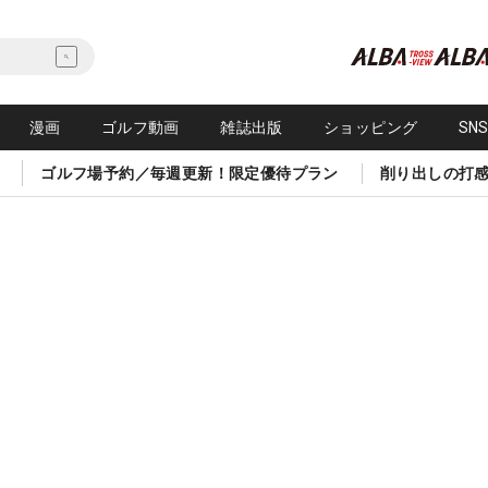
漫画
ゴルフ動画
雑誌出版
ショッピング
SN
ゴルフ場予約／毎週更新！限定優待プラン
削り出しの打