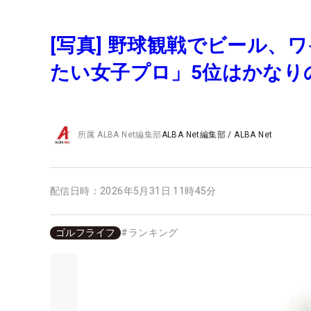
[写真] 野球観戦でビール、
たい女子プロ」5位はかなり
所属
ALBA Net編集部
ALBA Net編集部
/
ALBA Net
配信日時：
2026年5月31日 11時45分
ゴルフライフ
#
ランキング