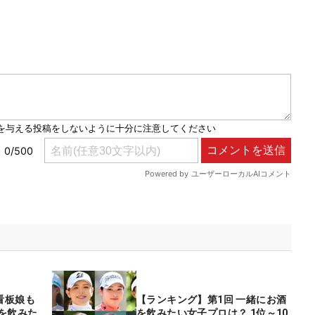
看板娘も
【ランキング】第1回 一緒にお酒
を飲みた
を飲みたい女子プロは？ 1位～10