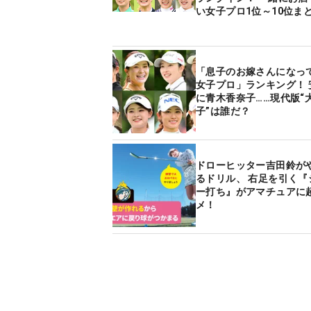
い女子プロ1位～10位ま
「息子のお嫁さんになっ
女子プロ」ランキング！ 
に青木香奈子……現代版“
子”は誰だ？
ドローヒッター吉田鈴が
るドリル、 右足を引く『
ー打ち』がアマチュアに
メ！