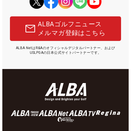
ALBAゴルフニュース
メルマガ登録はこちら
ALBA NetはR&Aのオフィシャルデジタルパートナー、および
USLPGAの日本公式サイトパートナーです。