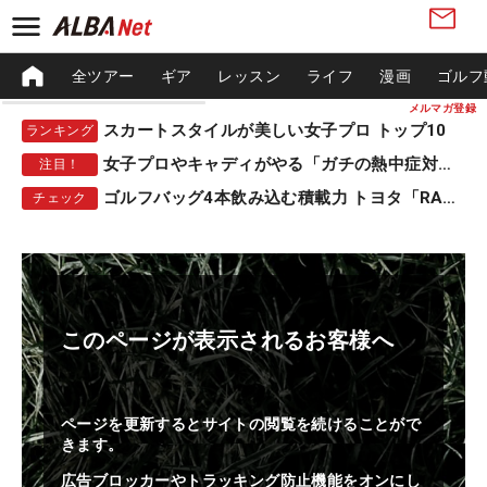
全ツアー
ギア
レッスン
ライフ
漫画
ゴルフ
メルマガ登録
スカートスタイルが美しい女子プロ トップ10
ランキング
女子プロやキャディがやる「ガチの熱中症対策」
注目！
ゴルフバッグ4本飲み込む積載力 トヨタ「RAV4」
チェック
このページが表示されるお客様へ
ページを更新するとサイトの閲覧を続けることがで
きます。
広告ブロッカーやトラッキング防止機能をオンにし