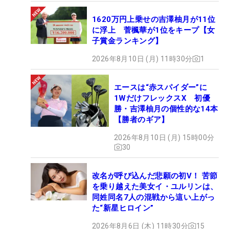
1620万円上乗せの吉澤柚月が11位
に浮上 菅楓華が1位をキープ【女
子賞金ランキング】
2026年8月10日 (月) 11時30分
1
エースは“赤スパイダー”に
1WだけフレックスX 初優
勝・吉澤柚月の個性的な14本
【勝者のギア】
2026年8月10日 (月) 15時00分
30
改名が呼び込んだ悲願の初V！ 苦節
を乗り越えた美女イ・ユルリンは、
同姓同名7人の混戦から這い上がっ
た“新星ヒロイン”
2026年8月6日 (木) 11時30分
15