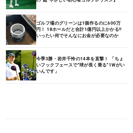
の“超”やさしい初心者ゴルフレッスン】
ゴルフ場のグリーンは1個作るのに600万
円！ 18ホールだと合計1億円以上かかる!!
いったい何でそんなにお金が必要なのか
今季3勝・岩井千怜の14本を直撃！ 「ちょ
いフックフェースで”球が長く乗る”1Wがい
いんです」