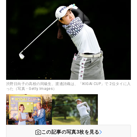
渋野日向子の高校の同級生、渡邊詩織は、「IKIGAI CUP」で 2位タイに入
った（写真・Getty Images）
この記事の写真
3
枚を見る