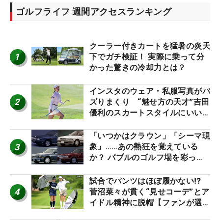
ゴルフライフ 週間アクセスランキング
クーラー付きカートを猛暑の炎天
1
下でガチ検証！ 実際に乗って分
かった驚きの冷却力とは？
インスタのウェア・私服写真がバ
2
ズりまくり “魅せ方の天才”吉田
優利のスカートスタイルにいい
ね！【ファンが選ぶ神10】
「いつかはクラウン」「シーマ現
3
象」……あの熱狂を覚えている
か？ バブルのゴルフ場を彩った
名車たち
試合でパンツはほぼ履かない⁉
4
菅沼菜々が貫く“見せコーデ”とア
イドル精神に脱帽【ファンが選ぶ
神10】