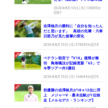
2026年8月10日 (月) 12時00分
67
吉澤柚月の勝利に「自分を知ったん
だと思います」 高校の先輩・六車
日那乃が見た後輩の変化
2026年8月10日 (月) 07時30分
18
ベテラン助言で『V1X』復帰が奏
功 鳥海颯汰が記録更新「63」で
今季ツアー外3勝目
2026年8月10日 (月) 16時44分
76
初優勝の吉澤柚月が18→12位に浮
上 メジャーV・桑木志帆が1位独
走【メルセデス・ランキング】