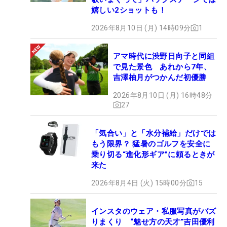
嬉しい2ショットも！
2026年8月10日 (月) 14時09分
1
アマ時代に渋野日向子と同組
で見た景色 あれから7年、
吉澤柚月がつかんだ初優勝
2026年8月10日 (月) 16時48分
27
「気合い」と「水分補給」だけでは
もう限界？ 猛暑のゴルフを安全に
乗り切る“進化形ギア”に頼るときが
来た
2026年8月4日 (火) 15時00分
15
インスタのウェア・私服写真がバズ
りまくり “魅せ方の天才”吉田優利