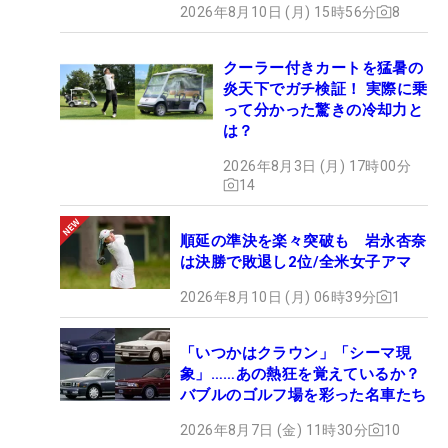
2026年8月10日 (月) 15時56分
8
クーラー付きカートを猛暑の
炎天下でガチ検証！ 実際に乗
って分かった驚きの冷却力と
は？
2026年8月3日 (月) 17時00分
14
順延の準決を楽々突破も 岩永杏奈
は決勝で敗退し2位/全米女子アマ
2026年8月10日 (月) 06時39分
1
「いつかはクラウン」「シーマ現
象」……あの熱狂を覚えているか？
バブルのゴルフ場を彩った名車たち
2026年8月7日 (金) 11時30分
10