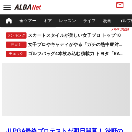
全ツアー
ギア
レッスン
ライフ
漫画
ゴルフ
メルマガ登録
スカートスタイルが美しい女子プロ トップ10
ランキング
女子プロやキャディがやる「ガチの熱中症対策」
注目！
ゴルフバッグ4本飲み込む積載力 トヨタ「RAV4」
チェック
JLPGA最終プロテストが明日開幕！ 渋野の