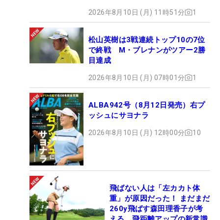
2026年8月10日 (月) 11時51分
1
松山英樹は3戦連続トップ10の7位
で終戦 M・ブレナンがツアー2勝
目達成
2026年8月10日 (月) 07時01分
1
ALBA942号（8月12日発売）右プ
ッシュにサヨナラ
2026年8月10日 (月) 12時00分
10
飛ばない人は「左カカト体
重」が原因だった！ まだまだ
260y飛ばす森田理香子が考
える、飛距離アップの新常識