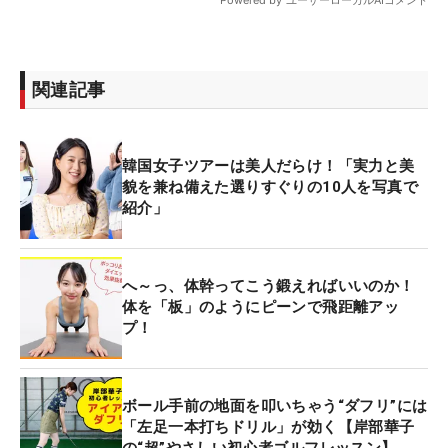
関連記事
韓国女子ツアーは美人だらけ！「実力と美
貌を兼ね備えた選りすぐりの10人を写真で
紹介」
へ～っ、体幹ってこう鍛えればいいのか！
体を「板」のようにピーンで飛距離アッ
プ！
ボール手前の地面を叩いちゃう“ダフリ”には
「左足一本打ちドリル」が効く【岸部華子