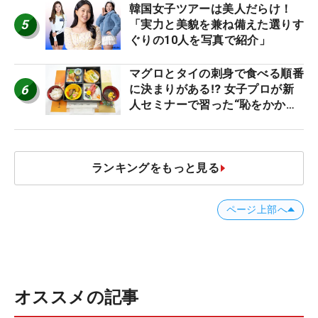
韓国女子ツアーは美人だらけ！
5
「実力と美貌を兼ね備えた選りす
ぐりの10人を写真で紹介」
マグロとタイの刺身で食べる順番
6
に決まりがある⁉ 女子プロが新
人セミナーで習った“恥をかかな
いマナー”とは？【食事編】
ランキングをもっと見る
ページ上部へ
オススメの記事