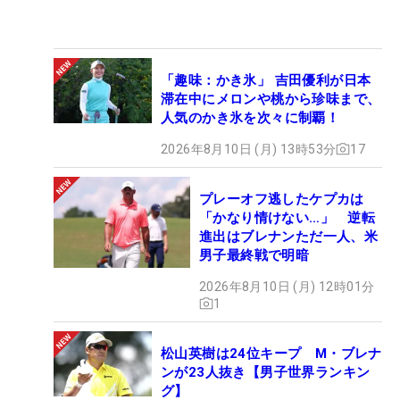
「趣味：かき氷」 吉田優利が日本
滞在中にメロンや桃から珍味まで、
人気のかき氷を次々に制覇！
2026年8月10日 (月) 13時53分
17
プレーオフ逃したケプカは
「かなり情けない…」 逆転
進出はブレナンただ一人、米
男子最終戦で明暗
2026年8月10日 (月) 12時01分
1
松山英樹は24位キープ M・ブレナ
ンが23人抜き【男子世界ランキン
グ】