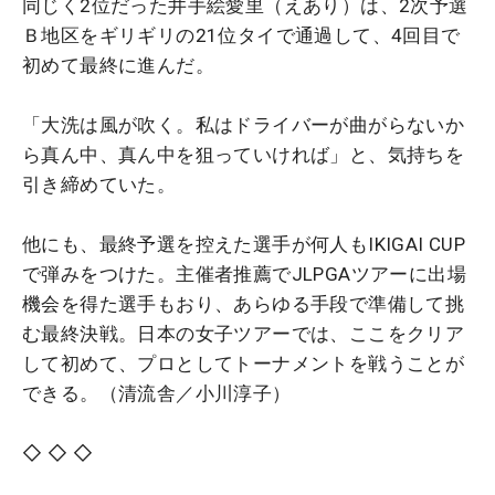
同じく2位だった井手絵愛里（えあり）は、2次予選
Ｂ地区をギリギリの21位タイで通過して、4回目で
初めて最終に進んだ。
「大洗は風が吹く。私はドライバーが曲がらないか
ら真ん中、真ん中を狙っていければ」と、気持ちを
引き締めていた。
他にも、最終予選を控えた選手が何人もIKIGAI CUP
で弾みをつけた。主催者推薦でJLPGAツアーに出場
機会を得た選手もおり、あらゆる手段で準備して挑
む最終決戦。日本の女子ツアーでは、ここをクリア
して初めて、プロとしてトーナメントを戦うことが
できる。（清流舎／小川淳子）
◇ ◇ ◇