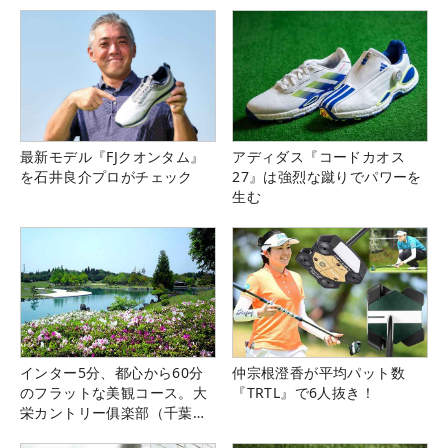
最新モデル『FJクオンタム』
アディダス『コードカオス
を石井良介プロがチェック
27』は強烈な蹴りでパワーを
生む
インター5分、都心から60分
仲宗根澄香が平均パット数
のフラットな美観コース。大
『TRTL』で6人抜き！
栄カントリー俱楽部（千葉
県）