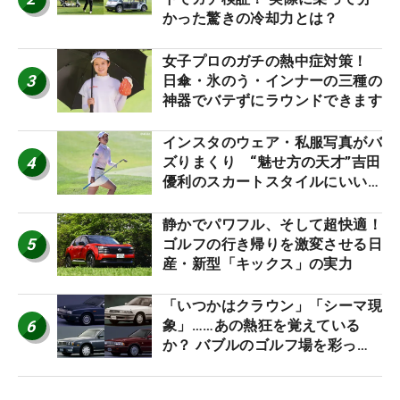
かった驚きの冷却力とは？
女子プロのガチの熱中症対策！
3
日傘・氷のう・インナーの三種の
神器でバテずにラウンドできます
インスタのウェア・私服写真がバ
4
ズりまくり “魅せ方の天才”吉田
優利のスカートスタイルにいい
ね！【ファンが選ぶ神10】
静かでパワフル、そして超快適！
5
ゴルフの行き帰りを激変させる日
産・新型「キックス」の実力
「いつかはクラウン」「シーマ現
6
象」……あの熱狂を覚えている
か？ バブルのゴルフ場を彩った
名車たち