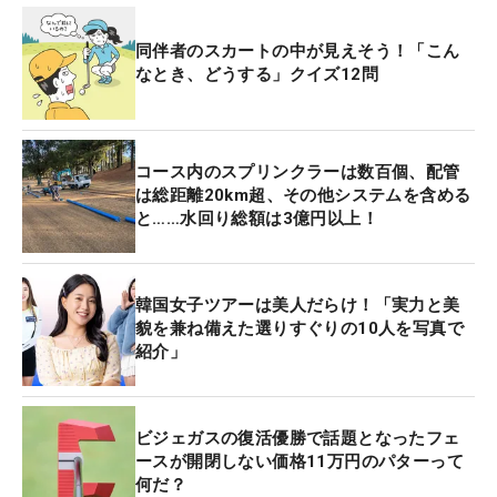
同伴者のスカートの中が見えそう！「こん
なとき、どうする」クイズ12問
コース内のスプリンクラーは数百個、配管
は総距離20km超、その他システムを含める
と……水回り総額は3億円以上！
韓国女子ツアーは美人だらけ！「実力と美
貌を兼ね備えた選りすぐりの10人を写真で
紹介」
ビジェガスの復活優勝で話題となったフェ
ースが開閉しない価格11万円のパターって
何だ？