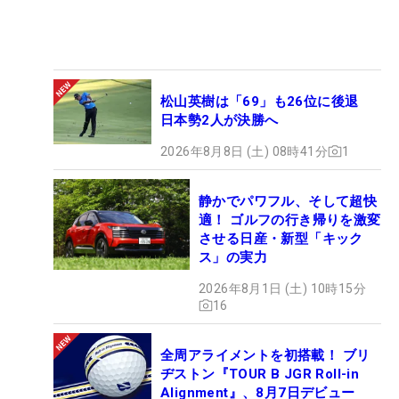
松山英樹は「69」も26位に後退
日本勢2人が決勝へ
2026年8月8日 (土) 08時41分
1
静かでパワフル、そして超快
適！ ゴルフの行き帰りを激変
させる日産・新型「キック
ス」の実力
2026年8月1日 (土) 10時15分
16
全周アライメントを初搭載！ ブリ
ヂストン『TOUR B JGR Roll-in
Alignment』、8月7日デビュー