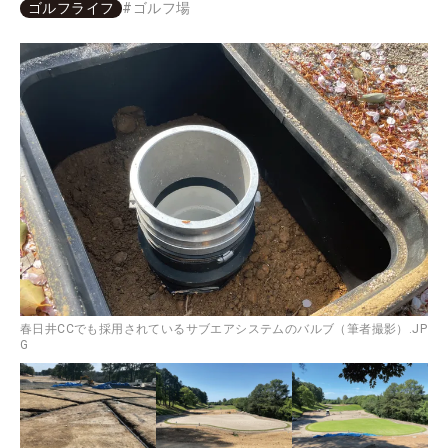
ゴルフライフ
#
ゴルフ場
春日井CCでも採用されているサブエアシステムのバルブ（筆者撮影）.JP
G