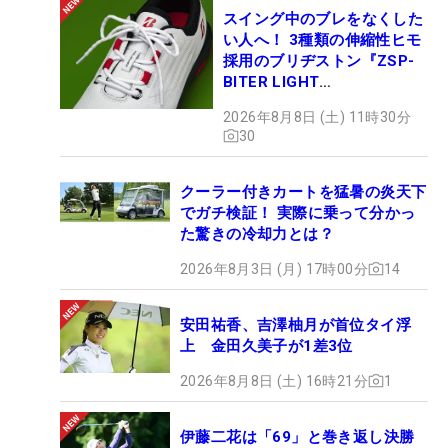
スイング中のブレをなくした
い人へ！ 3種類の伸縮性ヒモ
採用のブリヂストン『ZSP-
BITER LIGHT
MAGICLACE』、8月8日デビ
2026年8月8日 (土) 11時30分
ュー
30
クーラー付きカートを猛暑の炎天下
でガチ検証！ 実際に乗って分かっ
た驚きの冷却力とは？
2026年8月3日 (月) 17時00分
14
安田祐香、吉澤柚月が首位タイ浮
上 金田久美子が1差3位
2026年8月8日 (土) 16時21分
1
伊藤二花は「69」と巻き返し決勝