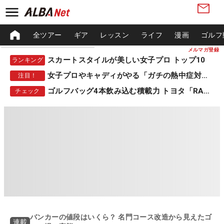
全ツアー
ギア
レッスン
ライフ
漫画
ゴルフ
メルマガ登録
スカートスタイルが美しい女子プロ トップ10
ランキング
女子プロやキャディがやる「ガチの熱中症対策」
注目！
ゴルフバッグ4本飲み込む積載力 トヨタ「RAV4」
チェック
バンカーの値段はいくら？ 名門コース改造から見えたゴ
連載