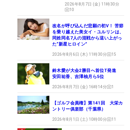
2026年8月7日 (金) 11時30分
10
改名が呼び込んだ悲願の初V！ 苦節
を乗り越えた美女イ・ユルリンは、
同姓同名7人の混戦から這い上がっ
た“新星ヒロイン”
2026年8月6日 (木) 11時30分
15
鈴木愛が大会2勝目へ首位T発進
安田祐香、吉澤柚月ら5位
2026年8月7日 (金) 16時14分
1
【ゴルフ会員権】第141回 大栄カ
ントリー俱楽部（千葉県）
2026年8月1日 (土) 10時00分
11