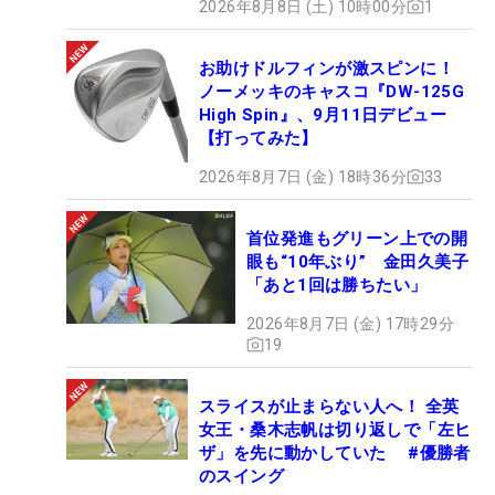
2026年8月8日 (土) 10時00分
1
お助けドルフィンが激スピンに！
ノーメッキのキャスコ『DW-125G
High Spin』、9月11日デビュー
【打ってみた】
2026年8月7日 (金) 18時36分
33
首位発進もグリーン上での開
眼も“10年ぶり” 金田久美子
「あと1回は勝ちたい」
2026年8月7日 (金) 17時29分
19
スライスが止まらない人へ！ 全英
女王・桑木志帆は切り返しで「左ヒ
ザ」を先に動かしていた #優勝者
のスイング