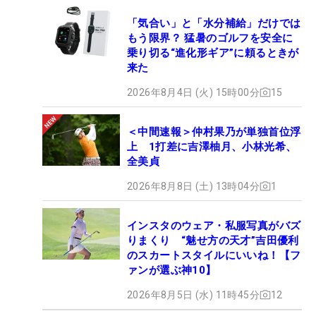
「気合い」と「水分補給」だけでは
もう限界？ 猛暑のゴルフを安全に
乗り切る“進化形ギア”に頼るときが
来た
2026年8月4日 (火) 15時00分
15
＜中間速報＞仲村果乃が単独首位浮
上 1打差に吉澤柚月、小林光希、
全美貞
2026年8月8日 (土) 13時04分
1
インスタのウェア・私服写真がバズ
りまくり “魅せ方の天才”吉田優利
のスカートスタイルにいいね！【フ
ァンが選ぶ神10】
2026年8月5日 (水) 11時45分
12