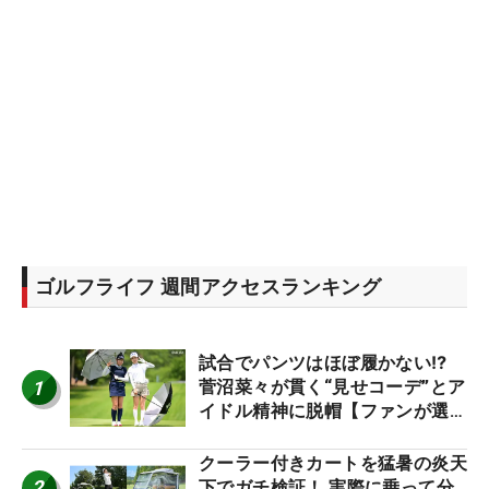
ゴルフライフ 週間アクセスランキング
試合でパンツはほぼ履かない⁉
1
菅沼菜々が貫く“見せコーデ”とア
イドル精神に脱帽【ファンが選ぶ
神10】
クーラー付きカートを猛暑の炎天
2
下でガチ検証！ 実際に乗って分