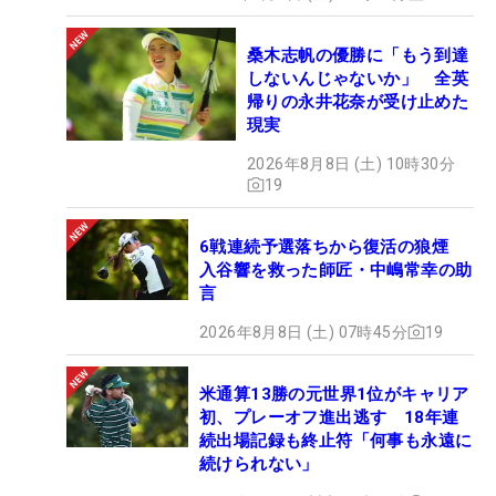
桑木志帆の優勝に「もう到達
しないんじゃないか」 全英
帰りの永井花奈が受け止めた
現実
2026年8月8日 (土) 10時30分
19
6戦連続予選落ちから復活の狼煙
入谷響を救った師匠・中嶋常幸の助
言
2026年8月8日 (土) 07時45分
19
米通算13勝の元世界1位がキャリア
初、プレーオフ進出逃す 18年連
続出場記録も終止符「何事も永遠に
続けられない」