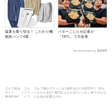
猛暑を乗り切る！ こだわり機
パターこじらせ記者が
能派パンツ4選
「TRTL」で大改善
Recommended by
ゴルフ総合
ゴル
ゴルフ場のグリーンは1個作るのに600万円！ 18ホ
サイト
フラ
ールだと合計1億円以上かかる!! いったい何でそんな
ALBA Net
イフ
にお金が必要なのか