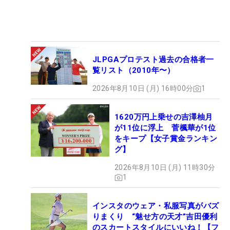
JLPGAプロテスト過去の合格者一
覧リスト（2010年〜）
2026年8月10日 (月) 16時00分
1
1620万円上乗せの吉澤柚月
が11位に浮上 菅楓華が1位
をキープ【女子賞金ランキン
グ】
2026年8月10日 (月) 11時30分
1
インスタのウェア・私服写真がバズ
りまくり “魅せ方の天才”吉田優利
のスカートスタイルにいいね！【フ