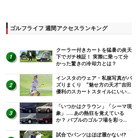
ゴルフライフ 週間アクセスランキング
クーラー付きカートを猛暑の炎天
1
下でガチ検証！ 実際に乗って分
かった驚きの冷却力とは？
インスタのウェア・私服写真がバ
2
ズりまくり “魅せ方の天才”吉田
優利のスカートスタイルにいい
ね！【ファンが選ぶ神10】
「いつかはクラウン」「シーマ現
3
象」……あの熱狂を覚えている
か？ バブルのゴルフ場を彩った
名車たち
試合でパンツはほぼ履かない⁉