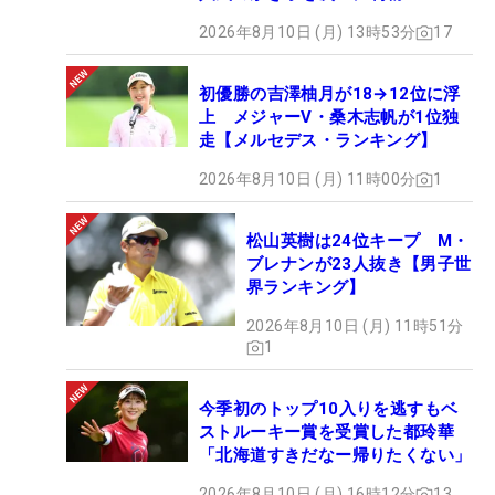
2026年8月10日 (月) 13時53分
17
初優勝の吉澤柚月が18→12位に浮
上 メジャーV・桑木志帆が1位独
走【メルセデス・ランキング】
2026年8月10日 (月) 11時00分
1
松山英樹は24位キープ M・
ブレナンが23人抜き【男子世
界ランキング】
2026年8月10日 (月) 11時51分
1
今季初のトップ10入りを逃すもベ
ストルーキー賞を受賞した都玲華
「北海道すきだなー帰りたくない」
2026年8月10日 (月) 16時12分
13