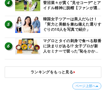
4
菅沼菜々が貫く“見せコーデ”とア
イドル精神に脱帽【ファンが選ぶ
神10】
韓国女子ツアーは美人だらけ！
5
「実力と美貌を兼ね備えた選りす
ぐりの10人を写真で紹介」
マグロとタイの刺身で食べる順番
6
に決まりがある⁉ 女子プロが新
人セミナーで習った“恥をかかな
いマナー”とは？【食事編】
ランキングをもっと見る
ページ上部へ