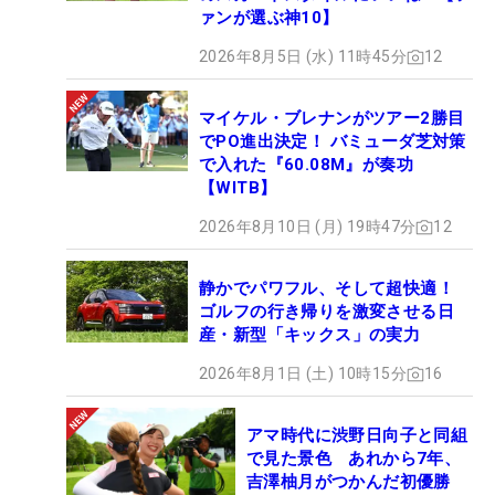
ァンが選ぶ神10】
2026年8月5日 (水) 11時45分
12
マイケル・ブレナンがツアー2勝目
でPO進出決定！ バミューダ芝対策
で入れた『60.08M』が奏功
【WITB】
2026年8月10日 (月) 19時47分
12
静かでパワフル、そして超快適！
ゴルフの行き帰りを激変させる日
産・新型「キックス」の実力
2026年8月1日 (土) 10時15分
16
アマ時代に渋野日向子と同組
で見た景色 あれから7年、
吉澤柚月がつかんだ初優勝