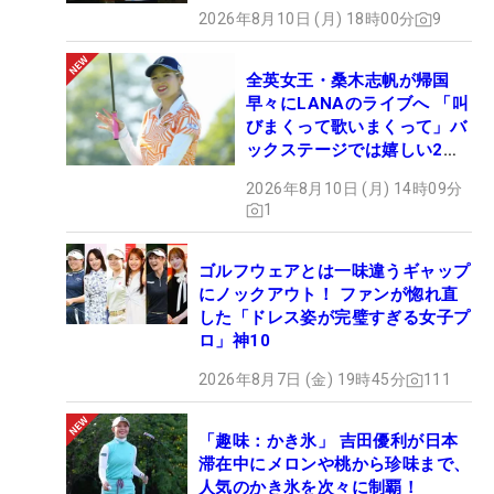
2026年8月10日 (月) 18時00分
9
全英女王・桑木志帆が帰国
早々にLANAのライブへ 「叫
びまくって歌いまくって」バ
ックステージでは嬉しい2シ
ョットも！
2026年8月10日 (月) 14時09分
1
ゴルフウェアとは一味違うギャップ
にノックアウト！ ファンが惚れ直
した「ドレス姿が完璧すぎる女子プ
ロ」神10
2026年8月7日 (金) 19時45分
111
「趣味：かき氷」 吉田優利が日本
滞在中にメロンや桃から珍味まで、
人気のかき氷を次々に制覇！