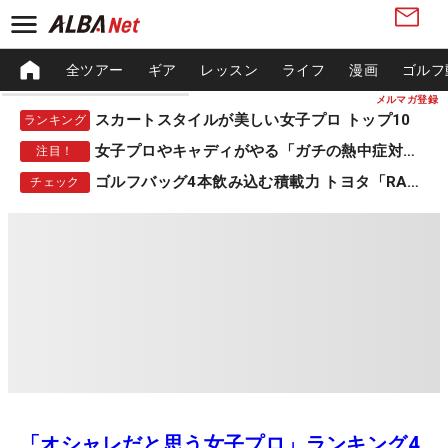
全ツアー
ギア
レッスン
ライフ
漫画
ゴルフ
メルマガ登録
スカートスタイルが美しい女子プロ トップ10
ランキング
女子プロやキャディがやる「ガチの熱中症対策」
注目！
ゴルフバッグ4本飲み込む積載力 トヨタ「RAV4」
チェック
「オシャレだと思う女子プロ」ランキング4