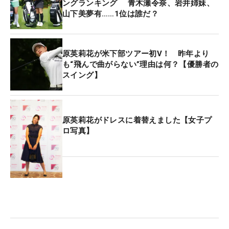
ングランキング 青木瀬令奈、岩井姉妹、
山下美夢有……1位は誰だ？
原英莉花が米下部ツアー初V！ 昨年より
も“飛んで曲がらない”理由は何？【優勝者の
スイング】
原英莉花がドレスに着替えました【女子プ
ロ写真】