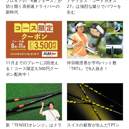
プロギアの「4層フェース」が
アディダス『コードカオス
切り開く高初速ドライバーの
27』は強烈な蹴りでパワーを
新時代
生む
11月までのプレーに2回使え
仲宗根澄香が平均パット数
る！コース限定3,500円クー
『TRTL』で6人抜き！
ポン配布中！
新『TENSEIオレンジ』はドラ
スイスの叡智が生んだTPTシ