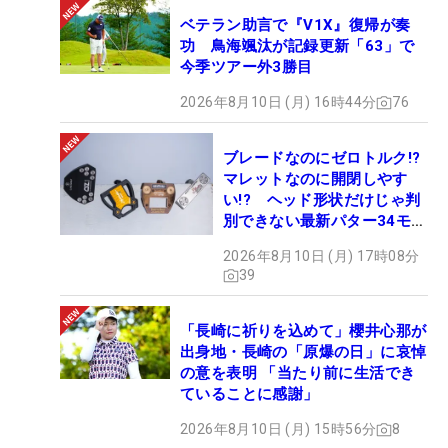
ベテラン助言で『V1X』復帰が奏
功 鳥海颯汰が記録更新「63」で
今季ツアー外3勝目
2026年8月10日 (月) 16時44分
76
ブレードなのにゼロトルク!?
マレットなのに開閉しやす
い!? ヘッド形状だけじゃ判
別できない最新パター34モデ
ルの性能早見表を作ってみた
2026年8月10日 (月) 17時08分
#ギアカタログ2026
39
「長崎に祈りを込めて」櫻井心那が
出身地・長崎の「原爆の日」に哀悼
の意を表明 「当たり前に生活でき
ていることに感謝」
2026年8月10日 (月) 15時56分
8