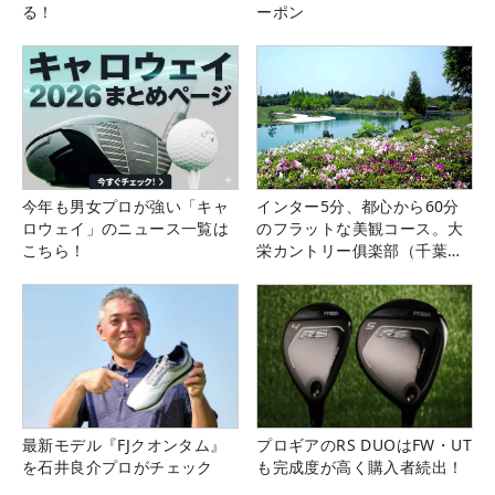
る！
ーポン
今年も男女プロが強い「キャ
インター5分、都心から60分
ロウェイ」のニュース一覧は
のフラットな美観コース。大
こちら！
栄カントリー俱楽部（千葉
県）
最新モデル『FJクオンタム』
プロギアのRS DUOはFW・UT
を石井良介プロがチェック
も完成度が高く購入者続出！