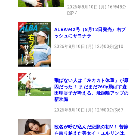
2026年8月10日 (月) 16時48分
27
ALBA942号（8月12日発売）右プ
ッシュにサヨナラ
2026年8月10日 (月) 12時00分
10
飛ばない人は「左カカト体重」が原
因だった！ まだまだ260y飛ばす森
田理香子が考える、飛距離アップの
新常識
2026年8月10日 (月) 12時00分
67
改名が呼び込んだ悲願の初V！ 苦節
を乗り越えた美女イ・ユルリンは、