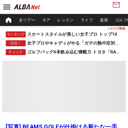
全ツアー
ギア
レッスン
ライフ
漫画
ゴルフ
メルマガ登録
スカートスタイルが美しい女子プロ トップ10
ランキング
女子プロやキャディがやる「ガチの熱中症対策」
注目！
ゴルフバッグ4本飲み込む積載力 トヨタ「RAV4」
チェック
[写真] BEAMS GOLFが仕掛ける新たな一手