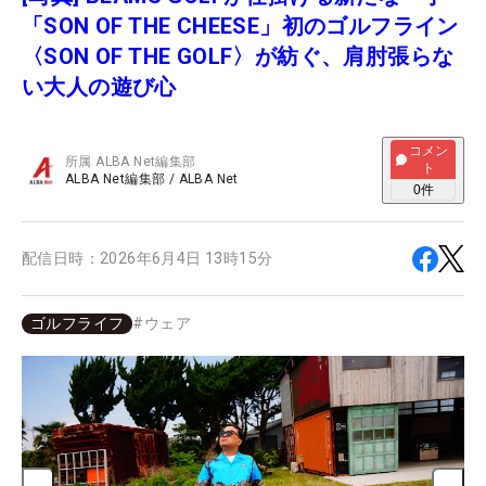
「SON OF THE CHEESE」初のゴルフライン
〈SON OF THE GOLF〉が紡ぐ、肩肘張らな
い大人の遊び心
コメン
所属
ALBA Net編集部
ト
ALBA Net編集部
/
ALBA Net
0
件
配信日時：
2026年6月4日 13時15分
ゴルフライフ
#
ウェア