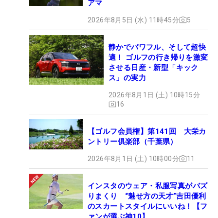
アマ
2026年8月5日 (水) 11時45分
5
静かでパワフル、そして超快
適！ ゴルフの行き帰りを激変
させる日産・新型「キック
ス」の実力
2026年8月1日 (土) 10時15分
16
【ゴルフ会員権】第141回 大栄カ
ントリー俱楽部（千葉県）
2026年8月1日 (土) 10時00分
11
インスタのウェア・私服写真がバズ
りまくり “魅せ方の天才”吉田優利
のスカートスタイルにいいね！【フ
ァンが選ぶ神10】