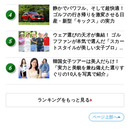
静かでパワフル、そして超快適！
4
ゴルフの行き帰りを激変させる日
産・新型「キックス」の実力
ウェア選びの天才が集結！ ゴル
5
フファンが本気で選んだ「スカー
トスタイルが美しい女子プロ」神
10
韓国女子ツアーは美人だらけ！
6
「実力と美貌を兼ね備えた選りす
ぐりの10人を写真で紹介」
ランキングをもっと見る
ページ上部へ