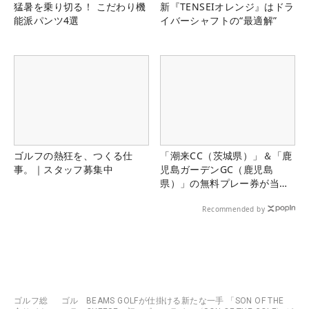
猛暑を乗り切る！ こだわり機
新『TENSEIオレンジ』はドラ
能派パンツ4選
イバーシャフトの“最適解”
ゴルフの熱狂を、つくる仕
「潮来CC（茨城県）」＆「鹿
事。｜スタッフ募集中
児島ガーデンGC（鹿児島
県）」の無料プレー券が当た
る！！
Recommended by
ゴルフ総
ゴル
BEAMS GOLFが仕掛ける新たな一手 「SON OF THE