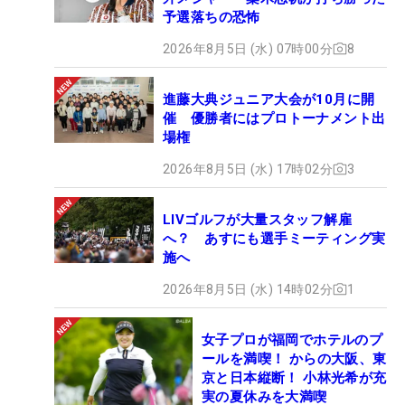
予選落ちの恐怖
2026年8月5日 (水) 07時00分
8
進藤大典ジュニア大会が10月に開
催 優勝者にはプロトーナメント出
場権
2026年8月5日 (水) 17時02分
3
LIVゴルフが大量スタッフ解雇
へ？ あすにも選手ミーティング実
施へ
2026年8月5日 (水) 14時02分
1
女子プロが福岡でホテルのプ
ールを満喫！ からの大阪、東
京と日本縦断！ 小林光希が充
実の夏休みを大満喫