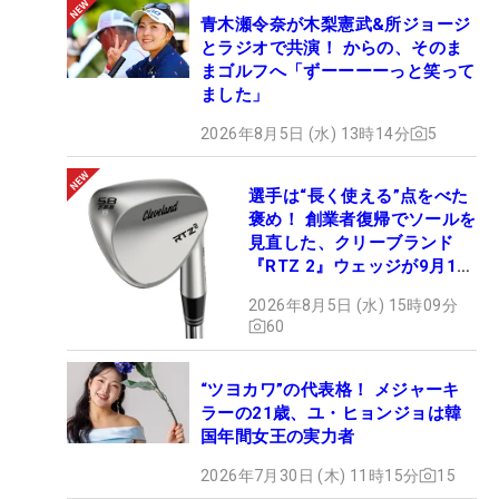
青木瀬令奈が木梨憲武&所ジョージ
とラジオで共演！ からの、そのま
まゴルフへ「ずーーーーっと笑って
ました」
2026年8月5日 (水) 13時14分
5
選手は“長く使える”点をべた
褒め！ 創業者復帰でソールを
見直した、クリーブランド
『RTZ 2』ウェッジが9月12
日デビュー
2026年8月5日 (水) 15時09分
60
“ツヨカワ”の代表格！ メジャーキ
ラーの21歳、ユ・ヒョンジョは韓
国年間女王の実力者
2026年7月30日 (木) 11時15分
15