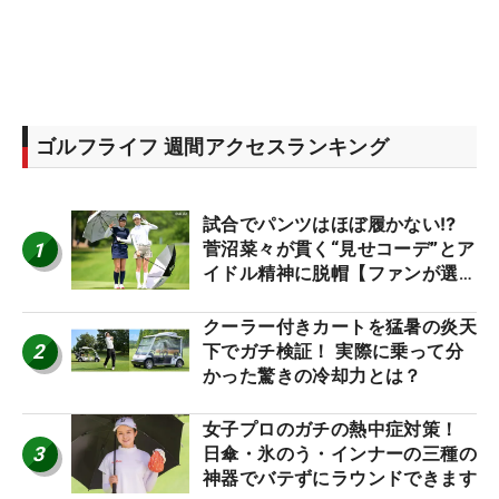
ゴルフライフ 週間アクセスランキング
試合でパンツはほぼ履かない⁉
1
菅沼菜々が貫く“見せコーデ”とア
イドル精神に脱帽【ファンが選ぶ
神10】
クーラー付きカートを猛暑の炎天
2
下でガチ検証！ 実際に乗って分
かった驚きの冷却力とは？
女子プロのガチの熱中症対策！
3
日傘・氷のう・インナーの三種の
神器でバテずにラウンドできます