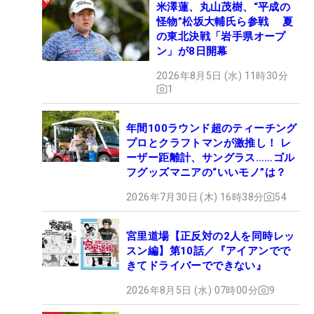
米澤蓮、丸山茂樹、“平成の
怪物”松坂大輔氏ら参戦 夏
の東北決戦「岩手県オープ
ン」が8日開幕
2026年8月5日 (水) 11時30分
1
年間100ラウンド超のティーチング
プロとクラフトマンが激推し！ レ
ーザー距離計、サングラス……ゴル
フグッズマニアの“いいモノ”は？
2026年7月30日 (木) 16時38分
54
宮里道場【正反対の2人を同時レッ
スン編】第10話／『アイアンでで
きてドライバーでできない』
2026年8月5日 (水) 07時00分
9