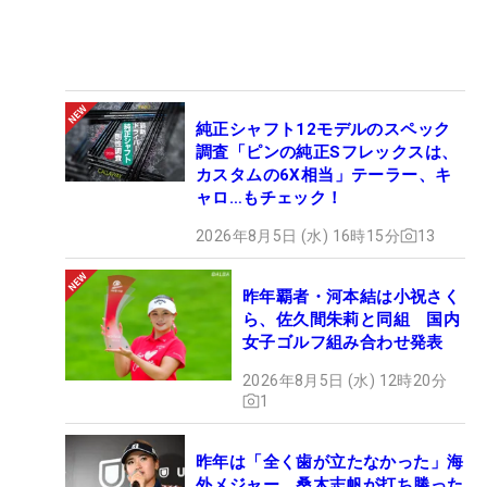
純正シャフト12モデルのスペック
調査「ピンの純正Sフレックスは、
カスタムの6X相当」テーラー、キ
ャロ…もチェック！
2026年8月5日 (水) 16時15分
13
昨年覇者・河本結は小祝さく
ら、佐久間朱莉と同組 国内
女子ゴルフ組み合わせ発表
2026年8月5日 (水) 12時20分
1
昨年は「全く歯が立たなかった」海
外メジャー 桑木志帆が打ち勝った