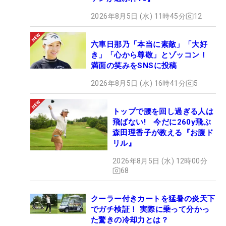
2026年8月5日 (水) 11時45分
12
六車日那乃「本当に素敵」「大好
き」「心から尊敬」とゾッコン！
満面の笑みをSNSに投稿
2026年8月5日 (水) 16時41分
5
トップで腰を回し過ぎる人は
飛ばない! 今だに260y飛ぶ
森田理香子が教える『お腹ド
リル』
2026年8月5日 (水) 12時00分
68
クーラー付きカートを猛暑の炎天下
でガチ検証！ 実際に乗って分かっ
た驚きの冷却力とは？