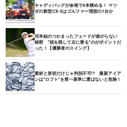
キャディバッグが余裕で4本積める！ マツ
ダの新型CX-5はゴルファー理想の1台か
河本結のつかまったフェードが曲がらない
秘密 “頭を残して左に乗る”のがポイントだ
った！【優勝者のスイング】
素材と形状だけじゃ判別不可!? 最新アイア
ンは“ロフト”を第一基準に選ばないと危険！