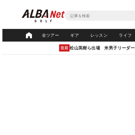
全ツアー
ギア
レッスン
ライフ
松山英樹ら出場 米男子リーダー
注目