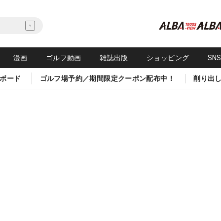
漫画
ゴルフ動画
雑誌出版
ショッピング
SN
ボード
ゴルフ場予約／期間限定クーポン配布中！
削り出