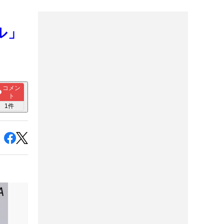
ル」
コメン
ト
1
件