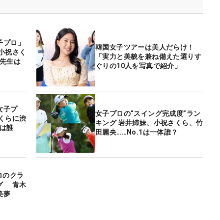
子プロ」
韓国女子ツアーは美人だらけ！
小祝さく
「実力と美貌を兼ね備えた選りす
の先生は
ぐりの10人を写真で紹介」
女子プ
女子プロの“スイング完成度”ラン
くらに渋
キング 岩井姉妹、小祝さくら、竹
は誰
田麗央……No.1は一体誰？
ロのクラ
グ 青木
美夢