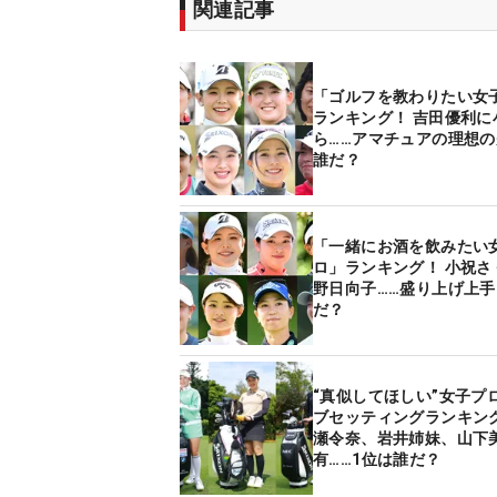
関連記事
「ゴルフを教わりたい女
ランキング！ 吉田優利に
ら……アマチュアの理想
誰だ？
「一緒にお酒を飲みたい
ロ」ランキング！ 小祝さ
野日向子……盛り上げ上手
だ？
“真似してほしい”女子プ
ブセッティングランキン
瀬令奈、岩井姉妹、山下
有……1位は誰だ？