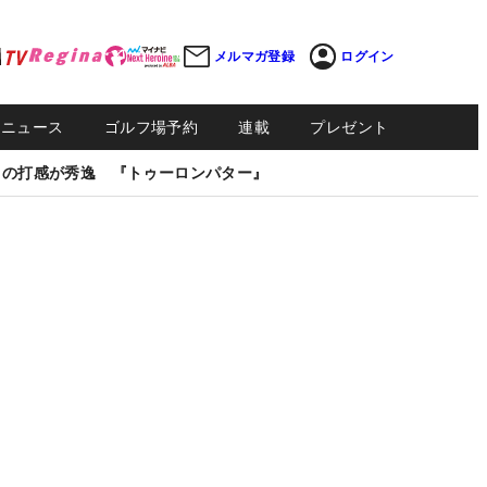
メルマガ登録
ログイン
Sニュース
ゴルフ場予約
連載
プレゼント
しの打感が秀逸 『トゥーロンパター』