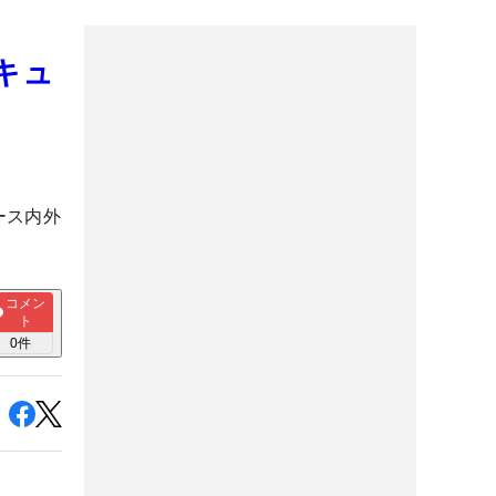
キュ
ース内外
コメン
ト
0
件