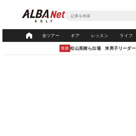
全ツアー
ギア
レッスン
ライフ
松山英樹ら出場 米男子リーダー
注目