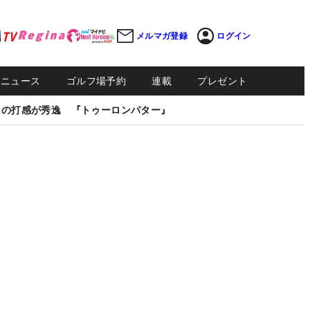
メルマガ登録
ログイン
Sニュース
ゴルフ場予約
連載
プレゼント
しの打感が秀逸 『トゥーロンパター』