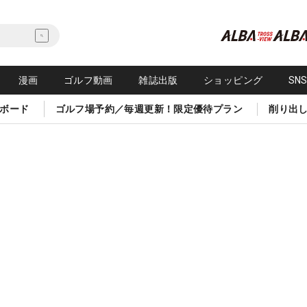
漫画
ゴルフ動画
雑誌出版
ショッピング
SN
ボード
ゴルフ場予約／毎週更新！限定優待プラン
削り出