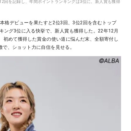
入り12回を記録し、年間ポイントランキングは3位に。新人賞も獲得
ー本格デビューを果たすと2位3回、3位2回を含むトップ
キング3位に入る快挙で、新人賞も獲得した。22年12月
り、初めて獲得した賞金の使い道に悩んだ末、全額寄付し
徴で、ショット力に自信を見せる。