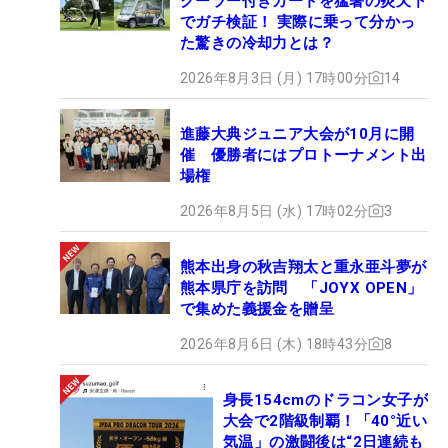
クーラー付きカートを猛暑の炎天下
でガチ検証！ 実際に乗って分かっ
た驚きの冷却力とは？
2026年8月3日 (月) 17時00分
14
進藤大典ジュニア大会が10月に開
催 優勝者にはプロトーナメント出
場権
2026年8月5日 (水) 17時02分
3
熊本出身の秋吉翔太と重永亜斗夢が
熊本県庁を訪問 「JOYX OPEN」
で集めた義援金を贈呈
2026年8月6日 (木) 18時43分
8
身長154cmのドラコン女子が
大会で2階級制覇！「40°近い
気温」の激闘後は“2日連続も