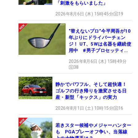
「刺激をもらいました」
2026年8月6日 (木) 15時45分
19
“替えないプロ”今平周吾が10
年ぶりにドライバーチェン
ジ！ UT、5Wは名器を継続使
用中 #男子プロセッティン
グ
2026年8月6日 (木) 15時49分
38
静かでパワフル、そして超快適！
ゴルフの行き帰りを激変させる日
産・新型「キックス」の実力
2026年8月1日 (土) 10時15分
16
若きスター候補やメジャーハンター
も PGAプレーオフ争い、当落線