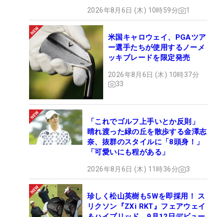
2026年8月6日 (木) 10時59分
1
米国キャロウェイ、PGAツア
ー選手たちが使用するノーメ
ッキブレードを限定発売
2026年8月6日 (木) 10時37分
33
「これでゴルフ上手いとか反則」
晴れ渡った緑の丘を散歩する金澤志
奈、抜群のスタイルに「8頭身！」
「可愛いにも程がある」
2026年8月6日 (木) 11時36分
3
珍しく松山英樹も5Wを即採用！ ス
リクソン『ZXi RKT』フェアウェイ
＆ハイブリッド、9月12日デビュー