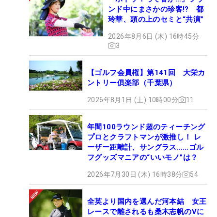
ンド中にまさかの珍客!? 都
玲華、頭の上のセミと“共演”
2026年8月6日 (木) 16時45分
3
【ゴルフ会員権】第141回 大栄カ
ントリー俱楽部（千葉県）
2026年8月1日 (土) 10時00分
11
年間100ラウンド超のティーチング
プロとクラフトマンが激推し！ レ
ーザー距離計、サングラス……ゴル
フグッズマニアの“いいモノ”は？
2026年7月30日 (木) 16時38分
54
全英より国内を選んだ河本結 女王
レースで離されるも桑木志帆のVに