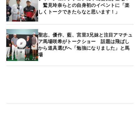
鷲見玲奈らとの自身初のイベントに「楽
しくトークできたらなと思います！」
聖志、優作、藍、宮里3兄妹と注目アマチュ
ア馬場咲希がトークショー 話題は飛ばし
から道具選びへ「勉強になりました」と馬
場