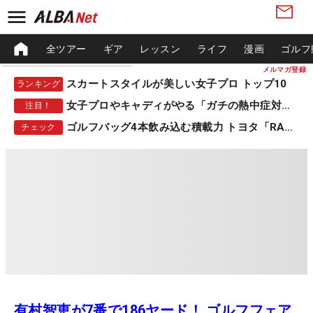
全ツアー
ギア
レッスン
ライフ
漫画
ゴルフ
メルマガ登録
スカートスタイルが美しい女子プロ トップ10
ランキング
女子プロやキャディがやる「ガチの熱中症対策」
注目！
ゴルフバッグ4本飲み込む積載力 トヨタ「RAV4」
チェック
有村智恵が7番で186ヤード！ ゴルフフェア