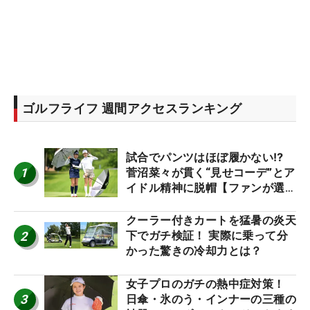
ゴルフライフ 週間アクセスランキング
試合でパンツはほぼ履かない⁉
1
菅沼菜々が貫く“見せコーデ”とア
イドル精神に脱帽【ファンが選ぶ
神10】
クーラー付きカートを猛暑の炎天
2
下でガチ検証！ 実際に乗って分
かった驚きの冷却力とは？
女子プロのガチの熱中症対策！
3
日傘・氷のう・インナーの三種の