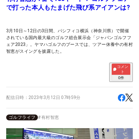
で打った本人もたまげた飛び系アイアンは?
3月10日～12日の3日間、パシフィコ横浜（神奈川県）で開催
されている国内最大級のゴルフ総合展示会「ジャパンゴルフフ
ェア2023」。ヤマハゴルフのブースでは、ツアー休養中の有村
智恵がスイングを披露した。
コメン
ト
0
件
配信日時：
2023年3月12日 07時59分
ゴルフライフ
#
有村智恵