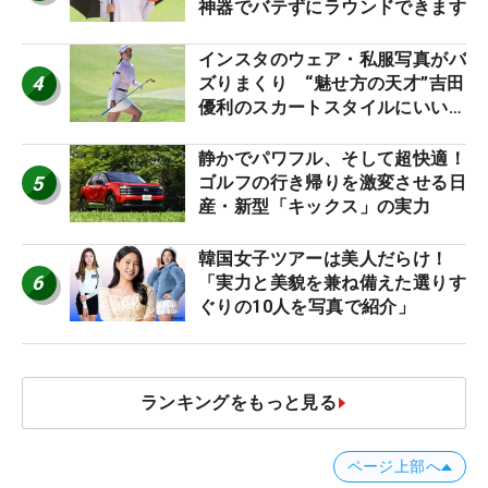
神器でバテずにラウンドできます
インスタのウェア・私服写真がバ
4
ズりまくり “魅せ方の天才”吉田
優利のスカートスタイルにいい
ね！【ファンが選ぶ神10】
静かでパワフル、そして超快適！
5
ゴルフの行き帰りを激変させる日
産・新型「キックス」の実力
韓国女子ツアーは美人だらけ！
6
「実力と美貌を兼ね備えた選りす
ぐりの10人を写真で紹介」
ランキングをもっと見る
ページ上部へ