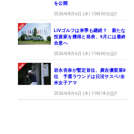
を公開
2026年8月6日 (木) 15時50分
1
LIVゴルフは来季も継続？ 新たな
投資家を獲得と発表、9月には最終
合意へ
2026年8月6日 (木) 11時00分
1
岩永杏奈が暫定首位、廣吉優梨菜8
位 予選ラウンドは日没サスペ/全
米女子アマ
2026年8月6日 (木) 11時18分
1