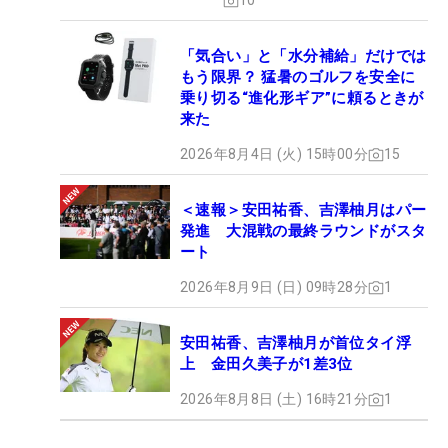
10
「気合い」と「水分補給」だけでは
もう限界？ 猛暑のゴルフを安全に
乗り切る“進化形ギア”に頼るときが
来た
2026年8月4日 (火) 15時00分
15
＜速報＞安田祐香、吉澤柚月はパー
発進 大混戦の最終ラウンドがスタ
ート
2026年8月9日 (日) 09時28分
1
安田祐香、吉澤柚月が首位タイ浮
上 金田久美子が1差3位
2026年8月8日 (土) 16時21分
1