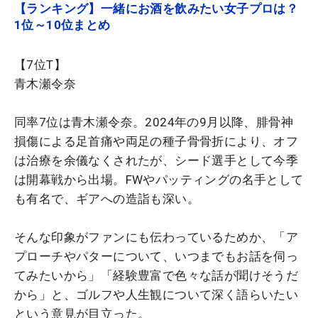
【ランキング】一緒にお酒を飲みたい女子プロは？
1位～10位まとめ
【7位T】
青木瀬令奈
同率7位は青木瀬令奈。2024年の9月以降、腓骨神
損傷による足首痛や両足の種子骨骨折により、オフ
は治療を余儀なくされたが、シード選手として今季
は開幕戦から出場。FWやパッティングの名手として
も有名で、ギアへの造詣も深い。
そんな印象がファンにも伝わっているためか、「ア
プローチやパターについて、いつまでもお話を伺っ
てみたいから」「経験豊富で色々な話が聞けそうだ
から」と、ゴルフや人生観について深く語らいたい
という意見が目立った。