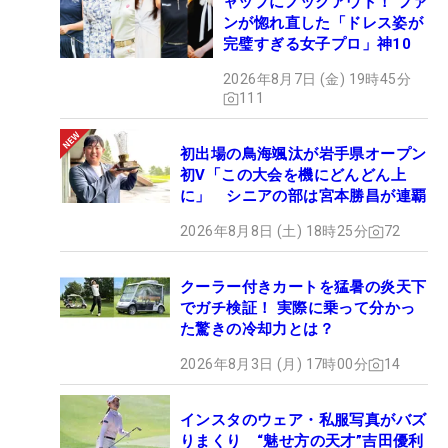
ャップにノックアウト！ ファ
ンが惚れ直した「ドレス姿が
完璧すぎる女子プロ」神10
2026年8月7日 (金) 19時45分
111
初出場の鳥海颯汰が岩手県オープン
初V「この大会を機にどんどん上
に」 シニアの部は宮本勝昌が連覇
2026年8月8日 (土) 18時25分
72
クーラー付きカートを猛暑の炎天下
でガチ検証！ 実際に乗って分かっ
た驚きの冷却力とは？
2026年8月3日 (月) 17時00分
14
インスタのウェア・私服写真がバズ
りまくり “魅せ方の天才”吉田優利