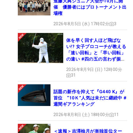
進藤大典ジュニア大会が10月に開
催 優勝者にはプロトーナメント出
場権
2026年8月5日 (水) 17時02分
3
体を早く回す人ほど飛ばな
い!? 女子プロコーチが教える
「速い回転」と「早い回転」
の違い #四の五の言わず振り
氣れ
2026年8月9日 (日) 12時00分
31
話題の新作を抑えて『G440 K』が
首位 “10Ｋ”人気は未だに継続中 #
週間ギアランキング
2026年8月8日 (土) 18時00分
11
＜速報＞吉澤柚月が単独首位ター