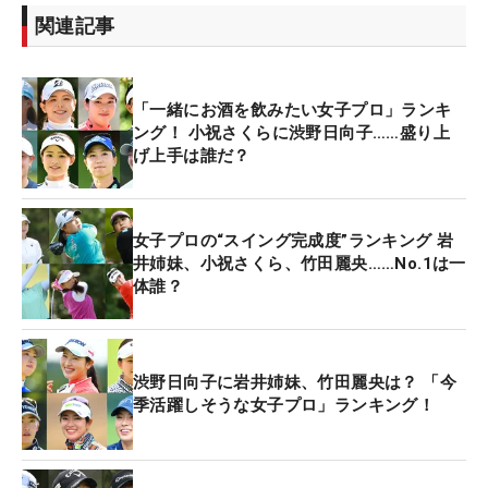
関連記事
「一緒にお酒を飲みたい女子プロ」ランキ
ング！ 小祝さくらに渋野日向子……盛り上
げ上手は誰だ？
女子プロの“スイング完成度”ランキング 岩
井姉妹、小祝さくら、竹田麗央……No.1は一
体誰？
渋野日向子に岩井姉妹、竹田麗央は？ 「今
季活躍しそうな女子プロ」ランキング！