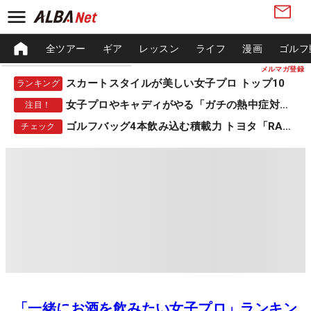
全ツアー
ギア
レッスン
ライフ
漫画
ゴルフ
メルマガ登録
スカートスタイルが美しい女子プロ トップ10
ランキング
女子プロやキャディがやる「ガチの熱中症対策」
注目！
ゴルフバッグ4本飲み込む積載力 トヨタ「RAV4」
チェック
「一緒にお酒を飲みたい女子プロ」ランキン