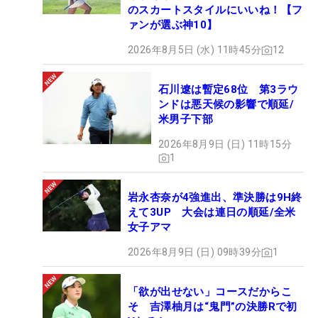
のスカートスタイルにいいね！【フ
ァンが選ぶ神10】
2026年8月5日 (水) 11時45分
12
石川遼は暫定68位 第3ラウ
ンドは悪天候の影響で順延/
米男子下部
2026年8月9日 (日) 11時15分
1
岩永杏奈が4強進出、準決勝は9H終
えて3UP 大会は連日の順延/全米
女子アマ
2026年8月9日 (日) 09時39分
1
「欲が出せない」コースだからこ
そ 吉澤柚月は“鬼門”の決勝Rで初