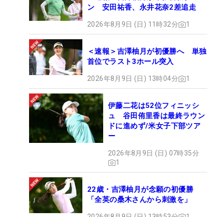
ン 安田祐香、永井花奈2差追走
2026年8月9日 (日) 11時32分
1
＜速報＞吉澤柚月が初優勝へ 単独
首位でラスト3ホール突入
2026年8月9日 (日) 13時04分
1
伊藤二花は52位フィニッシ
ュ 谷田侑里香は最終ラウン
ドに進めず/米女子下部ツア
ー
2026年8月9日 (日) 07時35分
1
22歳・吉澤柚月が念願の初優勝
「全英の桑木さんから刺激を」
2026年8月9日 (日) 13時53分
1