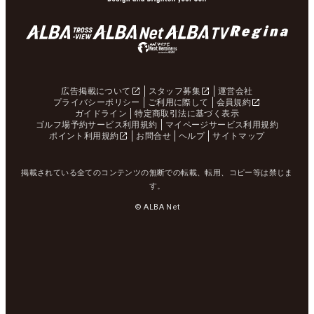
広告掲載について
スタッフ募集
運営会社
プライバシーポリシー
ご利用に際して
会員規約
ガイドライン
特定商取引法に基づく表示
ゴルフ場予約サービス利用規約
マイページサービス利用規約
ポイント利用規約
お問合せ
ヘルプ
サイトマップ
掲載されている全てのコンテンツの無断での転載、転用、コピー等は禁じま
す。
© ALBA Net