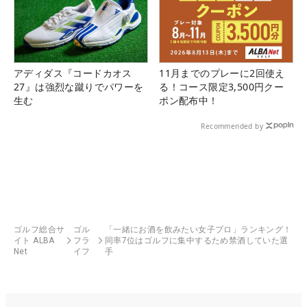
アディダス『コードカオス
11月までのプレーに2回使え
27』は強烈な蹴りでパワーを
る！コース限定3,500円クー
生む
ポン配布中！
Recommended by
ゴルフ総合サ
ゴル
「一緒にお酒を飲みたい女子プロ」ランキング！
イト ALBA
フラ
同率7位はゴルフに集中するため禁酒していた選
Net
イフ
手