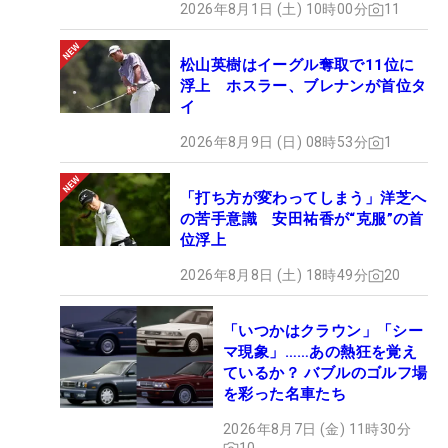
2026年8月1日 (土) 10時00分
11
松山英樹はイーグル奪取で11位に
浮上 ホスラー、ブレナンが首位タ
イ
2026年8月9日 (日) 08時53分
1
「打ち方が変わってしまう」洋芝へ
の苦手意識 安田祐香が“克服”の首
位浮上
2026年8月8日 (土) 18時49分
20
「いつかはクラウン」「シー
マ現象」……あの熱狂を覚え
ているか？ バブルのゴルフ場
を彩った名車たち
2026年8月7日 (金) 11時30分