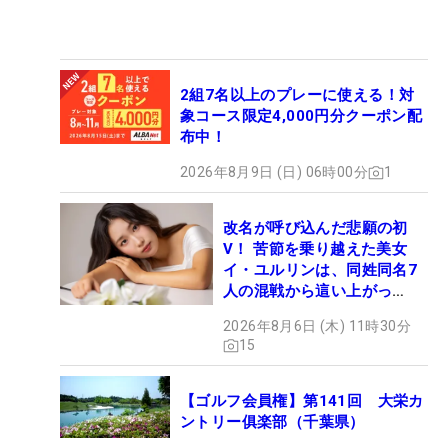
2組7名以上のプレーに使える！対
象コース限定4,000円分クーポン配
布中！
2026年8月9日 (日) 06時00分
1
改名が呼び込んだ悲願の初
V！ 苦節を乗り越えた美女
イ・ユルリンは、同姓同名7
人の混戦から這い上がっ
た“新星ヒロイン”
2026年8月6日 (木) 11時30分
15
【ゴルフ会員権】第141回 大栄カ
ントリー俱楽部（千葉県）