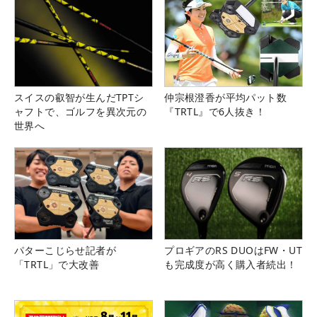
スイスの叡智が生んだTPTシ
仲宗根澄香が平均パット数
ャフトで、ゴルフを異次元の
『TRTL』で6人抜き！
世界へ
パターこじらせ記者が
プロギアのRS DUOはFW・UT
「TRTL」で大改善
も完成度が高く購入者続出！