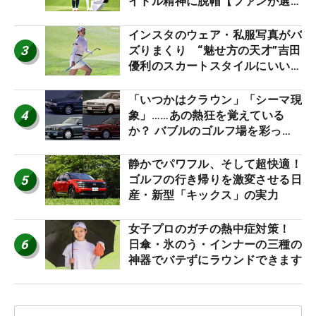
イドル精神に脱帽【ファンが選ぶ
神10】
インスタのウェア・私服写真がバ
3
ズりまくり “魅せ方の天才”吉田
優利のスカートスタイルにいい
ね！【ファンが選ぶ神10】
「いつかはクラウン」「シーマ現
4
象」……あの熱狂を覚えている
か？ バブルのゴルフ場を彩った
名車たち
静かでパワフル、そして超快適！
5
ゴルフの行き帰りを激変させる日
産・新型「キックス」の実力
女子プロのガチの熱中症対策！
6
日傘・氷のう・インナーの三種の
神器でバテずにラウンドできます