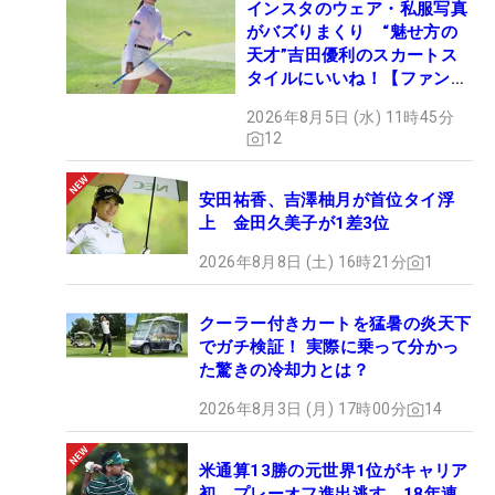
インスタのウェア・私服写真
がバズりまくり “魅せ方の
天才”吉田優利のスカートス
タイルにいいね！【ファンが
選ぶ神10】
2026年8月5日 (水) 11時45分
12
安田祐香、吉澤柚月が首位タイ浮
上 金田久美子が1差3位
2026年8月8日 (土) 16時21分
1
クーラー付きカートを猛暑の炎天下
でガチ検証！ 実際に乗って分かっ
た驚きの冷却力とは？
2026年8月3日 (月) 17時00分
14
米通算13勝の元世界1位がキャリア
初、プレーオフ進出逃す 18年連