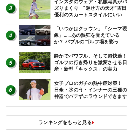
インスタのウェア・私服写真がバ
3
ズりまくり “魅せ方の天才”吉田
優利のスカートスタイルにいい
ね！【ファンが選ぶ神10】
「いつかはクラウン」「シーマ現
4
象」……あの熱狂を覚えている
か？ バブルのゴルフ場を彩った
名車たち
静かでパワフル、そして超快適！
5
ゴルフの行き帰りを激変させる日
産・新型「キックス」の実力
女子プロのガチの熱中症対策！
6
日傘・氷のう・インナーの三種の
神器でバテずにラウンドできます
ランキングをもっと見る