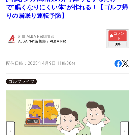
で“眠くなりにくい体”が作れる！【ゴルフ帰
りの居眠り運転予防】
コメン
所属
ALBA Net編集部
ト
ALBA Net編集部
/
ALBA Net
0
件
配信日時：
2025年4月9日 11時30分
ゴルフライフ