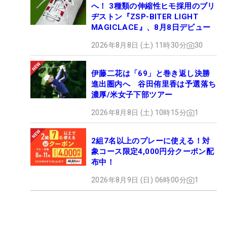
へ！ 3種類の伸縮性ヒモ採用のブリ
ヂストン『ZSP-BITER LIGHT
MAGICLACE』、8月8日デビュー
2026年8月8日 (土) 11時30分
30
伊藤二花は「69」と巻き返し決勝
進出圏内へ 谷田侑里香は予選落ち
濃厚/米女子下部ツアー
2026年8月8日 (土) 10時15分
1
2組7名以上のプレーに使える！対
象コース限定4,000円分クーポン配
布中！
2026年8月9日 (日) 06時00分
1