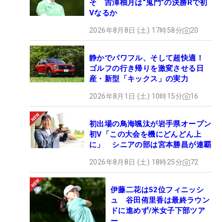
そ 吉澤柚月は“鬼門”の決勝Rで初
Vなるか
2026年8月8日 (土) 17時58分
20
静かでパワフル、そして超快適！
ゴルフの行き帰りを激変させる日
産・新型「キックス」の実力
2026年8月1日 (土) 10時15分
16
初出場の鳥海颯汰が岩手県オープン
初V「この大会を機にどんどん上
に」 シニアの部は宮本勝昌が連覇
2026年8月8日 (土) 18時25分
72
伊藤二花は52位フィニッシ
ュ 谷田侑里香は最終ラウン
ドに進めず/米女子下部ツア
ー