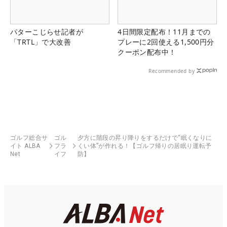
パターこじらせ記者が
4日間限定配布！11月までの
「TRTL」で大改善
プレーに2回使える1,500円分
クーポン配布中！
Recommended by
ゴルフ総合サ
ゴル
夕方に階段の昇り降りをするだけで“眠くなりに
イト ALBA
フラ
くい体”が作れる！【ゴルフ帰りの居眠り運転予
Net
イフ
防】