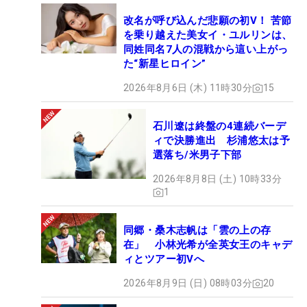
改名が呼び込んだ悲願の初V！ 苦節
を乗り越えた美女イ・ユルリンは、
同姓同名7人の混戦から這い上がっ
た“新星ヒロイン”
2026年8月6日 (木) 11時30分
15
石川遼は終盤の4連続バーデ
ィで決勝進出 杉浦悠太は予
選落ち/米男子下部
2026年8月8日 (土) 10時33分
1
同郷・桑木志帆は「雲の上の存
在」 小林光希が全英女王のキャデ
ィとツアー初Vへ
2026年8月9日 (日) 08時03分
20