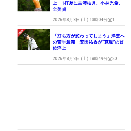
上 1打差に吉澤柚月、小林光希、
全美貞
2026年8月8日 (土) 13時04分
1
「打ち方が変わってしまう」洋芝へ
の苦手意識 安田祐香が“克服”の首
位浮上
2026年8月8日 (土) 18時49分
20