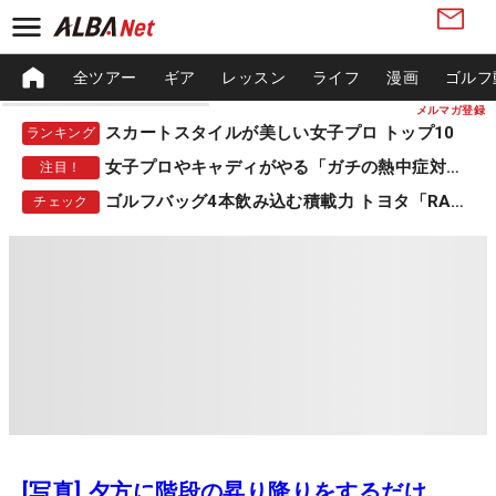
全ツアー
ギア
レッスン
ライフ
漫画
ゴルフ
メルマガ登録
スカートスタイルが美しい女子プロ トップ10
ランキング
女子プロやキャディがやる「ガチの熱中症対策」
注目！
ゴルフバッグ4本飲み込む積載力 トヨタ「RAV4」
チェック
[写真] 夕方に階段の昇り降りをするだけ