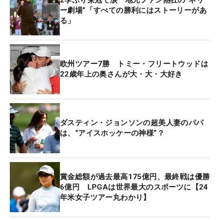
ー劇場”「すべての勝利にはストーリーがあ
る」
欧州ツアー7勝 トミー・フリートウッドは
22歳年上の奥さんが大・大・大好き
ダスティン・ジョンソンの超美人妻のパパ
は、“アイスホッケーの神様”？
賞金総額が過去最高175億円、最終戦は優勝
6億円 LPGAは世界最大のスポーツに【24
年米女子ツアー丸わかり】