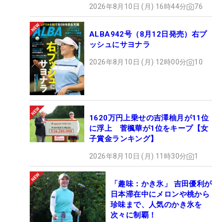
2026年8月10日 (月) 16時44分
76
ALBA942号（8月12日発売）右プ
ッシュにサヨナラ
2026年8月10日 (月) 12時00分
10
1620万円上乗せの吉澤柚月が11位
に浮上 菅楓華が1位をキープ【女
子賞金ランキング】
2026年8月10日 (月) 11時30分
1
「趣味：かき氷」 吉田優利が
日本滞在中にメロンや桃から
珍味まで、人気のかき氷を
次々に制覇！