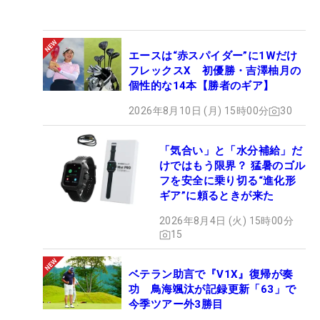
エースは“赤スパイダー”に1Wだけ
フレックスX 初優勝・吉澤柚月の
個性的な14本【勝者のギア】
2026年8月10日 (月) 15時00分
30
「気合い」と「水分補給」だ
けではもう限界？ 猛暑のゴル
フを安全に乗り切る“進化形
ギア”に頼るときが来た
2026年8月4日 (火) 15時00分
15
ベテラン助言で『V1X』復帰が奏
功 鳥海颯汰が記録更新「63」で
今季ツアー外3勝目