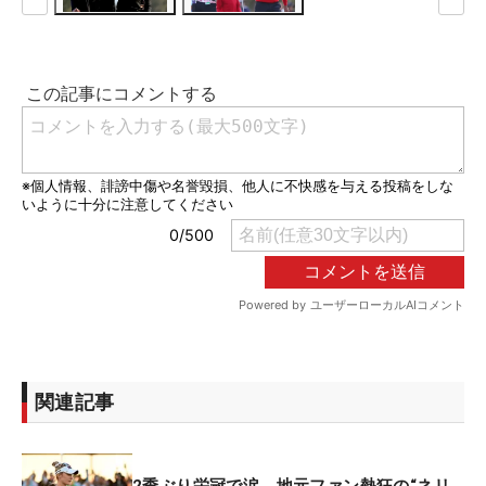
関連記事
2季ぶり栄冠で涙 地元ファン熱狂の“ネリ