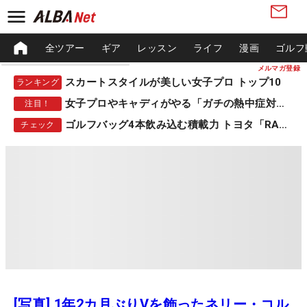
全ツアー
ギア
レッスン
ライフ
漫画
ゴルフ
メルマガ登録
スカートスタイルが美しい女子プロ トップ10
ランキング
女子プロやキャディがやる「ガチの熱中症対策」
注目！
ゴルフバッグ4本飲み込む積載力 トヨタ「RAV4」
チェック
[写真] 1年2カ月ぶりVを飾ったネリー・コル