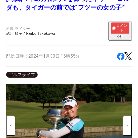
ダも、タイガーの前では“フツーの女の子”
コメン
所属
ライター
ト
武川 玲子
/
Reiko Takekawa
0
件
配信日時：
2024年1月30日 16時55分
ゴルフライフ