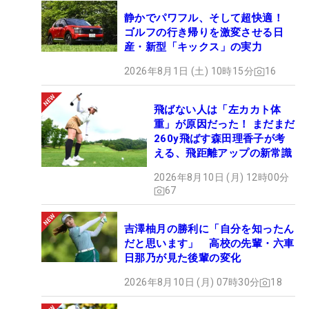
静かでパワフル、そして超快適！
ゴルフの行き帰りを激変させる日
産・新型「キックス」の実力
2026年8月1日 (土) 10時15分
16
飛ばない人は「左カカト体
重」が原因だった！ まだまだ
260y飛ばす森田理香子が考
える、飛距離アップの新常識
2026年8月10日 (月) 12時00分
67
吉澤柚月の勝利に「自分を知ったん
だと思います」 高校の先輩・六車
日那乃が見た後輩の変化
2026年8月10日 (月) 07時30分
18