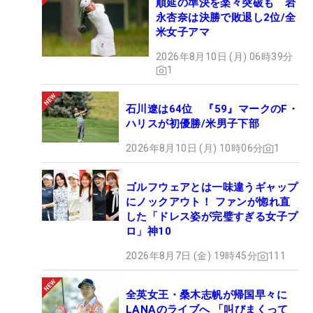
順延の準決を楽々突破も 岩
永杏奈は決勝で敗退し2位/全
米女子アマ
2026年8月10日 (月) 06時39分
1
石川遼は64位 『59』マークのF・
ハリスが初優勝/米男子下部
2026年8月10日 (月) 10時06分
1
ゴルフウェアとは一味違うギャップ
にノックアウト！ ファンが惚れ直
した「ドレス姿が完璧すぎる女子プ
ロ」神10
2026年8月7日 (金) 19時45分
111
全英女王・桑木志帆が帰国早々に
LANAのライブへ 「叫びまくって