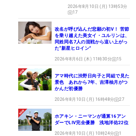
2026年8月10日 (月) 13時53分
17
改名が呼び込んだ悲願の初V！ 苦節
を乗り越えた美女イ・ユルリンは、
同姓同名7人の混戦から這い上がっ
た“新星ヒロイン”
2026年8月6日 (木) 11時30分
15
アマ時代に渋野日向子と同組で見た
景色 あれから7年、吉澤柚月がつ
かんだ初優勝
2026年8月10日 (月) 16時48分
27
ホアキン・ニーマンが通算16アン
ダーでLIV完全優勝 浅地洋佑22位
2026年8月10日 (月) 10時24分
1