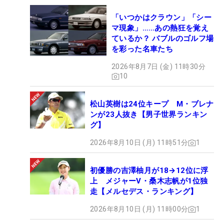
「いつかはクラウン」「シー
マ現象」……あの熱狂を覚え
ているか？ バブルのゴルフ場
を彩った名車たち
2026年8月7日 (金) 11時30分
10
松山英樹は24位キープ M・ブレナ
ンが23人抜き【男子世界ランキン
グ】
2026年8月10日 (月) 11時51分
1
初優勝の吉澤柚月が18→12位に浮
上 メジャーV・桑木志帆が1位独
走【メルセデス・ランキング】
2026年8月10日 (月) 11時00分
1