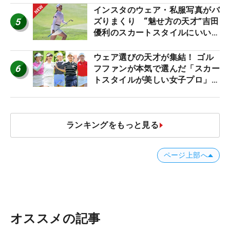
インスタのウェア・私服写真がバ
5
ズりまくり “魅せ方の天才”吉田
優利のスカートスタイルにいい
ね！【ファンが選ぶ神10】
ウェア選びの天才が集結！ ゴル
6
フファンが本気で選んだ「スカー
トスタイルが美しい女子プロ」神
10
ランキングをもっと見る
ページ上部へ
オススメの記事