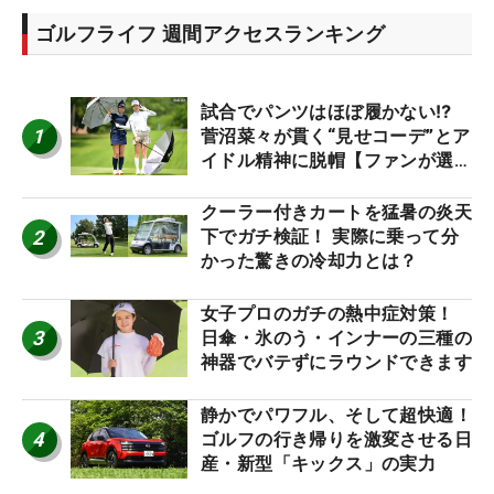
ゴルフライフ 週間アクセスランキング
試合でパンツはほぼ履かない⁉
1
菅沼菜々が貫く“見せコーデ”とア
イドル精神に脱帽【ファンが選ぶ
神10】
クーラー付きカートを猛暑の炎天
2
下でガチ検証！ 実際に乗って分
かった驚きの冷却力とは？
女子プロのガチの熱中症対策！
3
日傘・氷のう・インナーの三種の
神器でバテずにラウンドできます
静かでパワフル、そして超快適！
4
ゴルフの行き帰りを激変させる日
産・新型「キックス」の実力