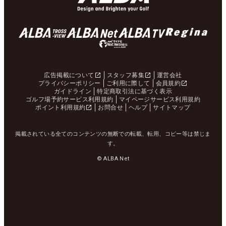
広告掲載について
スタッフ募集
運営会社
プライバシーポリシー
ご利用に際して
会員規約
ガイドライン
特定商取引法に基づく表示
ゴルフ場予約サービス利用規約
マイページサービス利用規約
ポイント利用規約
お問合せ
ヘルプ
サイトマップ
掲載されている全てのコンテンツの無断での転載、転用、コピー等は禁じま
す。
© ALBA Net