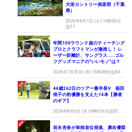
大栄カントリー俱楽部（千葉
県）
2026年8月1日 (土) 10時00分
11
年間100ラウンド超のティーチング
プロとクラフトマンが激推し！ レ
ーザー距離計、サングラス……ゴル
フグッズマニアの“いいモノ”は？
2026年7月30日 (木) 16時38分
54
44歳262日のツアー最年長V 福田
侑子の初優勝を支えた14本【勝者
のギア】
2026年8月6日 (木) 08時55分
32
岩永杏奈が単独首位発進、廣吉優梨