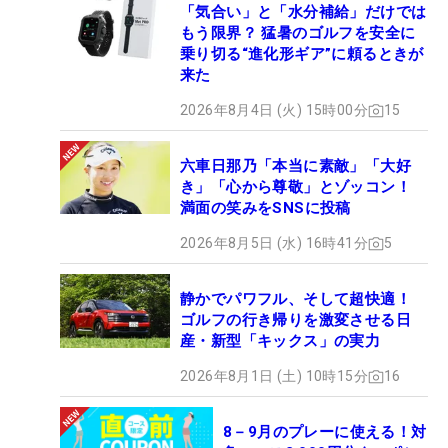
「気合い」と「水分補給」だけでは
もう限界？ 猛暑のゴルフを安全に
乗り切る“進化形ギア”に頼るときが
来た
2026年8月4日 (火) 15時00分
15
六車日那乃「本当に素敵」「大好
き」「心から尊敬」とゾッコン！
満面の笑みをSNSに投稿
2026年8月5日 (水) 16時41分
5
静かでパワフル、そして超快適！
ゴルフの行き帰りを激変させる日
産・新型「キックス」の実力
2026年8月1日 (土) 10時15分
16
8－9月のプレーに使える！対