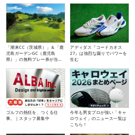
「潮来CC（茨城県）」＆「鹿
アディダス『コードカオス
児島ガーデンGC（鹿児島
27』は強烈な蹴りでパワーを
県）」の無料プレー券が当た
生む
る！！
ゴルフの熱狂を、つくる仕
今年も男女プロが強い「キャ
事。｜スタッフ募集中
ロウェイ」のニュース一覧は
こちら！