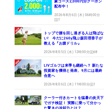
象コース2,000円分クーポン
配布中！
2026年8月6日 (木) 06時00分
1
トップで腰を回し過ぎる人は飛ばな
い! 今だに260y飛ぶ森田理香子が
教える『お腹ドリル』
2026年8月5日 (水) 12時00分
68
LIVゴルフは来季も継続へ？ 新たな
投資家を獲得と発表、9月には最終
合意へ
2026年8月6日 (木) 11時00分
1
クーラー付きカートを猛暑の炎天下
でガチ検証！ 実際に乗って分かっ
た驚きの冷却力とは？