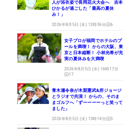
人が浴衣姿で長岡花火大会へ 吉本
ひかるが過ごした「最高の夏休
み！」
2026年8月5日 (水) 12時36分
6
女子プロが福岡でホテルのプ
ールを満喫！ からの大阪、東
京と日本縦断！ 小林光希が充
実の夏休みを大満喫
2026年8月5日 (水) 16時17分
17
青木瀬令奈が木梨憲武&所ジョージ
とラジオで共演！ からの、そのま
まゴルフへ「ずーーーーっと笑って
ました」
2026年8月5日 (水) 13時14分
5