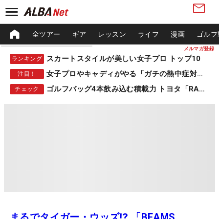
全ツアー
ギア
レッスン
ライフ
漫画
ゴルフ
メルマガ登録
スカートスタイルが美しい女子プロ トップ10
ランキング
女子プロやキャディがやる「ガチの熱中症対策」
注目！
ゴルフバッグ4本飲み込む積載力 トヨタ「RAV4」
チェック
まるでタイガー・ウッズ⁉ 「BEAMS