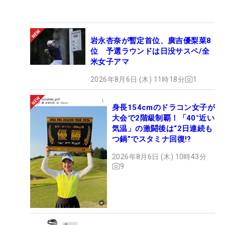
岩永杏奈が暫定首位、廣吉優梨菜8
位 予選ラウンドは日没サスペ/全
米女子アマ
2026年8月6日 (木) 11時18分
1
身長154cmのドラコン女子が
大会で2階級制覇！「40°近い
気温」の激闘後は“2日連続も
つ鍋”でスタミナ回復!?
2026年8月6日 (木) 10時43分
9