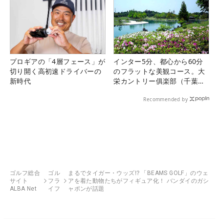
プロギアの「4層フェース」が
インター5分、都心から60分
切り開く高初速ドライバーの
のフラットな美観コース。大
新時代
栄カントリー俱楽部（千葉
県）
Recommended by
ゴルフ総合
ゴル
まるでタイガー・ウッズ⁉ 「BEAMS GOLF」のウェ
サイト
フラ
アを着た動物たちがフィギュア化！ バンダイのガシ
ALBA Net
イフ
ャポンが話題