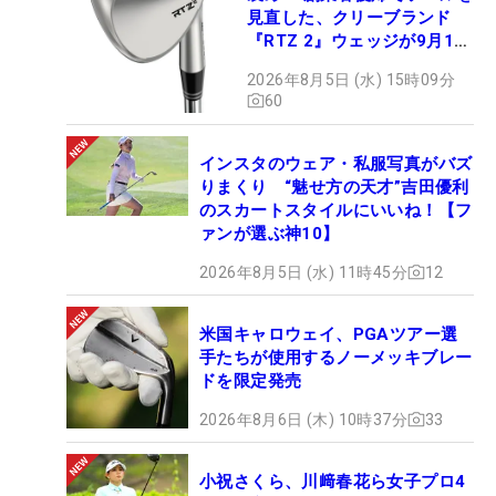
見直した、クリーブランド
『RTZ 2』ウェッジが9月12
日デビュー
2026年8月5日 (水) 15時09分
60
インスタのウェア・私服写真がバズ
りまくり “魅せ方の天才”吉田優利
のスカートスタイルにいいね！【フ
ァンが選ぶ神10】
2026年8月5日 (水) 11時45分
12
米国キャロウェイ、PGAツアー選
手たちが使用するノーメッキブレー
ドを限定発売
2026年8月6日 (木) 10時37分
33
小祝さくら、川﨑春花ら女子プロ4