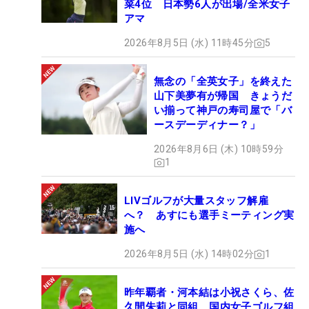
菜4位 日本勢6人が出場/全米女子
アマ
2026年8月5日 (水) 11時45分
5
無念の「全英女子」を終えた
山下美夢有が帰国 きょうだ
い揃って神戸の寿司屋で「バ
ースデーディナー？」
2026年8月6日 (木) 10時59分
1
LIVゴルフが大量スタッフ解雇
へ？ あすにも選手ミーティング実
施へ
2026年8月5日 (水) 14時02分
1
昨年覇者・河本結は小祝さくら、佐
久間朱莉と同組 国内女子ゴルフ組