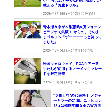
い! 今だに260y飛ぶ森田理香子が
教える『お腹ドリル』
2026年8月5日 (水) 12時00分
68
青木瀬令奈が木梨憲武&所ジョージ
とラジオで共演！ からの、そのま
まゴルフへ「ずーーーーっと笑って
ました」
2026年8月5日 (水) 13時14分
5
米国キャロウェイ、PGAツアー選
手たちが使用するノーメッキブレー
ドを限定発売
2026年8月6日 (木) 10時37分
33
“ツヨカワ”の代表格！ メジャ
ーキラーの21歳、ユ・ヒョン
ジョは韓国年間女王の実力者