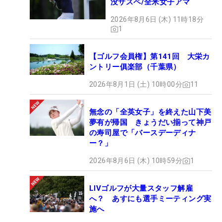
没サスペ/全米女子アマ
2026年8月6日 (木) 11時18分
1
【ゴルフ会員権】第141回 大栄カ
ントリー俱楽部（千葉県）
2026年8月1日 (土) 10時00分
11
無念の「全英女子」を終えた山下美
夢有が帰国 きょうだい揃って神戸
の寿司屋で「バースデーディナ
ー？」
2026年8月6日 (木) 10時59分
1
LIVゴルフが大量スタッフ解雇
へ？ あすにも選手ミーティング実
施へ