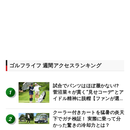
ゴルフライフ 週間アクセスランキング
試合でパンツはほぼ履かない⁉
1
菅沼菜々が貫く“見せコーデ”とア
イドル精神に脱帽【ファンが選ぶ
神10】
クーラー付きカートを猛暑の炎天
2
下でガチ検証！ 実際に乗って分
かった驚きの冷却力とは？