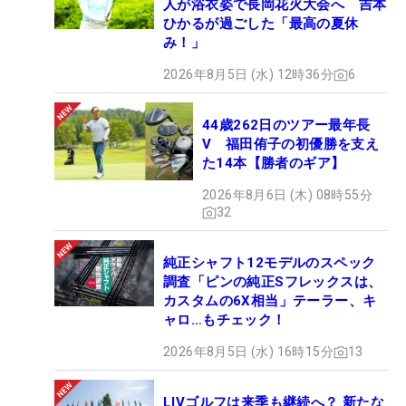
人が浴衣姿で長岡花火大会へ 吉本
ひかるが過ごした「最高の夏休
み！」
2026年8月5日 (水) 12時36分
6
44歳262日のツアー最年長
V 福田侑子の初優勝を支え
た14本【勝者のギア】
2026年8月6日 (木) 08時55分
32
純正シャフト12モデルのスペック
調査「ピンの純正Sフレックスは、
カスタムの6X相当」テーラー、キ
ャロ…もチェック！
2026年8月5日 (水) 16時15分
13
LIVゴルフは来季も継続へ？ 新たな