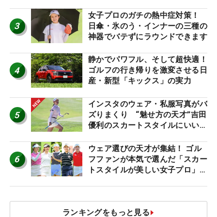
女子プロのガチの熱中症対策！
3
日傘・氷のう・インナーの三種の
神器でバテずにラウンドできます
静かでパワフル、そして超快適！
4
ゴルフの行き帰りを激変させる日
産・新型「キックス」の実力
インスタのウェア・私服写真がバ
5
ズりまくり “魅せ方の天才”吉田
優利のスカートスタイルにいい
ね！【ファンが選ぶ神10】
ウェア選びの天才が集結！ ゴル
6
フファンが本気で選んだ「スカー
トスタイルが美しい女子プロ」神
10
ランキングをもっと見る