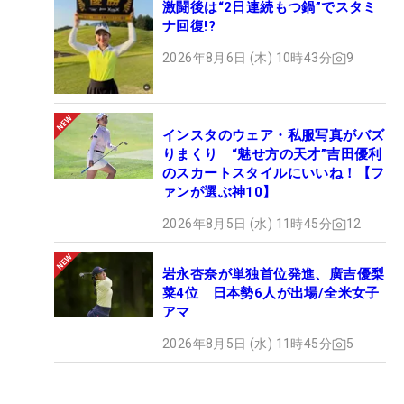
激闘後は“2日連続もつ鍋”でスタミ
ナ回復!?
2026年8月6日 (木) 10時43分
9
インスタのウェア・私服写真がバズ
りまくり “魅せ方の天才”吉田優利
のスカートスタイルにいいね！【フ
ァンが選ぶ神10】
2026年8月5日 (水) 11時45分
12
岩永杏奈が単独首位発進、廣吉優梨
菜4位 日本勢6人が出場/全米女子
アマ
2026年8月5日 (水) 11時45分
5