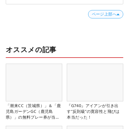
ページ上部へ
オススメの記事
「潮来CC（茨城県）」＆「鹿
『G740』アイアンが引き出
児島ガーデンGC（鹿児島
す“反則級”の寛容性と飛びは
県）」の無料プレー券が当た
本当だった！
る！！