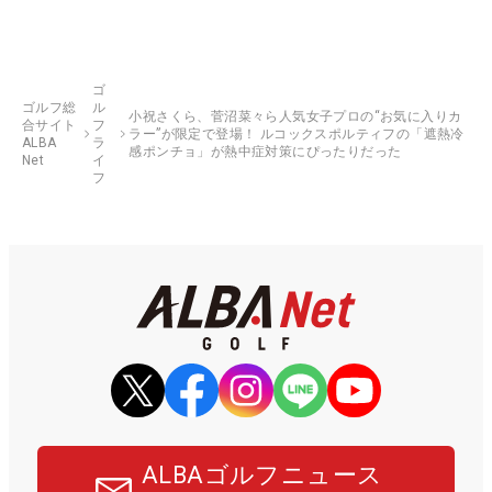
ゴ
ゴルフ総
ル
小祝さくら、菅沼菜々ら人気女子プロの“お気に入りカ
合サイト
フ
ラー”が限定で登場！ ルコックスポルティフの「遮熱冷
ALBA
ラ
感ポンチョ」が熱中症対策にぴったりだった
Net
イ
フ
ALBAゴルフニュース