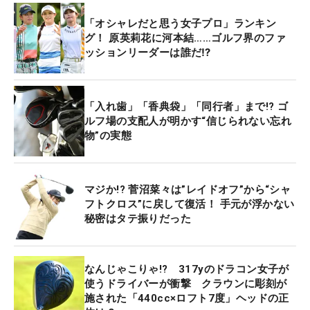
「オシャレだと思う女子プロ」ランキン
グ！ 原英莉花に河本結……ゴルフ界のファ
ッションリーダーは誰だ⁉
「入れ歯」「香典袋」「同行者」まで!? ゴ
ルフ場の支配人が明かす“信じられない忘れ
物”の実態
マジか!? 菅沼菜々は”レイドオフ”から“シャ
フトクロス”に戻して復活！ 手元が浮かない
秘密はタテ振りだった
なんじゃこりゃ!? 317yのドラコン女子が
使うドライバーが衝撃 クラウンに彫刻が
施された「440cc×ロフト7度」ヘッドの正