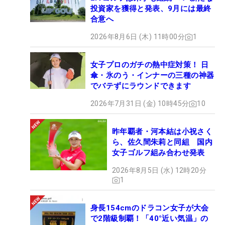
投資家を獲得と発表、9月には最終
合意へ
2026年8月6日 (木) 11時00分
1
女子プロのガチの熱中症対策！ 日
傘・氷のう・インナーの三種の神器
でバテずにラウンドできます
2026年7月31日 (金) 10時45分
10
昨年覇者・河本結は小祝さく
ら、佐久間朱莉と同組 国内
女子ゴルフ組み合わせ発表
2026年8月5日 (水) 12時20分
1
身長154cmのドラコン女子が大会
で2階級制覇！「40°近い気温」の