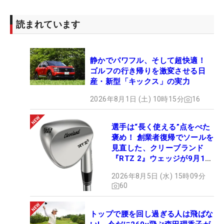
読まれています
静かでパワフル、そして超快適！
ゴルフの行き帰りを激変させる日
産・新型「キックス」の実力
2026年8月1日 (土) 10時15分
16
選手は“長く使える”点をべた
褒め！ 創業者復帰でソールを
見直した、クリーブランド
『RTZ 2』ウェッジが9月12
日デビュー
2026年8月5日 (水) 15時09分
60
トップで腰を回し過ぎる人は飛ばな