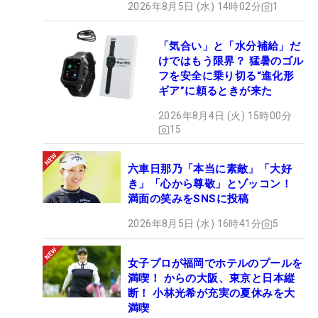
2026年8月5日 (水) 14時02分
1
「気合い」と「水分補給」だ
けではもう限界？ 猛暑のゴル
フを安全に乗り切る“進化形
ギア”に頼るときが来た
2026年8月4日 (火) 15時00分
15
六車日那乃「本当に素敵」「大好
き」「心から尊敬」とゾッコン！
満面の笑みをSNSに投稿
2026年8月5日 (水) 16時41分
5
女子プロが福岡でホテルのプールを
満喫！ からの大阪、東京と日本縦
断！ 小林光希が充実の夏休みを大
満喫