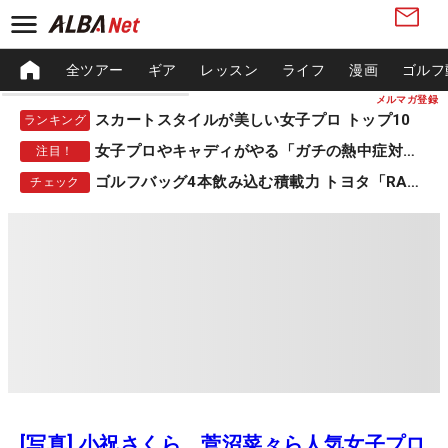
全ツアー
ギア
レッスン
ライフ
漫画
ゴルフ
メルマガ登録
スカートスタイルが美しい女子プロ トップ10
ランキング
女子プロやキャディがやる「ガチの熱中症対策」
注目！
ゴルフバッグ4本飲み込む積載力 トヨタ「RAV4」
チェック
[写真] 小祝さくら、菅沼菜々ら人気女子プロ