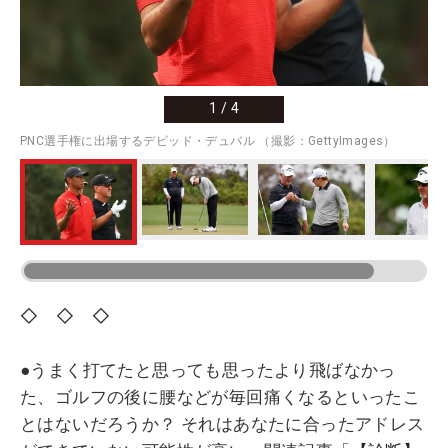
1
/
4
PNC選手権に出場するデビッド・デュバル （撮影：GettyImages）
◇ ◇ ◇
●うまく打てたと思っても思ったより飛ばなかっ
た、ゴルフの後に腰などが毎回痛くなるといったこ
とはないだろうか？ それはあなたに合ったアドレス