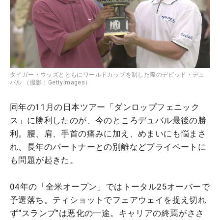
タイガー・ウッズとともにワールドカップを制した際のデビッド・デュ
バル （撮影：GettyImages）
同年の11月の日本ツアー「ダンロップフェニック
ス」に勝利したのが、今のところデュバル最後の勝
利。腰、肩、手首の痛みに加え、めまいにも悩まさ
れ、長年のパートナーとの別離などプライベートに
も問題が起きた。
04年の「全米オープン」ではトータル25オーバーで
予選落ち。ティショットでフェアウェイを捉え切れ
ず“スランプ”は悪化の一途。キャリアの終焉がささ