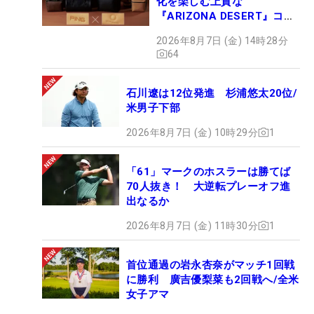
化を楽しむ上質な
『ARIZONA DESERT』コレ
クション、9月15日限定デビ
2026年8月7日 (金) 14時28分
ュー
64
石川遼は12位発進 杉浦悠太20位/
米男子下部
2026年8月7日 (金) 10時29分
1
「61」マークのホスラーは勝てば
70人抜き！ 大逆転プレーオフ進
出なるか
2026年8月7日 (金) 11時30分
1
首位通過の岩永杏奈がマッチ1回戦
に勝利 廣吉優梨菜も2回戦へ/全米
女子アマ