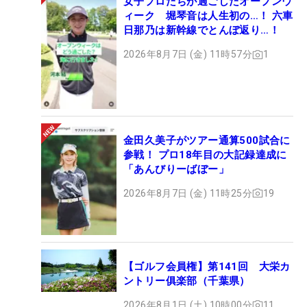
女子プロたちが過ごしたオープンウ
ィーク 堀琴音は人生初の…！ 六車
日那乃は新幹線でとんぼ返り…！
2026年8月7日 (金) 11時57分
1
金田久美子がツアー通算500試合に
参戦！ プロ18年目の大記録達成に
「あんびりーばぼー」
2026年8月7日 (金) 11時25分
19
【ゴルフ会員権】第141回 大栄カ
ントリー俱楽部（千葉県）
2026年8月1日 (土) 10時00分
11