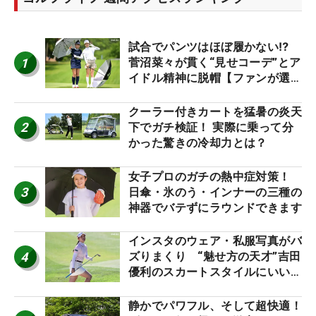
試合でパンツはほぼ履かない⁉
1
菅沼菜々が貫く“見せコーデ”とア
イドル精神に脱帽【ファンが選ぶ
神10】
クーラー付きカートを猛暑の炎天
2
下でガチ検証！ 実際に乗って分
かった驚きの冷却力とは？
女子プロのガチの熱中症対策！
3
日傘・氷のう・インナーの三種の
神器でバテずにラウンドできます
インスタのウェア・私服写真がバ
4
ズりまくり “魅せ方の天才”吉田
優利のスカートスタイルにいい
ね！【ファンが選ぶ神10】
静かでパワフル、そして超快適！