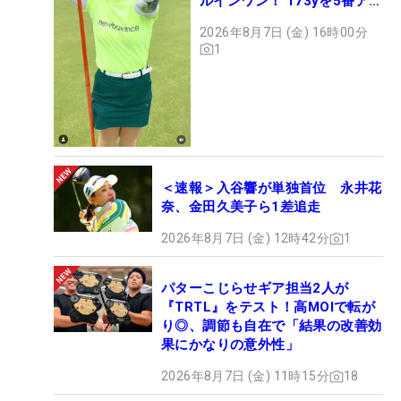
ルインワン！ 173yを5番アイ
アンで会心のショット
2026年8月7日 (金) 16時00分
1
＜速報＞入谷響が単独首位 永井花
奈、金田久美子ら1差追走
2026年8月7日 (金) 12時42分
1
パターこじらせギア担当2人が
『TRTL』をテスト！高MOIで転が
り◎、調節も自在で「結果の改善効
果にかなりの意外性」
2026年8月7日 (金) 11時15分
18