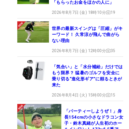
「もらったお金をほかの人に」
2026年8月7日 (金) 18時10分
19
世界の最新スイングは「圧縮」がキ
ーワード！ 久常涼が飛んで曲がら
ない理由
2026年8月7日 (金) 12時00分
35
「気合い」と「水分補給」だけでは
もう限界？ 猛暑のゴルフを安全に
乗り切る“進化形ギア”に頼るときが
来た
2026年8月4日 (火) 15時00分
15
「パーティーしようぜ！」身
長154cmの小さなドラコン女
子・鈴木真緒が人生初のホー