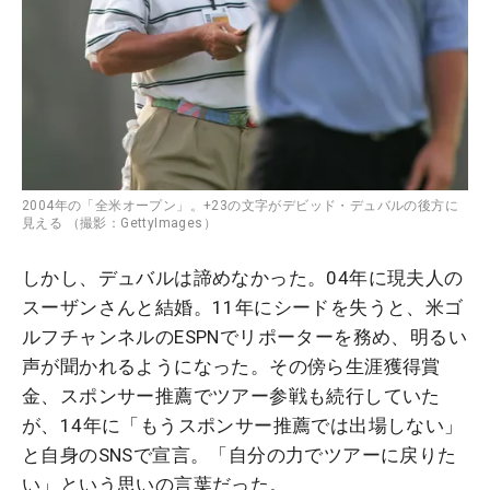
2004年の「全米オープン」。+23の文字がデビッド・デュバルの後方に
見える （撮影：GettyImages）
しかし、デュバルは諦めなかった。04年に現夫人の
スーザンさんと結婚。11年にシードを失うと、米ゴ
ルフチャンネルのESPNでリポーターを務め、明るい
声が聞かれるようになった。その傍ら生涯獲得賞
金、スポンサー推薦でツアー参戦も続行していた
が、14年に「もうスポンサー推薦では出場しない」
と自身のSNSで宣言。「自分の力でツアーに戻りた
い」という思いの言葉だった。