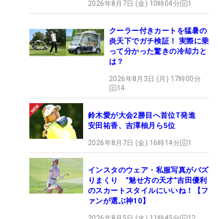
2026年8月7日 (金) 10時04分
1
クーラー付きカートを猛暑の
炎天下でガチ検証！ 実際に乗
って分かった驚きの冷却力と
は？
2026年8月3日 (月) 17時00分
14
鈴木愛が大会2勝目へ首位T発進
安田祐香、吉澤柚月ら5位
2026年8月7日 (金) 16時14分
1
インスタのウェア・私服写真がバズ
りまくり “魅せ方の天才”吉田優利
のスカートスタイルにいいね！【フ
ァンが選ぶ神10】
2026年8月5日 (水) 11時45分
12