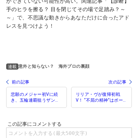
ができていない可能性が高い。関連記事「
【診断】
手のヒラを擦る？ 目を閉じてその場で足踏み？～
～
」で、不思議な動きからあなただけに合ったアド
レスを見つけよう！
意外と知らない？ 海外プロの裏顔
連載
前の記事
次の記事
悲願のメジャー初Vに続
リリア・ヴが復帰初戦
き、五輪連覇狙うザンダ
V！ “不屈の精神”はボー
ー・シャウフェレ 第二
ト難民だった祖父譲り!?
の故郷は「大好きな日
本」!?