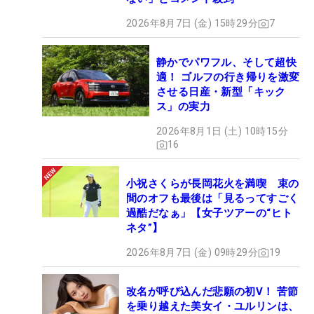
2026年8月7日 (金) 15時29分
7
静かでパワフル、そして超快
適！ ゴルフの行き帰りを激変
させる日産・新型「キック
ス」の実力
2026年8月1日 (土) 10時15分
16
小祝さくらが長岡花火を満喫 束の
間のオフも最後は「見るってすごく
過酷だなぁ」【女子ツアーの“ヒト
ネタ”】
2026年8月7日 (金) 09時29分
19
改名が呼び込んだ悲願の初V！ 苦節
を乗り越えた美女イ・ユルリンは、