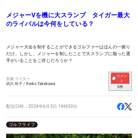
メジャーVを機に大スランプ タイガー最大
のライバルは今何をしている？
メジャー大会を制することができるゴルファーはほんの一握り
だけ。しかし、メジャーを制したことで大スランプに陥った選
手がいることをご存じだろうか？
コメン
所属
ライター
ト
武川 玲子
/
Reiko Takekawa
0
件
配信日時：
2024年6月3日 14時30分
ゴルフライフ