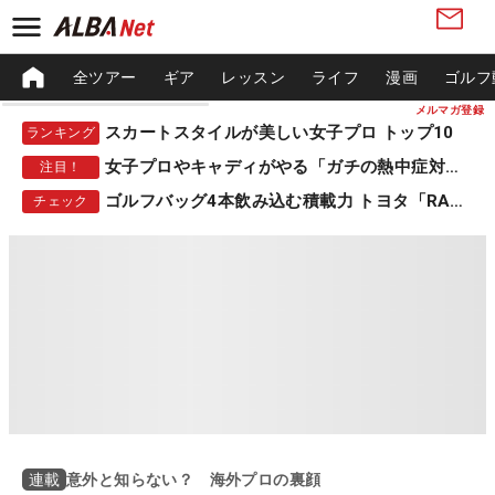
全ツアー
ギア
レッスン
ライフ
漫画
ゴルフ
メルマガ登録
スカートスタイルが美しい女子プロ トップ10
ランキング
女子プロやキャディがやる「ガチの熱中症対策」
注目！
ゴルフバッグ4本飲み込む積載力 トヨタ「RAV4」
チェック
意外と知らない？ 海外プロの裏顔
連載