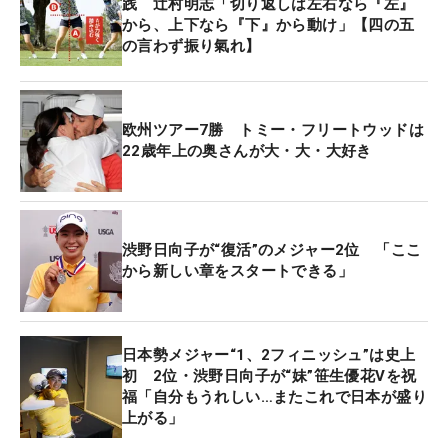
践 辻村明志「切り返しは左右なら『左』
から、上下なら『下』から動け」【四の五
の言わず振り氣れ】
欧州ツアー7勝 トミー・フリートウッドは
22歳年上の奥さんが大・大・大好き
渋野日向子が“復活”のメジャー2位 「ここ
から新しい章をスタートできる」
日本勢メジャー“1、2フィニッシュ”は史上
初 2位・渋野日向子が“妹”笹生優花Vを祝
福「自分もうれしい…またこれで日本が盛り
上がる」