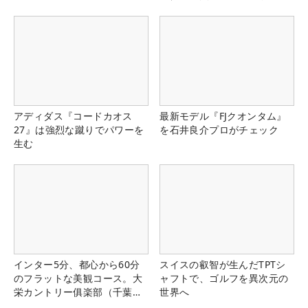
る！！
アディダス『コードカオス
最新モデル『FJクオンタム』
27』は強烈な蹴りでパワーを
を石井良介プロがチェック
生む
インター5分、都心から60分
スイスの叡智が生んだTPTシ
のフラットな美観コース。大
ャフトで、ゴルフを異次元の
栄カントリー俱楽部（千葉
世界へ
県）