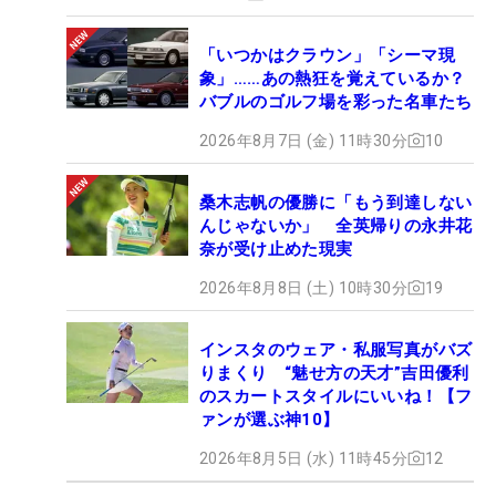
「いつかはクラウン」「シーマ現
象」……あの熱狂を覚えているか？
バブルのゴルフ場を彩った名車たち
2026年8月7日 (金) 11時30分
10
桑木志帆の優勝に「もう到達しない
んじゃないか」 全英帰りの永井花
奈が受け止めた現実
2026年8月8日 (土) 10時30分
19
インスタのウェア・私服写真がバズ
りまくり “魅せ方の天才”吉田優利
のスカートスタイルにいいね！【フ
ァンが選ぶ神10】
2026年8月5日 (水) 11時45分
12