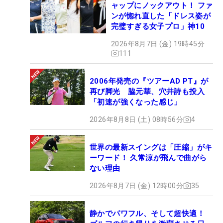
ャップにノックアウト！ ファ
ンが惚れ直した「ドレス姿が
完璧すぎる女子プロ」神10
2026年8月7日 (金) 19時45分
111
2006年発売の『ツアーAD PT』が
再び脚光 脇元華、穴井詩も投入
「初速が強くなった感じ」
2026年8月8日 (土) 08時56分
4
世界の最新スイングは「圧縮」がキ
ーワード！ 久常涼が飛んで曲がら
ない理由
2026年8月7日 (金) 12時00分
35
静かでパワフル、そして超快適！