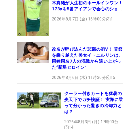
木真緒が人生初のホールインワン！
173yを5番アイアンで会心のショッ
ト
2026年8月7日 (金) 16時00分
1
改名が呼び込んだ悲願の初V！ 苦節
を乗り越えた美女イ・ユルリンは、
同姓同名7人の混戦から這い上がっ
た“新星ヒロイン”
2026年8月6日 (木) 11時30分
15
クーラー付きカートを猛暑の
炎天下でガチ検証！ 実際に乗
って分かった驚きの冷却力と
は？
2026年8月3日 (月) 17時00分
14