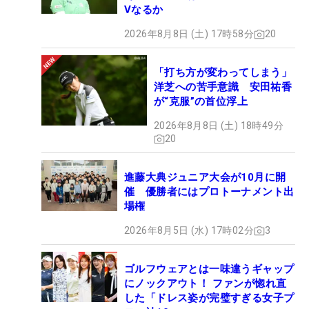
Vなるか
2026年8月8日 (土) 17時58分
20
「打ち方が変わってしまう」
洋芝への苦手意識 安田祐香
が“克服”の首位浮上
2026年8月8日 (土) 18時49分
20
進藤大典ジュニア大会が10月に開
催 優勝者にはプロトーナメント出
場権
2026年8月5日 (水) 17時02分
3
ゴルフウェアとは一味違うギャップ
にノックアウト！ ファンが惚れ直
した「ドレス姿が完璧すぎる女子プ