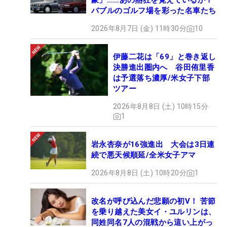
象」……あの熱狂を覚えているか？
バブルのゴルフ場を彩った名車たち
2026年8月7日 (金) 11時30分
10
伊藤二花は「69」と巻き返し
決勝進出圏内へ 谷田侑里香
は予選落ち濃厚/米女子下部
ツアー
2026年8月8日 (土) 10時15分
1
岩永杏奈が16強進出 大会は3日連
続で悪天候順延/全米女子アマ
2026年8月8日 (土) 10時20分
1
改名が呼び込んだ悲願の初V！ 苦節
を乗り越えた美女イ・ユルリンは、
同姓同名7人の混戦から這い上がっ