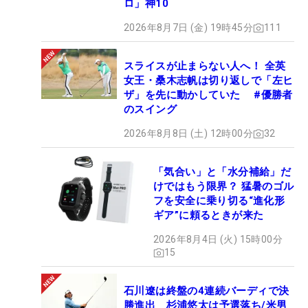
ロ」神10
2026年8月7日 (金) 19時45分
111
スライスが止まらない人へ！ 全英
女王・桑木志帆は切り返しで「左ヒ
ザ」を先に動かしていた #優勝者
のスイング
2026年8月8日 (土) 12時00分
32
「気合い」と「水分補給」だ
けではもう限界？ 猛暑のゴル
フを安全に乗り切る“進化形
ギア”に頼るときが来た
2026年8月4日 (火) 15時00分
15
石川遼は終盤の4連続バーディで決
勝進出 杉浦悠太は予選落ち/米男