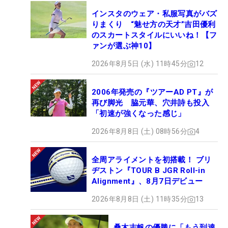
インスタのウェア・私服写真がバズ
りまくり “魅せ方の天才”吉田優利
のスカートスタイルにいいね！【フ
ァンが選ぶ神10】
2026年8月5日 (水) 11時45分
12
2006年発売の『ツアーAD PT』が
再び脚光 脇元華、穴井詩も投入
「初速が強くなった感じ」
2026年8月8日 (土) 08時56分
4
全周アライメントを初搭載！ ブリ
ヂストン『TOUR B JGR Roll-in
Alignment』、8月7日デビュー
2026年8月8日 (土) 11時35分
13
桑木志帆の優勝に「もう到達