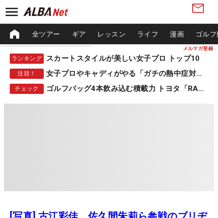
全ツアー
ギア
レッスン
ライフ
漫画
ゴルフ
メルマガ登録
スカートスタイルが美しい女子プロ トップ10
ランキング
女子プロやキャディがやる「ガチの熱中症対策」
注目！
ゴルフバッグ4本飲み込む積載力 トヨタ「RAV4」
チェック
[写真] 古江彩佳、佐久間朱莉ら参戦のブリヂ