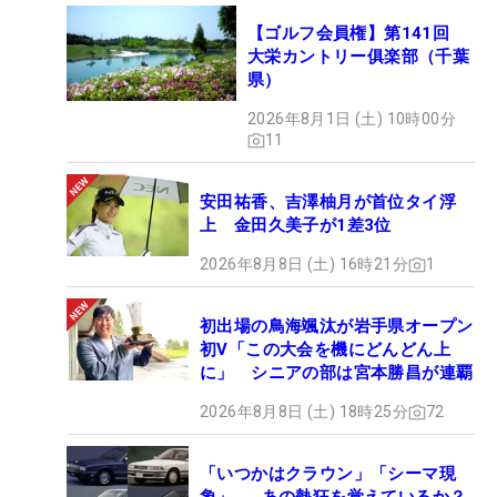
【ゴルフ会員権】第141回
大栄カントリー俱楽部（千葉
県）
2026年8月1日 (土) 10時00分
11
安田祐香、吉澤柚月が首位タイ浮
上 金田久美子が1差3位
2026年8月8日 (土) 16時21分
1
初出場の鳥海颯汰が岩手県オープン
初V「この大会を機にどんどん上
に」 シニアの部は宮本勝昌が連覇
2026年8月8日 (土) 18時25分
72
「いつかはクラウン」「シーマ現