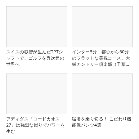
スイスの叡智が生んだTPTシ
インター5分、都心から60分
ャフトで、ゴルフを異次元の
のフラットな美観コース。大
世界へ
栄カントリー俱楽部（千葉
県）
アディダス『コードカオス
猛暑を乗り切る！ こだわり機
27』は強烈な蹴りでパワーを
能派パンツ4選
生む