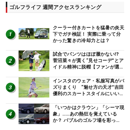
ゴルフライフ 週間アクセスランキング
クーラー付きカートを猛暑の炎天
1
下でガチ検証！ 実際に乗って分
かった驚きの冷却力とは？
試合でパンツはほぼ履かない⁉
2
菅沼菜々が貫く“見せコーデ”とア
イドル精神に脱帽【ファンが選ぶ
神10】
インスタのウェア・私服写真がバ
3
ズりまくり “魅せ方の天才”吉田
優利のスカートスタイルにいい
ね！【ファンが選ぶ神10】
「いつかはクラウン」「シーマ現
4
象」……あの熱狂を覚えている
か？ バブルのゴルフ場を彩った
名車たち