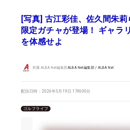
[写真] 古江彩佳、佐久間
限定ガチャが登場！ ギャラ
を体感せよ
所属
ALBA Net編集部
ALBA Net編集部
/
ALBA Net
配信日時：
2026年5月19日 17時00分
ゴルフライフ