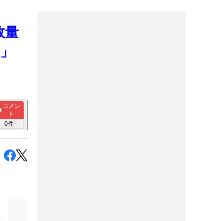
数量
」
コメン
ト
0
件