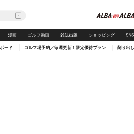
漫画
ゴルフ動画
雑誌出版
ショッピング
SN
ボード
ゴルフ場予約／毎週更新！限定優待プラン
削り出