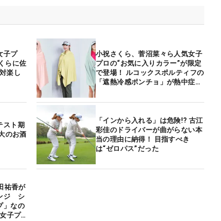
女子プ
小祝さくら、菅沼菜々ら人気女子
くらに佐
プロの“お気に入りカラー”が限定
絶対楽し
で登場！ ルコックスポルティフの
「遮熱冷感ポンチョ」が熱中症対
策にぴったりだった
「インから入れる」は危険!? 古江
テスト期
彩佳のドライバーが曲がらない本
は大のお酒
当の理由に納得！ 目指すべき
は“ゼロパス”だった
安田祐香が
ンジ シ
プ」なの
【女子プ