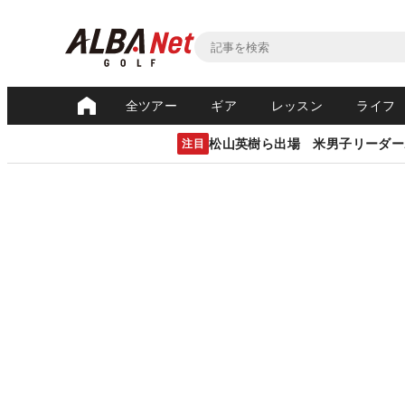
全ツアー
ギア
レッスン
ライフ
松山英樹ら出場 米男子リーダー
注目