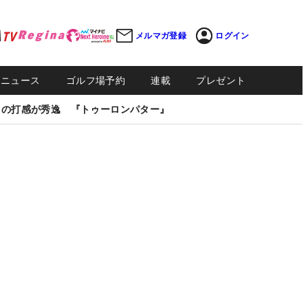
メルマガ登録
ログイン
Sニュース
ゴルフ場予約
連載
プレゼント
しの打感が秀逸 『トゥーロンパター』