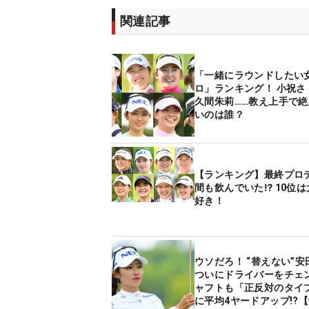
関連記事
「一緒にラウンドしたい
ロ」ランキング！ 小祝さ
久間朱莉……教え上手で
いのは誰？
【ランキング】最終プロ
間も飲んでいた⁉ 10位
好き！
ウソだろ！ “替えない”
ついにドライバーをチェ
ャフトも「正反対のタイ
に平均4ヤードアップ!?