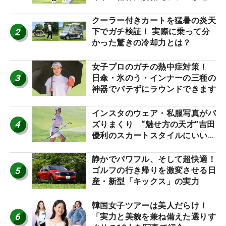
神10】
クーラー付きカートを猛暑の炎天
2
下でガチ検証！ 実際に乗って分
かった驚きの冷却力とは？
女子プロのガチの熱中症対策！
3
日傘・氷のう・インナーの三種の
神器でバテずにラウンドできます
インスタのウェア・私服写真がバ
4
ズりまくり “魅せ方の天才”吉田
優利のスカートスタイルにいい
ね！【ファンが選ぶ神10】
静かでパワフル、そして超快適！
5
ゴルフの行き帰りを激変させる日
産・新型「キックス」の実力
韓国女子ツアーは美人だらけ！
6
「実力と美貌を兼ね備えた選りす