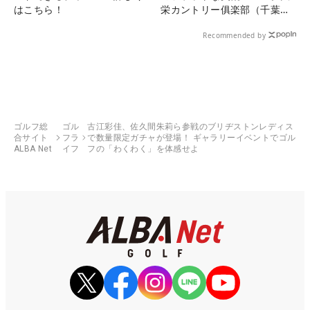
はこちら！
栄カントリー俱楽部（千葉
県）
Recommended by
ゴルフ総
ゴル
古江彩佳、佐久間朱莉ら参戦のブリヂストンレディス
合サイト
フラ
で数量限定ガチャが登場！ ギャラリーイベントでゴル
ALBA Net
イフ
フの「わくわく」を体感せよ