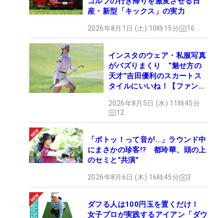
ゴルフの行き帰りを激変させる日
産・新型「キックス」の実力
2026年8月1日 (土) 10時15分
16
インスタのウェア・私服写真
がバズりまくり “魅せ方の
天才”吉田優利のスカートス
タイルにいいね！【ファンが
選ぶ神10】
2026年8月5日 (水) 11時45分
12
「ボトッ！って音が…」ラウンド中
にまさかの珍客!? 都玲華、頭の上
のセミと“共演”
2026年8月6日 (木) 16時45分
3
ダフる人は100円玉を置くだけ！
女子プロが実践するアイアン「ダウ