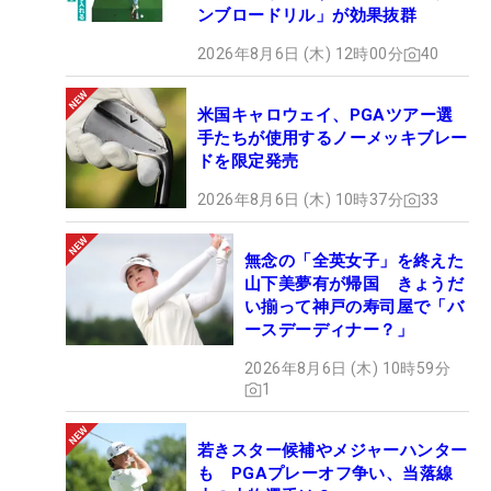
ンブロードリル」が効果抜群
2026年8月6日 (木) 12時00分
40
米国キャロウェイ、PGAツアー選
手たちが使用するノーメッキブレー
ドを限定発売
2026年8月6日 (木) 10時37分
33
無念の「全英女子」を終えた
山下美夢有が帰国 きょうだ
い揃って神戸の寿司屋で「バ
ースデーディナー？」
2026年8月6日 (木) 10時59分
1
若きスター候補やメジャーハンター
も PGAプレーオフ争い、当落線