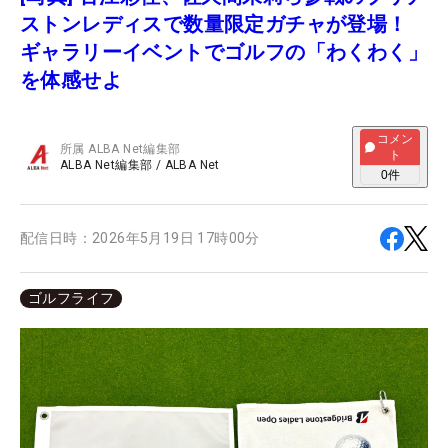
ストンレディスで数量限定ガチャが登場！
ギャラリーイベントでゴルフの「わくわく」
を体感せよ
コメン
所属
ALBA Net編集部
ト
ALBA Net編集部
/
ALBA Net
0
件
配信日時：
2026年5月19日 17時00分
ゴルフライフ