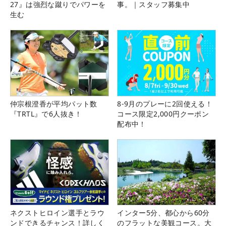
27』は強烈な蹴りでパワーを
事。｜スタッフ募集中
生む
仲宗根澄香が平均パット数
8-9月のプレーに2回使える！
『TRTL』で6人抜き！
コース限定2,000円クーポン
配布中！
ネクストヒロイン選手とラウ
インター5分、都心から60分
ンドできるチャンス！詳しく
のフラットな美観コース。大