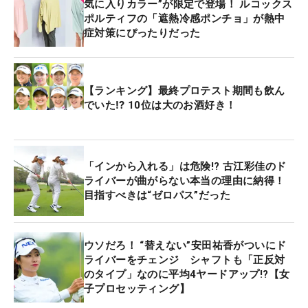
気に入りカラー”が限定で登場！ ルコックス
ポルティフの「遮熱冷感ポンチョ」が熱中
症対策にぴったりだった
【ランキング】最終プロテスト期間も飲ん
でいた⁉ 10位は大のお酒好き！
「インから入れる」は危険!? 古江彩佳のド
ライバーが曲がらない本当の理由に納得！
目指すべきは“ゼロパス”だった
ウソだろ！ “替えない”安田祐香がついにド
ライバーをチェンジ シャフトも「正反対
のタイプ」なのに平均4ヤードアップ!?【女
子プロセッティング】