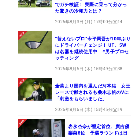
でガチ検証！ 実際に乗って分かっ
た驚きの冷却力とは？
2026年8月3日 (月) 17時00分
14
“替えないプロ”今平周吾が10年ぶり
にドライバーチェンジ！ UT、5W
は名器を継続使用中 #男子プロセ
ッティング
2026年8月6日 (木) 15時49分
38
全英より国内を選んだ河本結 女王
レースで離されるも桑木志帆のVに
「刺激をもらいました」
2026年8月6日 (木) 15時45分
19
岩永杏奈が暫定首位、廣吉優
梨菜8位 予選ラウンドは日