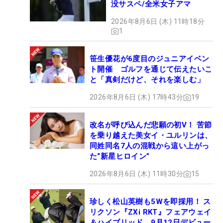
没サスペ/全米女子アマ
2026年8月6日 (木) 11時18分
1
笹生優花が6度目のジュニアイベン
ト開催 ゴルフを通じて伝えたいこ
と「真剣だけど、それを楽しむ」
2026年8月6日 (木) 17時43分
19
改名が呼び込んだ悲願の初V！ 苦節
を乗り越えた美女イ・ユルリンは、
同姓同名7人の混戦から這い上がっ
た“新星ヒロイン”
2026年8月6日 (木) 11時30分
15
珍しく松山英樹も5Wを即採用！ ス
リクソン『ZXi RKT』フェアウェイ
＆ハイブリッド、9月12日デビュー