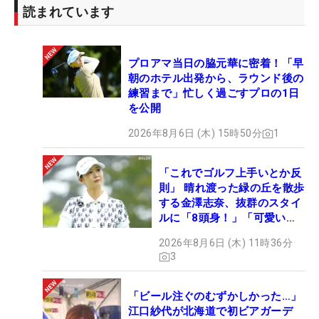
読まれています
プロアマ当日の脇元華に密着！「早
朝のホテル出発から、ラウンド後の
練習まで」忙しく過ごすプロの1日
を公開
2026年8月6日 (木) 15時50分
1
「これでゴルフ上手いとか反
則」 晴れ渡った緑の丘を散歩
する金澤志奈、抜群のスタイ
ルに「8頭身！」「可愛いに
も程がある」
2026年8月6日 (木) 11時36分
3
「ビール注ぐのむずかしかった…」
江口紗代が北海道で初ビアガーデ