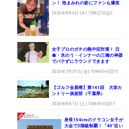
ン！ 泡まみれの姿にファンも爆笑
2026年8月6日 (木) 13時27分
1
女子プロのガチの熱中症対策！ 日
傘・氷のう・インナーの三種の神器
でバテずにラウンドできます
2026年7月31日 (金) 10時45分
10
【ゴルフ会員権】第141回 大栄カ
ントリー俱楽部（千葉県）
2026年8月1日 (土) 10時00分
11
身長154cmのドラコン女子が
大会で2階級制覇！「40°近い