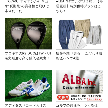
『G740』アイアンが引き出
ALBA Netゴルフ場予約／【毎
す“反則級”の寛容性と飛びは
週更新】特別優待プランはこ
本当だった！
ちら！
プロギアのRS DUOはFW・UT
猛暑を乗り切る！ こだわり機
も完成度が高く購入者続出！
能派パンツ4選
アディダス『コードカオス
ゴルフの熱狂を、つくる仕