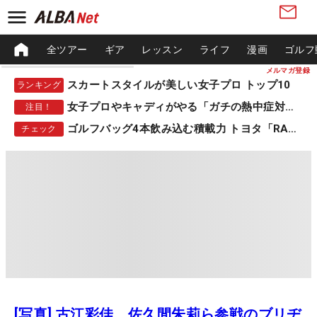
全ツアー
ギア
レッスン
ライフ
漫画
ゴルフ
メルマガ登録
スカートスタイルが美しい女子プロ トップ10
ランキング
女子プロやキャディがやる「ガチの熱中症対策」
注目！
ゴルフバッグ4本飲み込む積載力 トヨタ「RAV4」
チェック
[写真] 古江彩佳、佐久間朱莉ら参戦のブリヂ