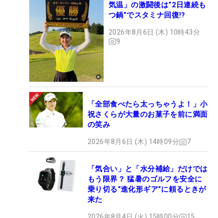
気温」の激闘後は“2日連続も
つ鍋”でスタミナ回復!?
2026年8月6日 (木) 10時43分
9
「全部食べたら太っちゃうよ！」小
祝さくらが大量のお菓子を前に満面
の笑み
2026年8月6日 (木) 14時09分
7
「気合い」と「水分補給」だけでは
もう限界？ 猛暑のゴルフを安全に
乗り切る“進化形ギア”に頼るときが
来た
2026年8月4日 (火) 15時00分
15