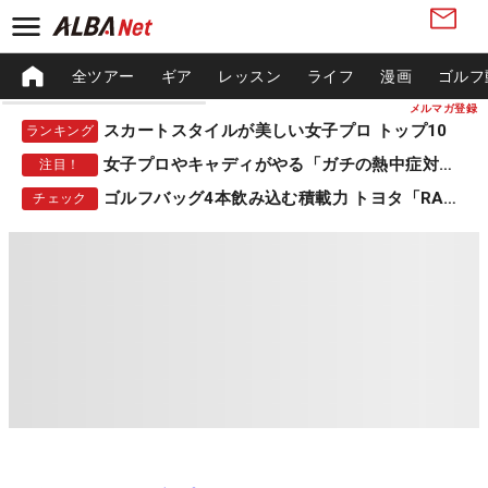
全ツアー
ギア
レッスン
ライフ
漫画
ゴルフ
メルマガ登録
スカートスタイルが美しい女子プロ トップ10
ランキング
女子プロやキャディがやる「ガチの熱中症対策」
注目！
ゴルフバッグ4本飲み込む積載力 トヨタ「RAV4」
チェック