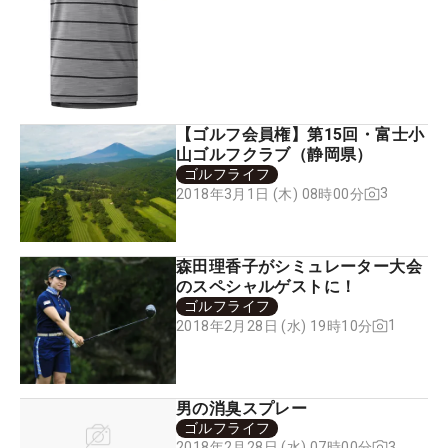
【ゴルフ会員権】第15回・富士小
山ゴルフクラブ（静岡県）
ゴルフライフ
3
2018年3月1日 (木) 08時00分
森田理香子がシミュレーター大会
のスペシャルゲストに！
ゴルフライフ
1
2018年2月28日 (水) 19時10分
男の消臭スプレー
ゴルフライフ
3
2018年2月28日 (水) 07時00分