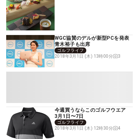
WGC協賛のデルが新型PCを発表
青木裕子も出席
ゴルフライフ
3
2018年3月1日 (木) 13時00分
今週買うならこのゴルフウエア
3月1日〜7日
ゴルフライフ
4
2018年3月1日 (木) 12時30分