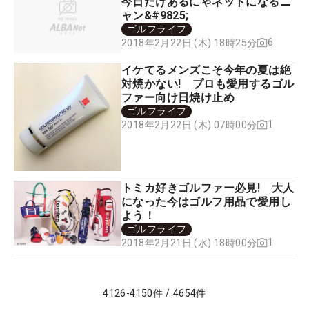
今日だけあるにゃネットになるニ
ャン&#9825;
ゴルフライフ
6
2018年2月22日 (木) 18時25分
イケてるメンズこそ今年の夏は絶
対焼かない! プロも愛用するゴル
ファー向け日焼け止め
ゴルフライフ
1
2018年2月22日 (木) 07時00分
トミカ好きゴルファー必見! 大人
になった今はゴルフ用品で愛用し
よう！
ゴルフライフ
1
2018年2月21日 (水) 18時00分
4126
-
4150
件
/
4654
件