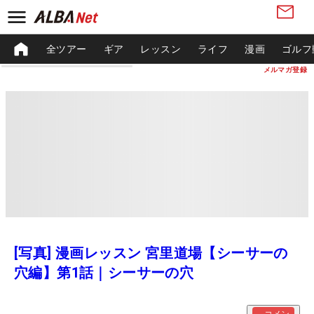
全ツアー
ギア
レッスン
ライフ
漫画
ゴルフ
メルマガ登録
[写真] 漫画レッスン 宮里道場【シーサーの
穴編】第1話｜シーサーの穴