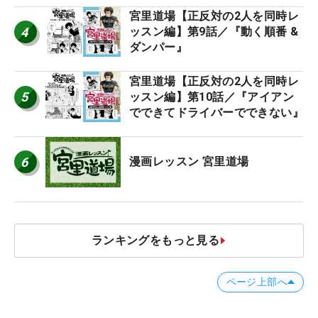
宮里道場【正反対の2人を同時レ
4
ッスン編】第9話／『動く順番 &
ダンパー』
宮里道場【正反対の2人を同時レ
5
ッスン編】第10話／『アイアン
でできてドライバーでできない』
6
漫画レッスン 宮里道場
ランキングをもっと見る
ページ上部へ