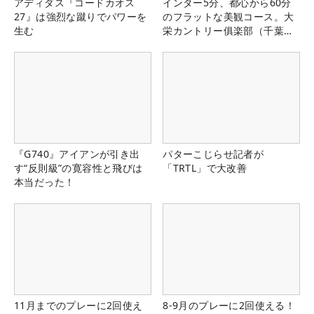
アディダス『コードカオス
インター5分、都心から60分
27』は強烈な蹴りでパワーを
のフラットな美観コース。大
生む
栄カントリー俱楽部（千葉
県）
『G740』アイアンが引き出
パターこじらせ記者が
す“反則級”の寛容性と飛びは
「TRTL」で大改善
本当だった！
11月までのプレーに2回使え
8-9月のプレーに2回使える！