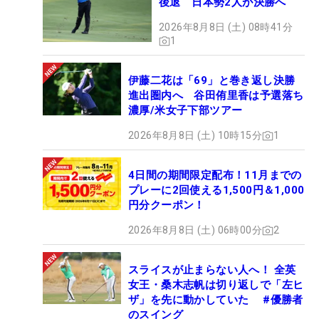
後退 日本勢2人が決勝へ
2026年8月8日 (土) 08時41分
1
伊藤二花は「69」と巻き返し決勝
進出圏内へ 谷田侑里香は予選落ち
濃厚/米女子下部ツアー
2026年8月8日 (土) 10時15分
1
4日間の期間限定配布！11月までの
プレーに2回使える1,500円＆1,000
円分クーポン！
2026年8月8日 (土) 06時00分
2
スライスが止まらない人へ！ 全英
女王・桑木志帆は切り返しで「左ヒ
ザ」を先に動かしていた #優勝者
のスイング