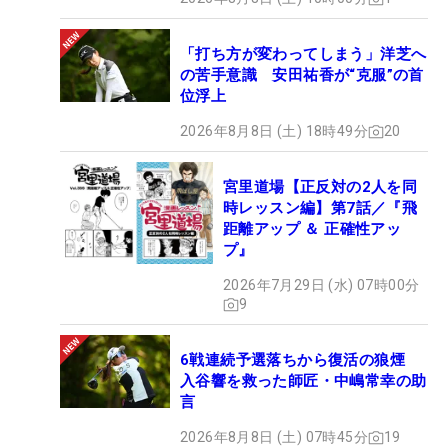
「打ち方が変わってしまう」洋芝へ
の苦手意識 安田祐香が“克服”の首
位浮上
2026年8月8日 (土) 18時49分
20
宮里道場【正反対の2人を同
時レッスン編】第7話／『飛
距離アップ ＆ 正確性アッ
プ』
2026年7月29日 (水) 07時00分
9
6戦連続予選落ちから復活の狼煙
入谷響を救った師匠・中嶋常幸の助
言
2026年8月8日 (土) 07時45分
19