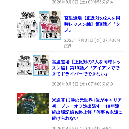
2026年8月8日 (土) 08時56分
4
宮里道場【正反対の2人を同
時レッスン編】第8話／『タ
メ』
2026年7月31日 (金) 07時00分
9
宮里道場【正反対の2人を同時レッ
スン編】第10話／『アイアンでで
きてドライバーでできない』
2026年8月5日 (水) 07時00分
9
米通算13勝の元世界1位がキャリア
初、プレーオフ進出逃す 18年連
続出場記録も終止符「何事も永遠に
続けられない」
2026年8月8日 (土) 10時00分
1