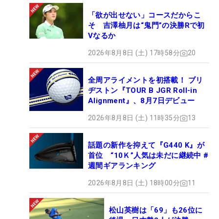
「欲が出せない」コースだからこ
そ 吉澤柚月は“鬼門”の決勝Rで初
Vなるか
2026年8月8日 (土) 17時58分
20
全周アライメントを初搭載！ ブリ
ヂストン『TOUR B JGR Roll-in
Alignment』、8月7日デビュー
2026年8月8日 (土) 11時35分
13
話題の新作を抑えて『G440 K』が
首位 “10Ｋ”人気は未だに継続中 #
週間ギアランキング
2026年8月8日 (土) 18時00分
11
松山英樹は「69」も26位に