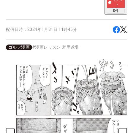
コメン
ト
0
件
配信日時：
2024年1月31日 11時45分
ゴルフ漫画
#
漫画レッスン 宮里道場