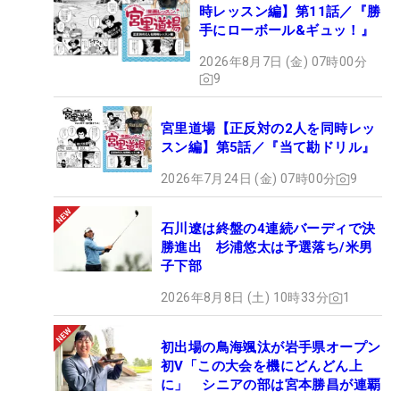
時レッスン編】第11話／『勝
手にローボール&ギュッ！』
2026年8月7日 (金) 07時00分
9
宮里道場【正反対の2人を同時レッ
スン編】第5話／『当て勘ドリル』
2026年7月24日 (金) 07時00分
9
石川遼は終盤の4連続バーディで決
勝進出 杉浦悠太は予選落ち/米男
子下部
2026年8月8日 (土) 10時33分
1
初出場の鳥海颯汰が岩手県オープン
初V「この大会を機にどんどん上
に」 シニアの部は宮本勝昌が連覇