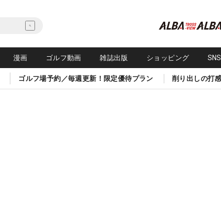
漫画
ゴルフ動画
雑誌出版
ショッピング
SN
ゴルフ場予約／毎週更新！限定優待プラン
削り出しの打