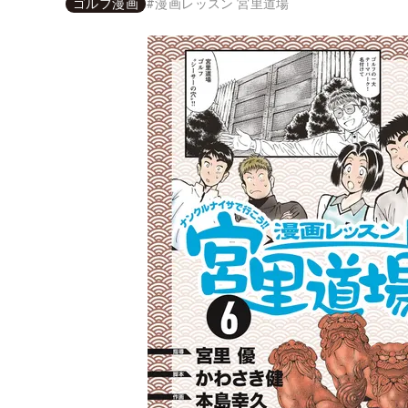
ゴルフ漫画
#
漫画レッスン 宮里道場