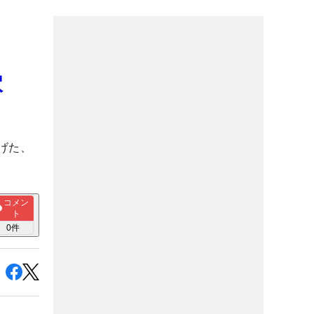
穴
げた、
コメン
ト
0
件