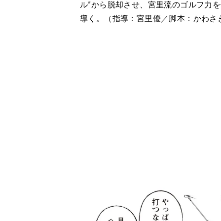
ル”から脱却させ、宮里流のゴルフ力を
導く。（指導：宮里優／脚本：かわさ