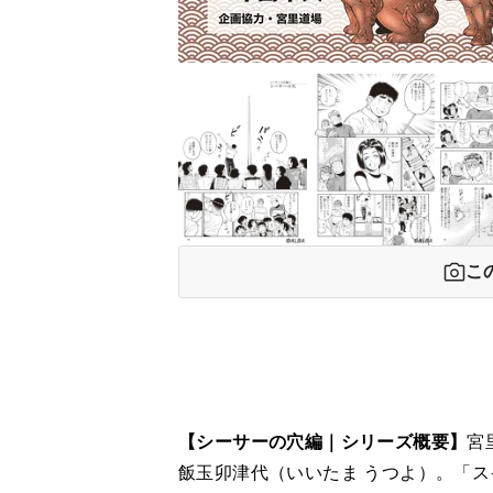
こ
【シーサーの穴編｜シリーズ概要】
宮
飯玉卯津代（いいたま うつよ）。「ス