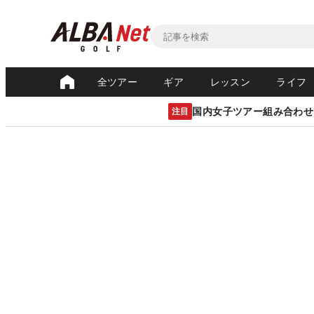
全ツアー
ギア
レッスン
ライフ
国内女子ツアー組み合わせ
注目