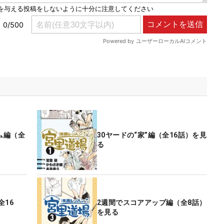
ム編（全
30ヤードの“家”編（全16話）を見
る
全16
2週間でスコアアップ編（全8話）
を見る