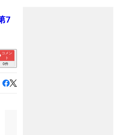
第7
コメン
ト
0
件