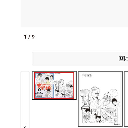
1
/
9