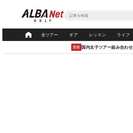
全ツアー
ギア
レッスン
ライフ
国内女子ツアー組み合わせ
注目