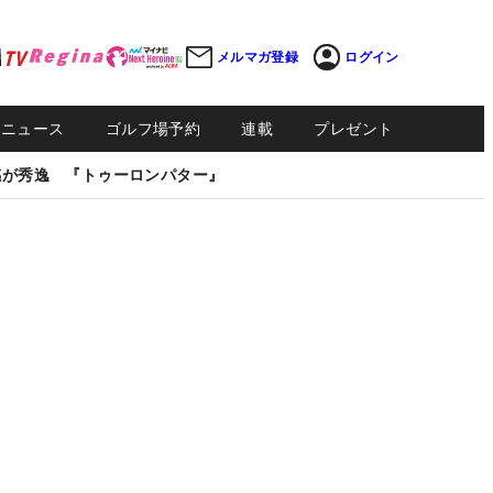
メルマガ登録
ログイン
Sニュース
ゴルフ場予約
連載
プレゼント
感が秀逸 『トゥーロンパター』