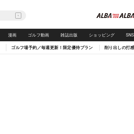
漫画
ゴルフ動画
雑誌出版
ショッピング
SN
ゴルフ場予約／毎週更新！限定優待プラン
削り出しの打